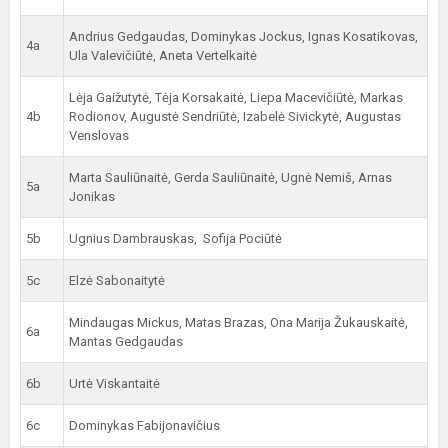
Andrius Gedgaudas, Dominykas Jockus, Ignas Kosatikovas,
4a
Ula Valevičiūtė, Aneta Vertelkaitė
Lėja Gaižutytė, Tėja Korsakaitė, Liepa Macevičiūtė, Markas
4b
Rodionov, Augustė Sendriūtė, Izabelė Sivickytė, Augustas
Venslovas
Marta Sauliūnaitė, Gerda Sauliūnaitė, Ugnė Nemiš, Arnas
5a
Jonikas
5b
Ugnius Dambrauskas, Sofija Pociūtė
5c
Elzė Sabonaitytė
Mindaugas Mickus, Matas Brazas, Ona Marija Žukauskaitė,
6a
Mantas Gedgaudas
6b
Urtė Viskantaitė
6c
Dominykas Fabijonavičius