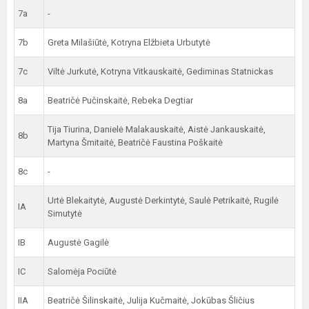
7a
-
7b
Greta Milašiūtė, Kotryna Elžbieta Urbutytė
7c
Viltė Jurkutė, Kotryna Vitkauskaitė, Gediminas Statnickas
8a
Beatričė Pučinskaitė, Rebeka Degtiar
Tija Tiurina, Danielė Malakauskaitė, Aistė Jankauskaitė,
8b
Martyna Šmitaitė, Beatričė Faustina Poškaitė
8c
-
Urtė Blekaitytė, Augustė Derkintytė, Saulė Petrikaitė, Rugilė
IA
Simutytė
IB
Augustė Gagilė
IC
Salomėja Pociūtė
IIA
Beatričė Šilinskaitė, Julija Kučmaitė, Jokūbas Šličius