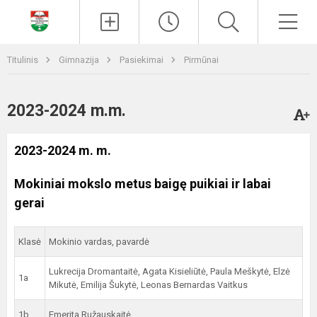
Paieška
Men
Titulinis
Gimnazija
Pasiekimai
Pirmūnai
2023-2024 m.m.
2023-2024 m. m.
Mokiniai mokslo metus baigę puikiai ir labai
gerai
Klasė
Mokinio vardas, pavardė
Lukrecija Dromantaitė, Agata Kisieliūtė, Paula Meškytė, Elzė
1a
Mikutė, Emilija Šukytė, Leonas Bernardas Vaitkus
1b
Emerita Ružauskaitė