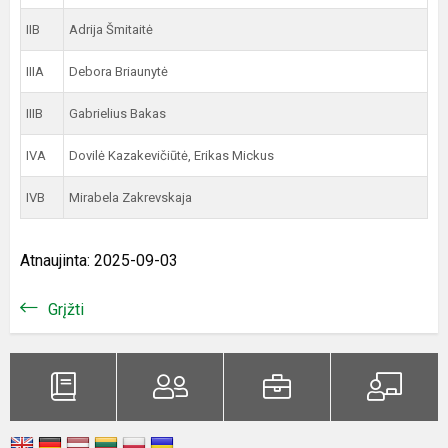
IIB
Adrija Šmitaitė
IIIA
Debora Briaunytė
IIIB
Gabrielius Bakas
IVA
Dovilė Kazakevičiūtė, Erikas Mickus
IVB
Mirabela Zakrevskaja
Atnaujinta: 2025-09-03
Grįžti