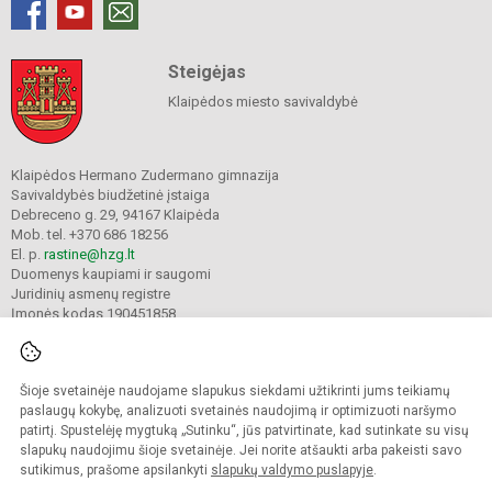
Steigėjas
Klaipėdos miesto savivaldybė
Klaipėdos Hermano Zudermano gimnazija
Savivaldybės biudžetinė įstaiga
Debreceno g. 29, 94167 Klaipėda
Mob. tel. +370 686 18256
El. p.
rastine@hzg.lt
Duomenys kaupiami ir saugomi
Juridinių asmenų registre
Įmonės kodas 190451858
Šioje svetainėje naudojame slapukus siekdami užtikrinti jums teikiamų
© 2022. Klaipėdos Hermano Zudermano gimnazija. Visos teisės saugomos.
Kopijuoti turinį be raštiško gimnazijos sutikimo griežtai draudžiama.
paslaugų kokybę, analizuoti svetainės naudojimą ir optimizuoti naršymo
patirtį. Spustelėję mygtuką „Sutinku“, jūs patvirtinate, kad sutinkate su visų
Prieinamumo paraiška
Slapukų valdymas
slapukų naudojimu šioje svetainėje. Jei norite atšaukti arba pakeisti savo
sutikimus, prašome apsilankyti
slapukų valdymo puslapyje
.
Sumanus būdas atnaujinti