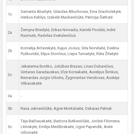
Samanta Abartytė, Gilardas Altuchovas, Ema Gracholskytė,
1c
Herkus Keblys, Izabelė Mackevičiūtė, Patricija Šatkutė
Žemyna Briedytė, Erikas Norvaiša, Kamilė Pociūtė, Indrė
2a
Razmutė, Radvilas Svetulevičius
Kornelija Arčevskytė, Kajus Jocius, Gita Norvilaitė, Evelina
2b
Puškoriūtė, Elijus Stončius, Liepa Tumaitytė, Rūta Žilaitytė
Jekaterina Boritko, Jokūbas Brazas, Linas Dubavičius,
Gintaras Garadauskas, Elzė Korsakaitė, Aurelijus Šimkus,
2c
Bernardas Jurgis Urbutis, Žygimantas Venslovas, Austėja
Vitkauskaitė
3a
-
3b
Rasa Juknevičiūtė, Agnė Morkūnaitė, Oskaras Petriuk
Tėja Balčiauskaitė, Barbora Butkevičiūtė, Jorūnė Filomena
3c
Litinskytė, Emilija Medžinskaitė, Ugnė Papendik, Aistė
Urbonaitė