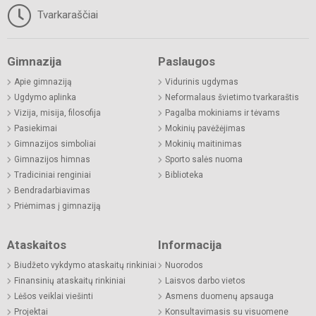
Tvarkaraščiai
Gimnazija
Paslaugos
Apie gimnaziją
Vidurinis ugdymas
Ugdymo aplinka
Neformalaus švietimo tvarkaraštis
Vizija, misija, filosofija
Pagalba mokiniams ir tėvams
Pasiekimai
Mokinių pavėžėjimas
Gimnazijos simboliai
Mokinių maitinimas
Gimnazijos himnas
Sporto salės nuoma
Tradiciniai renginiai
Biblioteka
Bendradarbiavimas
Priėmimas į gimnaziją
Ataskaitos
Informacija
Biudžeto vykdymo ataskaitų rinkiniai
Nuorodos
Finansinių ataskaitų rinkiniai
Laisvos darbo vietos
Lėšos veiklai viešinti
Asmens duomenų apsauga
Projektai
Konsultavimasis su visuomene