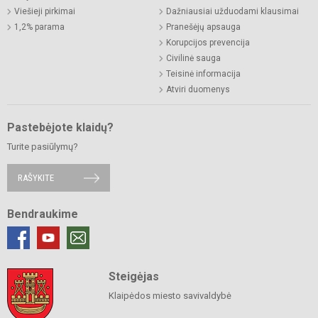
Viešieji pirkimai
Dažniausiai užduodami klausimai
1,2% parama
Pranešėjų apsauga
Korupcijos prevencija
Civilinė sauga
Teisinė informacija
Atviri duomenys
Pastebėjote klaidų?
Turite pasiūlymų?
RAŠYKITE
Bendraukime
Steigėjas
Klaipėdos miesto savivaldybė