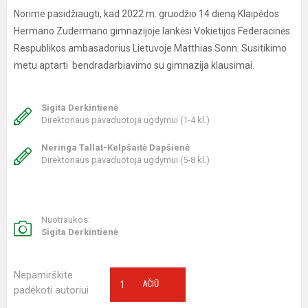
Norime pasidžiaugti, kad 2022 m. gruodžio 14 dieną Klaipėdos
Hermano Zudermano gimnazijoje lankėsi Vokietijos Federacinės
Respublikos ambasadorius Lietuvoje Matthias Sonn. Susitikimo
metu aptarti bendradarbiavimo su gimnazija klausimai.
Sigita Derkintienė
Direktoriaus pavaduotoja ugdymui (1-4 kl.)
Neringa Tallat-Kelpšaitė Dapšienė
Direktoriaus pavaduotoja ugdymui (5-8 kl.)
Nuotraukos:
Sigita Derkintienė
Nepamirškite
1
AČIŪ
padėkoti autoriui