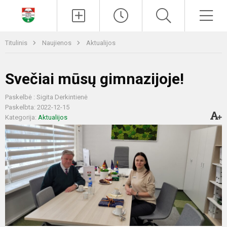
Paieška
Men
Titulinis
Naujienos
Aktualijos
Svečiai mūsų gimnazijoje!
Paskelbė : Sigita Derkintienė
Paskelbta: 2022-12-15
Kategorija:
Aktualijos