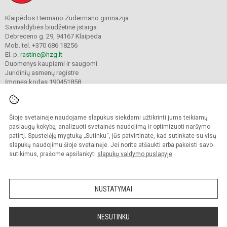
Klaipėdos Hermano Zudermano gimnazija
Savivaldybės biudžetinė įstaiga
Debreceno g. 29, 94167 Klaipėda
Mob. tel. +370 686 18256
El. p.
rastine@hzg.lt
Duomenys kaupiami ir saugomi
Juridinių asmenų registre
Įmonės kodas 190451858
Šioje svetainėje naudojame slapukus siekdami užtikrinti jums teikiamų
© 2022. Klaipėdos Hermano Zudermano gimnazija. Visos teisės saugomos.
Kopijuoti turinį be raštiško gimnazijos sutikimo griežtai draudžiama.
paslaugų kokybę, analizuoti svetainės naudojimą ir optimizuoti naršymo
patirtį. Spustelėję mygtuką „Sutinku“, jūs patvirtinate, kad sutinkate su visų
Prieinamumo paraiška
Slapukų valdymas
slapukų naudojimu šioje svetainėje. Jei norite atšaukti arba pakeisti savo
sutikimus, prašome apsilankyti
slapukų valdymo puslapyje
.
Sumanus būdas atnaujinti
mokyklos interneto
svetainę
NUSTATYMAI
NESUTINKU