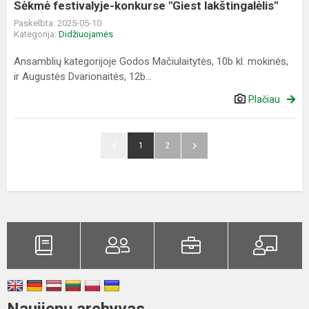
Sėkmė festivalyje-konkurse "Giest lakštingalėlis"
Paskelbta: 2025-05-10
Kategorija:
Didžiuojamės
Ansamblių kategorijoje Godos Mačiulaitytės, 10b kl. mokinės,
ir Augustės Dvarionaitės, 12b...
Plačiau
1
2