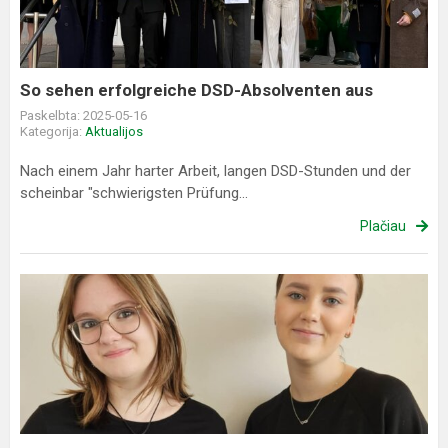
Absolventen
aus
So sehen erfolgreiche DSD-Absolventen aus
Paskelbta: 2025-05-16
Kategorija:
Aktualijos
Nach einem Jahr harter Arbeit, langen DSD-Stunden und der
scheinbar "schwierigsten Prüfung...
Plačiau
Sėkmė
festivalyje-
konkurse
"Giest
lakštingalėlis"