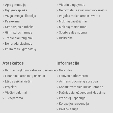
Apie gimnaziją
Vidurinis ugdymas
Ugdymo aplinka
Neformalaus švietimo tvarkaraštis
Vizija, misija, filosofija
Pagalba mokiniams ir tėvams
Pasiekimai
Mokinių pavėžėjimas
Gimnazijos simboliai
Mokinių maitinimas
Gimnazijos himnas
Sporto salės nuoma
Tradiciniai renginiai
Biblioteka
Bendradarbiavimas
Priėmimas į gimnaziją
Ataskaitos
Informacija
Biudžeto vykdymo ataskaitų rinkiniai
Nuorodos
Finansinių ataskaitų rinkiniai
Laisvos darbo vietos
Lėšos veiklai viešinti
Asmens duomenų apsauga
Projektai
Konsultavimasis su visuomene
Viešieji pirkimai
Dažniausiai užduodami klausimai
1,2% parama
Pranešėjų apsauga
Korupcijos prevencija
Civilinė sauga