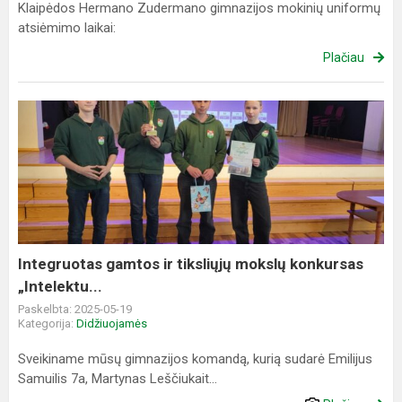
Klaipėdos Hermano Zudermano gimnazijos mokinių uniformų
atsiėmimo laikai:
Plačiau
Integruotas
gamtos
ir
tiksliųjų
mokslų
konkursas
„Intelektu...
Integruotas gamtos ir tiksliųjų mokslų konkursas
„Intelektu...
Paskelbta: 2025-05-19
Kategorija:
Didžiuojamės
Sveikiname mūsų gimnazijos komandą, kurią sudarė Emilijus
Samuilis 7a, Martynas Leščiukait...