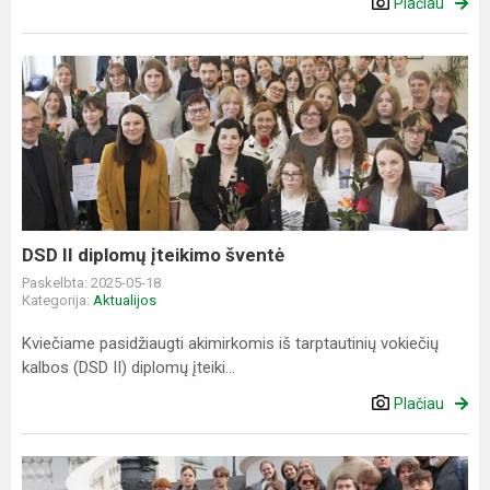
Plačiau
DSD
II
diplomų
įteikimo
šventė
DSD II diplomų įteikimo šventė
Paskelbta: 2025-05-18
Kategorija:
Aktualijos
Kviečiame pasidžiaugti akimirkomis iš tarptautinių vokiečių
kalbos (DSD II) diplomų įteiki...
Plačiau
Erasmus+