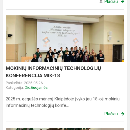
Plačiau
MOKINIŲ
INFORMACINIŲ
TECHNOLOGIJŲ
KONFERENCIJA
MIK-
18
MOKINIŲ INFORMACINIŲ TECHNOLOGIJŲ
KONFERENCIJA MIK-18
Paskelbta: 2025-05-26
Kategorija:
Didžiuojamės
2025 m. gegužės mėnesį Klaipėdoje įvyko jau 18-oji mokinių
informacinių technologijų konfe...
Plačiau