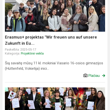
projektas
"Wir
freuen
uns
auf
unsere
Zukunft
Erasmus+ projektas "Wir freuen uns auf unsere
in
Zukunft in Eu...
Eu...
Paskelbta: 2025-05-17
Kategorija:
Projektinė veikla
Šią savaitę mūsų 11 kl. mokiniai Vasario 16-osios gimnazijos
(Hüttenfeld, Vokietija) inici...
Plačiau
So
sehen
erfolgreiche
DSD-