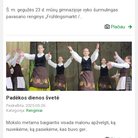
Š. m. gegužės 23 d. mūsų gimnazijoje vyko šurmulingas
pavasario renginys „Frühlingsmarkt /...
Plačiau
Padėkos
dienos
švetė
Padėkos dienos švetė
Paskelbta: 2025-05-26
Kategorija:
Renginiai
Mokslo metams baigiantis visada malonu apžvelgti, ką
nuveikėme, ką pasiekėme, kas buvo ger...