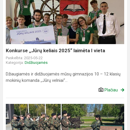
Konkurse
,,Jūrų
keliais
2025“
laimėta
I
vieta
Konkurse ,,Jūrų keliais 2025“ laimėta I vieta
Paskelbta: 2025-05-22
Kategorija:
Didžiuojamės
Džiaugiamės ir didžiuojamės mūsų gimnazijos 10 – 12 klasių
mokinių komanda ,,Jūrų velniai“...
Plačiau
Vėliavų
pakėlimo
ceremonija