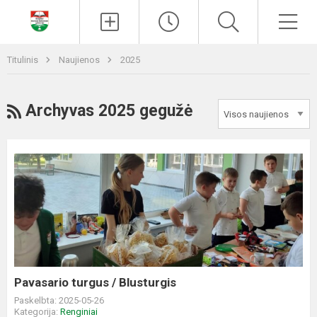
Paieška
Men
Titulinis
Naujienos
2025
RSS
Archyvas 2025 gegužė
Pavasario
turgus
/
Blusturgis
Pavasario turgus / Blusturgis
Paskelbta: 2025-05-26
Kategorija:
Renginiai