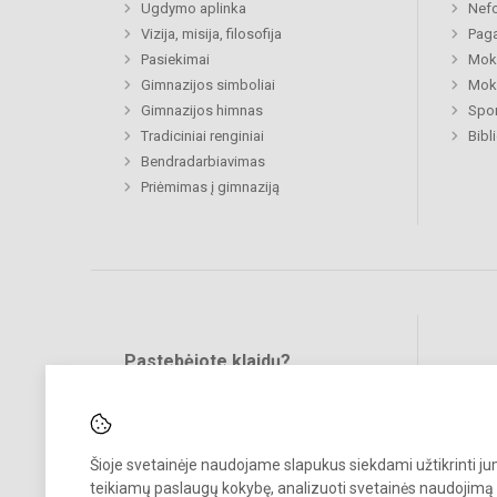
Ugdymo aplinka
Nefo
Vizija, misija, filosofija
Paga
Pasiekimai
Moki
Gimnazijos simboliai
Moki
Gimnazijos himnas
Spor
Tradiciniai renginiai
Bibl
Bendradarbiavimas
Priėmimas į gimnaziją
Pastebėjote klaidų?
Bend
Turite pasiūlymų?
RAŠYKITE
Šioje svetainėje naudojame slapukus siekdami užtikrinti j
teikiamų paslaugų kokybę, analizuoti svetainės naudojimą 