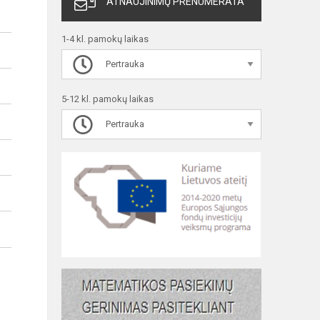
ATNAUJINIMŲ PRENUMERATA
1-4 kl. pamokų laikas
Pertrauka
5-12 kl. pamokų laikas
Pertrauka