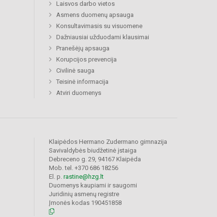
Laisvos darbo vietos
Asmens duomenų apsauga
Konsultavimasis su visuomene
Dažniausiai užduodami klausimai
Pranešėjų apsauga
Korupcijos prevencija
Civilinė sauga
Teisinė informacija
Atviri duomenys
Klaipėdos Hermano Zudermano gimnazija
Savivaldybės biudžetinė įstaiga
Debreceno g. 29, 94167 Klaipėda
Mob. tel. +370 686 18256
El. p.
rastine@hzg.lt
Duomenys kaupiami ir saugomi
Juridinių asmenų registre
Įmonės kodas 190451858