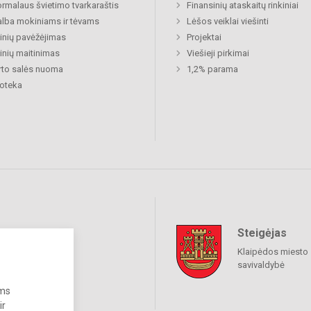
rmalaus švietimo tvarkaraštis
Finansinių ataskaitų rinkiniai
lba mokiniams ir tėvams
Lėšos veiklai viešinti
nių pavėžėjimas
Projektai
nių maitinimas
Viešieji pirkimai
to salės nuoma
1,2% parama
ioteka
Steigėjas
raukime
Klaipėdos miesto
savivaldybė
ums
ir