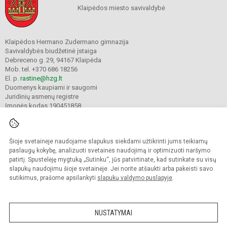
Klaipėdos miesto savivaldybė
Klaipėdos Hermano Zudermano gimnazija
Savivaldybės biudžetinė įstaiga
Debreceno g. 29, 94167 Klaipėda
Mob. tel. +370 686 18256
El. p.
rastine@hzg.lt
Duomenys kaupiami ir saugomi
Juridinių asmenų registre
Įmonės kodas 190451858
Šioje svetainėje naudojame slapukus siekdami užtikrinti jums teikiamų
© 2022. Klaipėdos Hermano Zudermano gimnazija. Visos teisės saugomos.
Kopijuoti turinį be raštiško gimnazijos sutikimo griežtai draudžiama.
paslaugų kokybę, analizuoti svetainės naudojimą ir optimizuoti naršymo
patirtį. Spustelėję mygtuką „Sutinku“, jūs patvirtinate, kad sutinkate su visų
Prieinamumo paraiška
Slapukų valdymas
slapukų naudojimu šioje svetainėje. Jei norite atšaukti arba pakeisti savo
sutikimus, prašome apsilankyti
slapukų valdymo puslapyje
.
Sumanus būdas atnaujinti
mokyklos interneto
svetainę
NUSTATYMAI