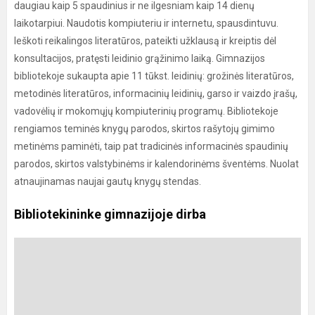
daugiau kaip 5 spaudinius ir ne ilgesniam kaip 14 dienų
laikotarpiui. Naudotis kompiuteriu ir internetu, spausdintuvu.
Ieškoti reikalingos literatūros, pateikti užklausą ir kreiptis dėl
konsultacijos, pratęsti leidinio grąžinimo laiką. Gimnazijos
bibliotekoje sukaupta apie 11 tūkst. leidinių: grožinės literatūros,
metodinės literatūros, informacinių leidinių, garso ir vaizdo įrašų,
vadovėlių ir mokomųjų kompiuterinių programų. Bibliotekoje
rengiamos teminės knygų parodos, skirtos rašytojų gimimo
metinėms paminėti, taip pat tradicinės informacinės spaudinių
parodos, skirtos valstybinėms ir kalendorinėms šventėms. Nuolat
atnaujinamas naujai gautų knygų stendas.
Bibliotekininke gimnazijoje dirba