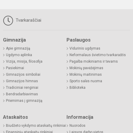
Tvarkaraščiai
Gimnazija
Paslaugos
Apie gimnaziją
Vidurinis ugdymas
Ugdymo aplinka
Neformalaus švietimo tvarkaraštis
Vizija, misija, filosofija
Pagalba mokiniams ir tėvams
Pasiekimai
Mokinių pavėžėjimas
Gimnazijos simboliai
Mokinių maitinimas
Gimnazijos himnas
Sporto salės nuoma
Tradiciniai renginiai
Biblioteka
Bendradarbiavimas
Priėmimas į gimnaziją
Ataskaitos
Informacija
Biudžeto vykdymo ataskaitų rinkiniai
Nuorodos
Finansinių ataskaitų rinkiniai
Laisvos darbo vietos