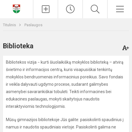
Paieška
Men
Titulinis
Paslaugos
Biblioteka
Bibliotekos vizija − kurti šiuolaikišką mokyklos biblioteką – atvirą
švietimo ir informacijos centrą, kuris visapusiškai tenkintų
mokyklos bendruomenės informacinius poreikius. Savo fondais
ir veikla dalyvauti ugdymo procese, sudarant galimybes
asmenybei savarankiškai tobulėti. Teikti informacines bei
edukacines paslaugas, mokyti skaitytojus naudotis
interaktyviomis technologijomis.
Mūsų gimnazijos bibliotekoje Jūs galite: pasiskolinti spaudinius į
namus ir naudotis spaudiniais vietoje. Pasiskolinti galima ne