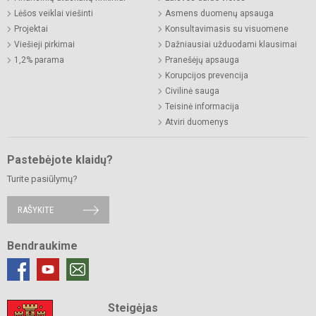
Lėšos veiklai viešinti
Asmens duomenų apsauga
Projektai
Konsultavimasis su visuomene
Viešieji pirkimai
Dažniausiai užduodami klausimai
1,2% parama
Pranešėjų apsauga
Korupcijos prevencija
Civilinė sauga
Teisinė informacija
Atviri duomenys
Pastebėjote klaidų?
Turite pasiūlymų?
RAŠYKITE
Bendraukime
Steigėjas