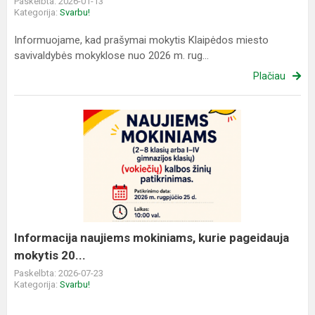
Paskelbta: 2026-01-13
Kategorija:
Svarbu!
Informuojame, kad prašymai mokytis Klaipėdos miesto
savivaldybės mokyklose nuo 2026 m. rug...
Plačiau
Informacija
naujiems
mokiniams,
kurie
pageidauja
mokytis
20...
Informacija naujiems mokiniams, kurie pageidauja
mokytis 20...
Paskelbta: 2026-07-23
Kategorija:
Svarbu!