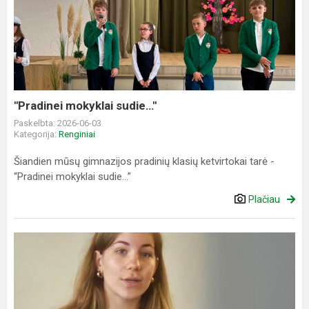
mokyklai
sudie…"
"Pradinei mokyklai sudie…"
Paskelbta: 2026-06-03
Kategorija:
Renginiai
Šiandien mūsų gimnazijos pradinių klasių ketvirtokai tarė -
“Pradinei mokyklai sudie…”
Plačiau
Rotariečių
susirinkime
Beatričė
perskaitė
paruoštą