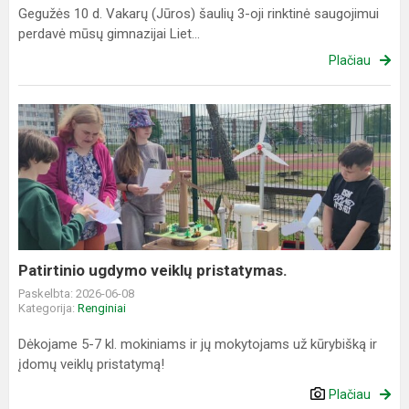
Gegužės 10 d. Vakarų (Jūros) šaulių 3-oji rinktinė saugojimui
perdavė mūsų gimnazijai Liet...
Plačiau
Patirtinio
ugdymo
veiklų
pristatymas.
Patirtinio ugdymo veiklų pristatymas.
Paskelbta: 2026-06-08
Kategorija:
Renginiai
Dėkojame 5-7 kl. mokiniams ir jų mokytojams už kūrybišką ir
įdomų veiklų pristatymą!
Plačiau