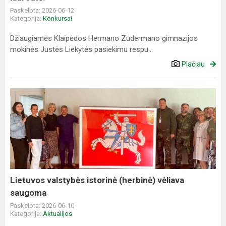
Paskelbta: 2026-06-12
Kategorija:
Konkursai
Džiaugiamės Klaipėdos Hermano Zudermano gimnazijos
mokinės Justės Liekytės pasiekimu respu...
Plačiau
Lietuvos
valstybės
istorinė
(herbinė)
vėliava
saugoma
Lietuvos valstybės istorinė (herbinė) vėliava
saugoma
Paskelbta: 2026-06-10
Kategorija:
Aktualijos