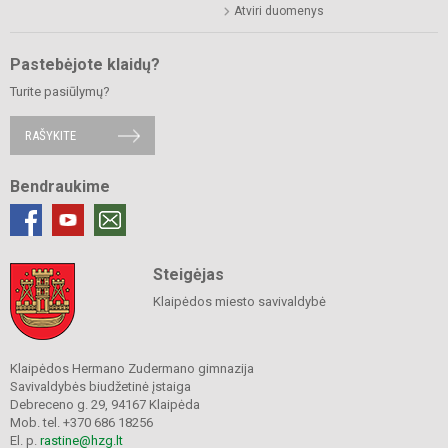
Atviri duomenys
Pastebėjote klaidų?
Turite pasiūlymų?
RAŠYKITE
Bendraukime
Steigėjas
Klaipėdos miesto savivaldybė
Klaipėdos Hermano Zudermano gimnazija
Savivaldybės biudžetinė įstaiga
Debreceno g. 29, 94167 Klaipėda
Mob. tel. +370 686 18256
El. p.
rastine@hzg.lt