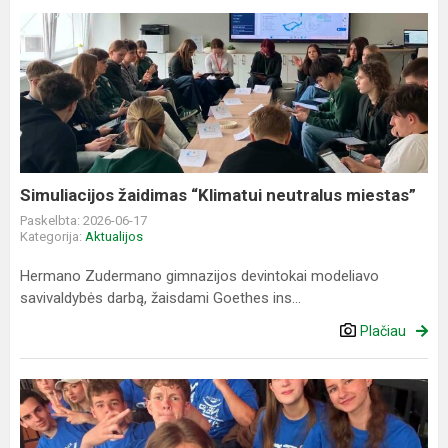
Simuliacijos
žaidimas
“Klimatui
neutralus
miestas”
Simuliacijos žaidimas “Klimatui neutralus miestas”
Paskelbta: 2026-06-17
Kategorija:
Aktualijos
Hermano Zudermano gimnazijos devintokai modeliavo
savivaldybės darbą, žaisdami Goethes ins...
Plačiau
Bendradarbiavimas
su
Vokietijos