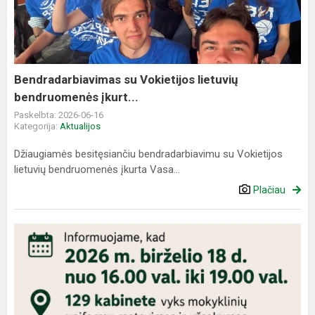
lietuvių
bendruomenės
įkurt...
Bendradarbiavimas su Vokietijos lietuvių
bendruomenės įkurt...
Paskelbta: 2026-06-16
Kategorija:
Aktualijos
Džiaugiamės besitęsiančiu bendradarbiavimu su Vokietijos
lietuvių bendruomenės įkurta Vasa...
Plačiau
Informacija
dėl
mokyklinių
uniformų
matavimo