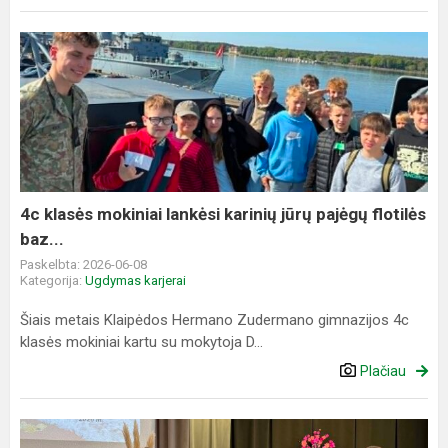
4c
klasės
mokiniai
lankėsi
karinių
jūrų
pajėgų
flotilės
4c klasės mokiniai lankėsi karinių jūrų pajėgų flotilės
baz...
baz...
Paskelbta: 2026-06-08
Kategorija:
Ugdymas karjerai
Šiais metais Klaipėdos Hermano Zudermano gimnazijos 4c
klasės mokiniai kartu su mokytoja D...
Plačiau
"Pradinei