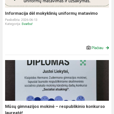
Informacija dėl mokyklinių uniformų matavimo
Paskelbta: 2026-06-13
Kategorija:
Svarbu!
Plačiau
Mūsų
gimnazijos
mokinė
–
respublikinio
konkurso
laureatė!
Mūsų gimnazijos mokinė – respublikinio konkurso
laureatė!