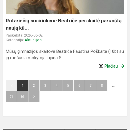
naują
kū...
Rotariečių susirinkime Beatričė perskaitė paruoštą
naują kū...
Paskelbta: 2026-06-02
Kategorija:
Aktualijos
Mūsų gimnazijos skaitovė Beatričė Faustina Poškaitė (10b) su
ją ruošusia mokytoja Lijana S...
Plačiau
1
2
3
4
5
6
7
8
...
61
62