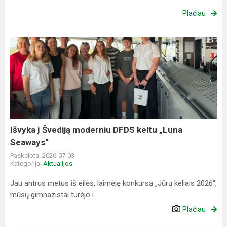
Plačiau
Išvyka
į
Švediją
moderniu
DFDS
keltu
„Luna
Seaways“
Išvyka į Švediją moderniu DFDS keltu „Luna
Seaways“
Paskelbta: 2026-07-03
Kategorija:
Aktualijos
Jau antrus metus iš eilės, laimėję konkursą „Jūrų keliais 2026“,
mūsų gimnazistai turėjo i...
Plačiau