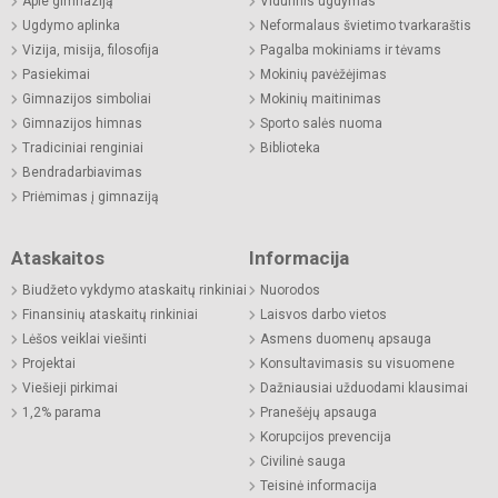
Apie gimnaziją
Vidurinis ugdymas
Ugdymo aplinka
Neformalaus švietimo tvarkaraštis
Vizija, misija, filosofija
Pagalba mokiniams ir tėvams
Pasiekimai
Mokinių pavėžėjimas
Gimnazijos simboliai
Mokinių maitinimas
Gimnazijos himnas
Sporto salės nuoma
Tradiciniai renginiai
Biblioteka
Bendradarbiavimas
Priėmimas į gimnaziją
Ataskaitos
Informacija
Biudžeto vykdymo ataskaitų rinkiniai
Nuorodos
Finansinių ataskaitų rinkiniai
Laisvos darbo vietos
Lėšos veiklai viešinti
Asmens duomenų apsauga
Projektai
Konsultavimasis su visuomene
Viešieji pirkimai
Dažniausiai užduodami klausimai
1,2% parama
Pranešėjų apsauga
Korupcijos prevencija
Civilinė sauga
Teisinė informacija