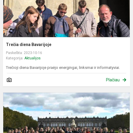
Trečia diena Bavarijoje
Paskelbta: 2023-10-16
Kategorija:
Aktualijos
Trečioji diena Bavarijoje praėjo energingai, linksmai ir informatyviai.
Plačiau
A
d
B