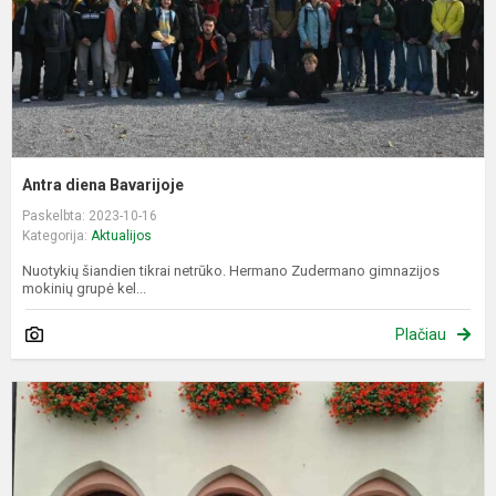
Antra diena Bavarijoje
Paskelbta: 2023-10-16
Kategorija:
Aktualijos
Nuotykių šiandien tikrai netrūko. Hermano Zudermano gimnazijos
mokinių grupė kel...
Plačiau
P
d
B