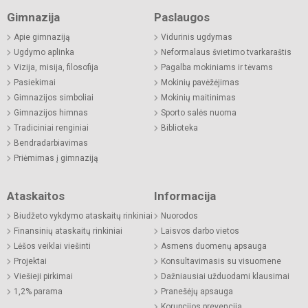
Gimnazija
Paslaugos
Apie gimnaziją
Vidurinis ugdymas
Ugdymo aplinka
Neformalaus švietimo tvarkaraštis
Vizija, misija, filosofija
Pagalba mokiniams ir tėvams
Pasiekimai
Mokinių pavėžėjimas
Gimnazijos simboliai
Mokinių maitinimas
Gimnazijos himnas
Sporto salės nuoma
Tradiciniai renginiai
Biblioteka
Bendradarbiavimas
Priėmimas į gimnaziją
Ataskaitos
Informacija
Biudžeto vykdymo ataskaitų rinkiniai
Nuorodos
Finansinių ataskaitų rinkiniai
Laisvos darbo vietos
Lėšos veiklai viešinti
Asmens duomenų apsauga
Projektai
Konsultavimasis su visuomene
Viešieji pirkimai
Dažniausiai užduodami klausimai
1,2% parama
Pranešėjų apsauga
Korupcijos prevencija