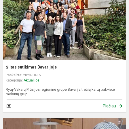
Šiltas sutikimas Bavarijoje
Paskelbta: 2023-10-15
Kategorija:
Aktualijos
Rytų-Vakarų Prūsijos regioninė grupė Bavarija trečią kartą pakvietė
mokinių grup...
Plačiau
A
b