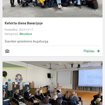
Ketvirta diena Bavarijoje
Paskelbta: 2023-10-17
Kategorija:
Aktualijos
Šiandien aplankėme Augsburgą.
Plačiau
K
„
s
k
H