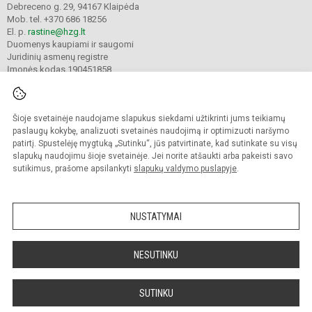
Debreceno g. 29, 94167 Klaipėda
Mob. tel. +370 686 18256
El. p.
rastine@hzg.lt
Duomenys kaupiami ir saugomi
Juridinių asmenų registre
Įmonės kodas 190451858
Šioje svetainėje naudojame slapukus siekdami užtikrinti jums teikiamų
© 2022. Klaipėdos Hermano Zudermano gimnazija. Visos teisės saugomos.
Kopijuoti turinį be raštiško gimnazijos sutikimo griežtai draudžiama.
paslaugų kokybę, analizuoti svetainės naudojimą ir optimizuoti naršymo
patirtį. Spustelėję mygtuką „Sutinku“, jūs patvirtinate, kad sutinkate su visų
Prieinamumo paraiška
Slapukų valdymas
slapukų naudojimu šioje svetainėje. Jei norite atšaukti arba pakeisti savo
sutikimus, prašome apsilankyti
slapukų valdymo puslapyje
.
Sumanus būdas atnaujinti
mokyklos interneto
svetainę
NUSTATYMAI
NESUTINKU
SUTINKU