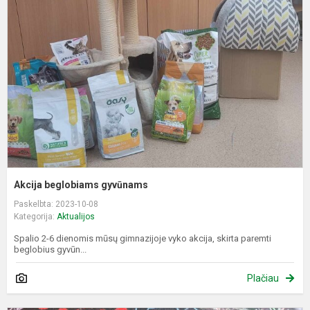
g
Akcija beglobiams gyvūnams
Paskelbta: 2023-10-08
Kategorija:
Aktualijos
Spalio 2-6 dienomis mūsų gimnazijoje vyko akcija, skirta paremti
beglobius gyvūn...
Plačiau