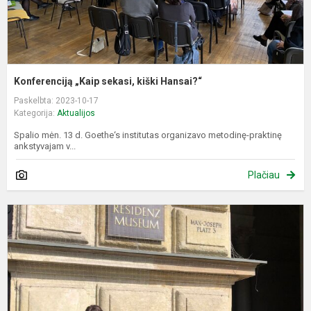
Konferenciją „Kaip sekasi, kiški Hansai?“
Paskelbta: 2023-10-17
Kategorija:
Aktualijos
Spalio mėn. 13 d. Goethe‘s institutas organizavo metodinę-praktinę
ankstyvajam v...
Plačiau
T
d
B