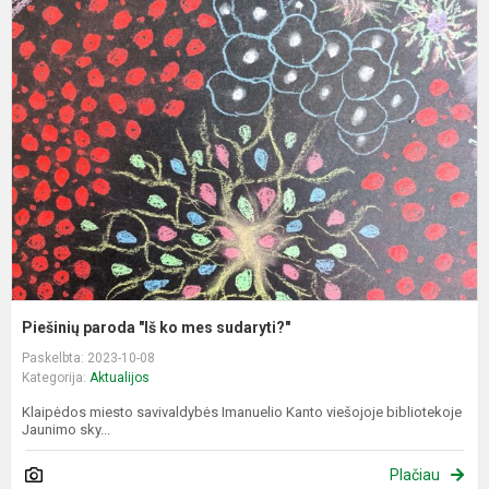
P
p
"
k
m
s
Piešinių paroda "Iš ko mes sudaryti?"
Paskelbta: 2023-10-08
Kategorija:
Aktualijos
Klaipėdos miesto savivaldybės Imanuelio Kanto viešojoje bibliotekoje
Jaunimo sky...
Plačiau