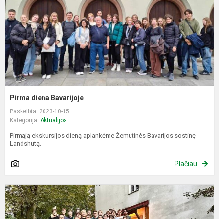
Pirma diena Bavarijoje
Paskelbta: 2023-10-15
Kategorija:
Aktualijos
Pirmąją ekskursijos dieną aplankėme Žemutinės Bavarijos sostinę -
Landshutą.
Plačiau
Š
s
B