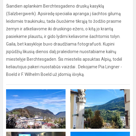
Šiandien aplankėm Berchtesgadeno druskų kasyklą
(Salzbergwerk). Apsirėdę specialia apranga į šachtos gilumą
leidomės traukinuku, tada čiuožėme tikrąją to žodžio prasme
žemyn ir atkeliavome iki druskingo ežero, o kitą jo krantą
pasiekėme plaustu, ir gido lydimi keliavome šachtomis tolyn.
Gaila, bet kasykloje buvo draudžiama fotografuoti. Kupini
įspūdžių likusią dienos dalį praleidome nuostabiame kalnų
miestelyje Berchtesgaden. Šis miestelis apsuktas Alpių, todėl
keliautojus pakeri nuostabūs vaizdai . Dekojame Pia Lingner -
Boeld ir F. Wilhelm Boeld už įdomią išvyką.