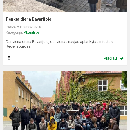
Penkta diena Bavarijoje
Paskelbta: 2023-10-18
Kategorija:
Aktualijos
Dar viena diena Bavarijoje, dar vienas naujas aplankytas miestas
Regensburgas.
Plačiau
K
d
B