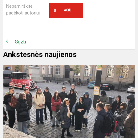
Nepamirškite
0
AČIŪ
padėkoti autoriui
Grįžti
Ankstesnės naujienos
P
d
B