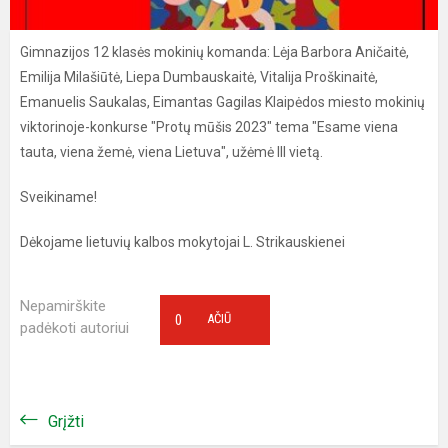
Gimnazijos 12 klasės mokinių komanda: Lėja Barbora Aničaitė,
Emilija Milašiūtė, Liepa Dumbauskaitė, Vitalija Proškinaitė,
Emanuelis Saukalas, Eimantas Gagilas Klaipėdos miesto mokinių
viktorinoje-konkurse "Protų mūšis 2023" tema "Esame viena
tauta, viena žemė, viena Lietuva", užėmė III vietą.
Sveikiname!
Dėkojame lietuvių kalbos mokytojai L. Strikauskienei
Nepamirškite
0
AČIŪ
padėkoti autoriui
Grįžti