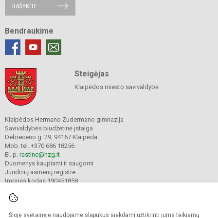
RAŠYKITE
Bendraukime
Steigėjas
Klaipėdos miesto savivaldybė
Klaipėdos Hermano Zudermano gimnazija
Savivaldybės biudžetinė įstaiga
Debreceno g. 29, 94167 Klaipėda
Mob. tel. +370 686 18256
El. p.
rastine@hzg.lt
Duomenys kaupiami ir saugomi
Juridinių asmenų registre
Įmonės kodas 190451858
Šioje svetainėje naudojame slapukus siekdami užtikrinti jums teikiamų
© 2022. Klaipėdos Hermano Zudermano gimnazija. Visos teisės saugomos.