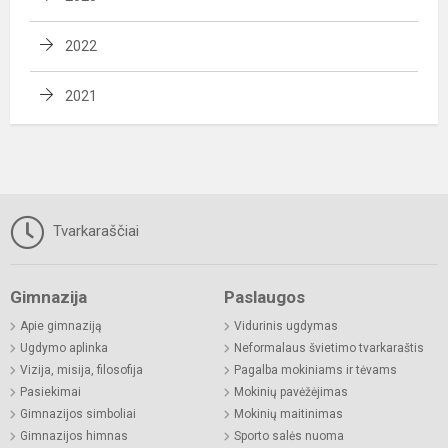
2022
2021
Tvarkaraščiai
Gimnazija
Paslaugos
Apie gimnaziją
Vidurinis ugdymas
Ugdymo aplinka
Neformalaus švietimo tvarkaraštis
Vizija, misija, filosofija
Pagalba mokiniams ir tėvams
Pasiekimai
Mokinių pavėžėjimas
Gimnazijos simboliai
Mokinių maitinimas
Gimnazijos himnas
Sporto salės nuoma