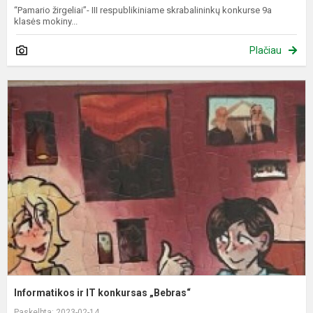
“Pamario žirgeliai”- III respublikiniame skrabalininkų konkurse 9a
klasės mokiny...
Plačiau
I
ir
I
k
„
Informatikos ir IT konkursas „Bebras“
Paskelbta: 2023-02-14