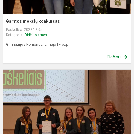
Gamtos mokslų konkursas
Paskelbta: 2022-12-05
Kategorija:
Didžiuojamės
Gimnazijos komanda laimėjo I vietą.
Plačiau
7
ų
k
m
m
k
„
t