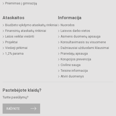
Priėmimas į gimnaziją
Ataskaitos
Informacija
Biudžeto vykdymo ataskaitų rinkiniai
Nuorodos
Finansinių ataskaitų rinkiniai
Laisvos darbo vietos
Lėšos veiklai viešinti
Asmens duomenų apsauga
Projektai
Konsultavimasis su visuomene
Viešieji pirkimai
Dažniausiai užduodami klausimai
1,2% parama
Pranešėjų apsauga
Korupcijos prevencija
Civilinė sauga
Teisinė informacija
Atviri duomenys
Pastebėjote klaidų?
Turite pasiūlymų?
RAŠYKITE