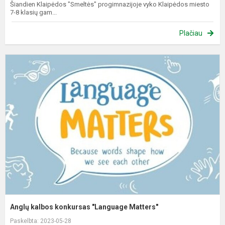
Šiandien Klaipėdos "Smeltės" progimnazijoje vyko Klaipėdos miesto
7-8 klasių gam...
Plačiau
A
k
k
"
M
Anglų kalbos konkursas "Language Matters"
Paskelbta: 2023-05-28