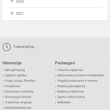
2022
2021
Tvarkaraščiai
Gimnazija
Paslaugos
Apie gimnaziją
Vidurinis ugdymas
Ugdymo aplinka
Neformalaus švietimo tvarkaraštis
Vizija, misija, filosofija
Pagalba mokiniams ir tėvams
Pasiekimai
Mokinių pavėžėjimas
Gimnazijos simboliai
Mokinių maitinimas
Gimnazijos himnas
Sporto salės nuoma
Tradiciniai renginiai
Biblioteka
Bendradarbiavimas