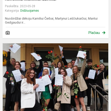
Paskelbta: 2023-05-28
Kategorija:
Didžiuojamės
Nuoširdžiai dėkoju Kamiliui Čerbai, Martynui Leščiukaičiui, Mantui
Gedgaudui ir...
Plačiau
T
D
a
p
v
k
e