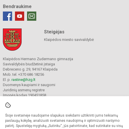
Bendraukime
Steigėjas
Klaipėdos miesto savivaldybė
Klaipėdos Hermano Zudermano gimnazija
Savivaldybės biudžetinė įstaiga
Debreceno g. 29, 94167 Klaipėda
Mob. tel. +370 686 18256
El. p.
rastine@hzg.lt
Duomenys kaupiami ir saugomi
Juridinių asmenų registre
Įmonės kodas 190451858
Šioje svetainėje naudojame slapukus siekdami užtikrinti jums teikiamų
© 2022. Klaipėdos Hermano Zudermano gimnazija. Visos teisės saugomos.
Kopijuoti turinį be raštiško gimnazijos sutikimo griežtai draudžiama.
paslaugų kokybę, analizuoti svetainės naudojimą ir optimizuoti naršymo
patirtį. Spustelėję mygtuką „Sutinku“, jūs patvirtinate, kad sutinkate su visų
Prieinamumo paraiška
Slapukų valdymas