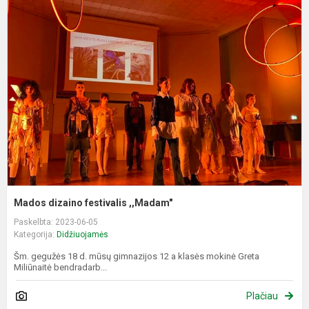
M
d
f
,
Mados dizaino festivalis ,,Madam"
Paskelbta: 2023-06-05
Kategorija:
Didžiuojamės
Šm. gegužės 18 d. mūsų gimnazijos 12 a klasės mokinė Greta
Miliūnaitė bendradarb...
Plačiau