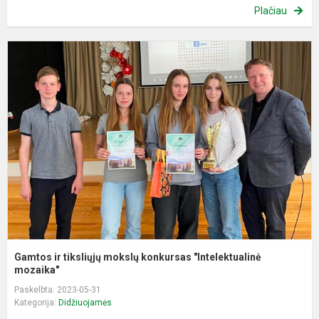
Plačiau
G
ir
t
m
k
"
m
Gamtos ir tiksliųjų mokslų konkursas "Intelektualinė
mozaika"
Paskelbta: 2023-05-31
Kategorija:
Didžiuojamės