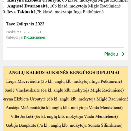
Tavo Žvilgsnis 2023
Paskelbta: 2023-05-21
Kategorija:
Didžiuojamės
Plačiau
S
A
k
K
n