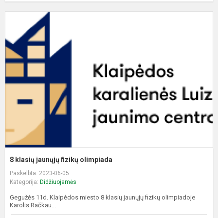
8
k
j
f
o
8 klasių jaunųjų fizikų olimpiada
Paskelbta: 2023-06-05
Kategorija:
Didžiuojamės
Gegužės 11d. Klaipėdos miesto 8 klasių jaunųjų fizikų olimpiadoje
Karolis Račkau...