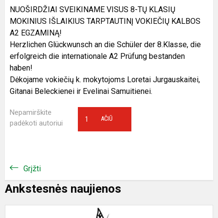
NUOŠIRDŽIAI SVEIKINAME VISUS 8-TŲ KLASIŲ
MOKINIUS IŠLAIKIUS TARPTAUTINĮ VOKIEČIŲ KALBOS
A2 EGZAMINĄ!
Herzlichen Glückwunsch an die Schüler der 8.Klasse, die
erfolgreich die internationale A2 Prüfung bestanden
haben!
Dėkojame vokiečių k. mokytojoms Loretai Jurgauskaitei,
Gitanai Beleckienei ir Evelinai Samuitienei.
Nepamirškite
1
AČIŪ
padėkoti autoriui
Grįžti
Ankstesnės naujienos
1