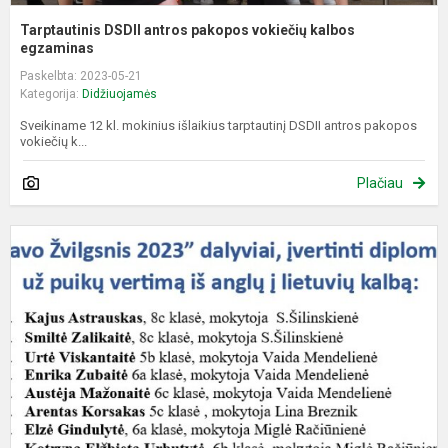
Tarptautinis DSDII antros pakopos vokiečių kalbos
egzaminas
Paskelbta: 2023-05-21
Kategorija:
Didžiuojamės
Sveikiname 12 kl. mokinius išlaikius tarptautinį DSDII antros pakopos
vokiečių k...
Plačiau
T
Ž
2