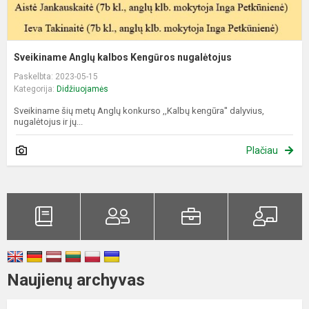
Sveikiname Anglų kalbos Kengūros nugalėtojus
Paskelbta: 2023-05-15
Kategorija:
Didžiuojamės
Sveikiname šių metų Anglų konkurso ,,Kalbų kengūra'' dalyvius,
nugalėtojus ir jų...
Plačiau
Naujienų archyvas