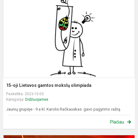
oj
L
g
m
o
15-oji Lietuvos gamtos mokslų olimpiada
Paskelbta: 2023-10-03
Kategorija:
Didžiuojamės
Jaunių grupėje - 9 a kl. Karolis Račkauskas gavo pagyrimo raštą.
Plačiau