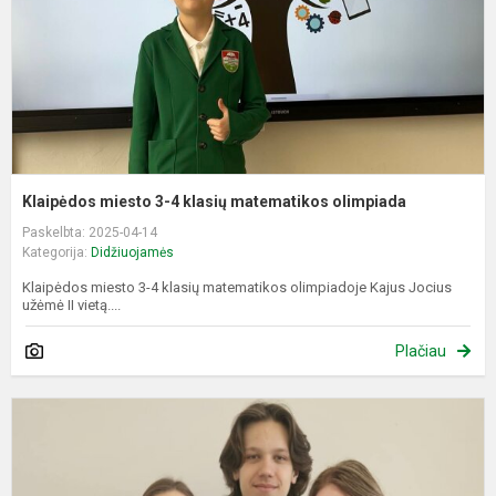
m
o
Klaipėdos miesto 3-4 klasių matematikos olimpiada
Paskelbta: 2025-04-14
Kategorija:
Didžiuojamės
Klaipėdos miesto 3-4 klasių matematikos olimpiadoje Kajus Jocius
užėmė II vietą....
Plačiau
V
d
f
"