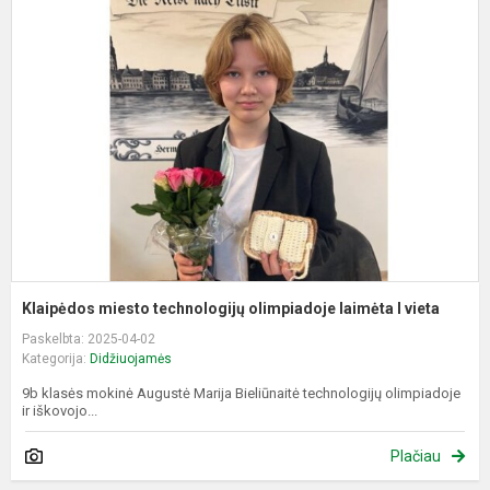
m
t
o
l
I
v
Klaipėdos miesto technologijų olimpiadoje laimėta I vieta
Paskelbta: 2025-04-02
Kategorija:
Didžiuojamės
9b klasės mokinė Augustė Marija Bieliūnaitė technologijų olimpiadoje
ir iškovojo...
Plačiau