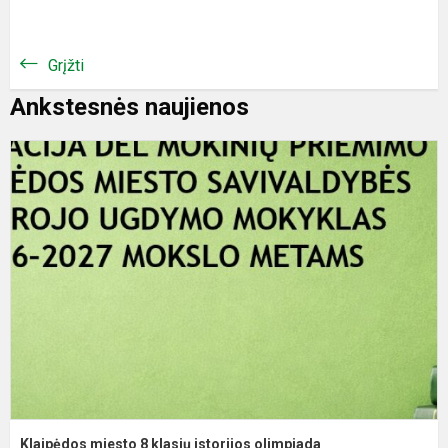
Grįžti
Ankstesnės naujienos
K
m
8
k
i
o
Klaipėdos miesto 8 klasių istorijos olimpiada