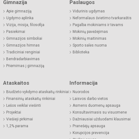
Gimnazija
Paslaugos
Apie gimnaziją
Vidurinis ugdymas
Ugdymo aplinka
Neformalaus švietimo tvarkaraštis
Vizija, misija, filosofija
Pagalba mokiniams ir tėvams
Pasiekimai
Mokinių pavėžėjimas
Gimnazijos simboliai
Mokinių maitinimas
Gimnazijos himnas
Sporto salės nuoma
Tradiciniai renginiai
Biblioteka
Bendradarbiavimas
Priėmimas į gimnaziją
Ataskaitos
Informacija
Biudžeto vykdymo ataskaitų rinkiniai
Nuorodos
Finansinių ataskaitų rinkiniai
Laisvos darbo vietos
Lėšos veiklai viešinti
Asmens duomenų apsauga
Projektai
Konsultavimasis su visuomene
Viešieji pirkimai
Dažniausiai užduodami klausimai
1,2% parama
Pranešėjų apsauga
Korupcijos prevencija