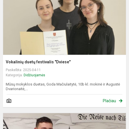
Vokalinių duetų festivalis "Dviese"
Paskelbta: 2025-04-11
Kategorija:
Didžiuojamės
Mūsų mokyklos duetas, Goda Mačiulaitytė, 10b kl. mokinė ir Augustė
Dvarionaitė,...
Plačiau
K
m