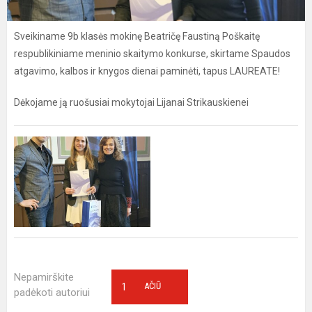
Sveikiname 9b klasės mokinę Beatričę Faustiną Poškaitę
respublikiniame meninio skaitymo konkurse, skirtame Spaudos
atgavimo, kalbos ir knygos dienai paminėti, tapus LAUREATE!
Dėkojame ją ruošusiai mokytojai Lijanai Strikauskienei
Nepamirškite
1
AČIŪ
padėkoti autoriui