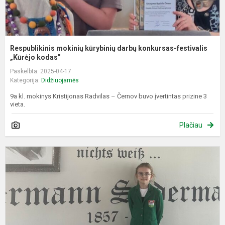
Respublikinis mokinių kūrybinių darbų konkursas-festivalis
„Kūrėjo kodas”
Paskelbta: 2025-04-17
Kategorija:
Didžiuojamės
9a kl. mokinys Kristijonas Radvilas – Černov buvo įvertintas prizine 3
vieta.
Plačiau
3
–
4
k
m
d
r