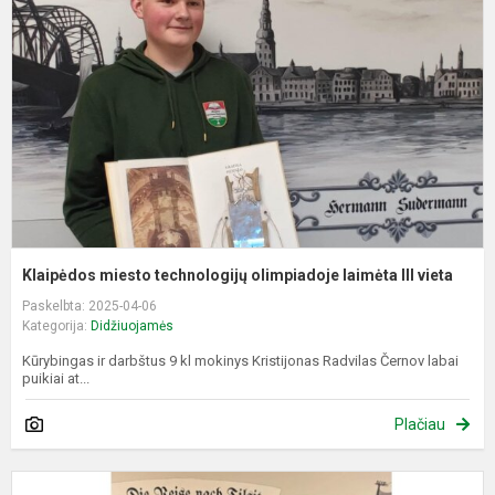
t
o
l
II
v
Klaipėdos miesto technologijų olimpiadoje laimėta III vieta
Paskelbta: 2025-04-06
Kategorija:
Didžiuojamės
Kūrybingas ir darbštus 9 kl mokinys Kristijonas Radvilas Černov labai
puikiai at...
Plačiau
K