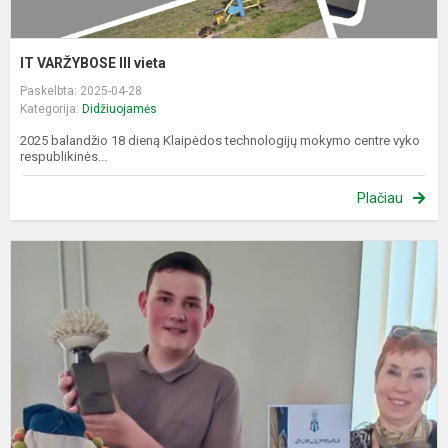
IT VARŽYBOSE III vieta
Paskelbta: 2025-04-28
Kategorija:
Didžiuojamės
2025 balandžio 18 dieną Klaipėdos technologijų mokymo centre vyko
respublikinės...
Plačiau
R
m
k
d
k
f