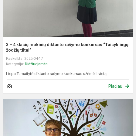
k
“
3 – 4 klasių mokinių diktanto rašymo konkursas “Taisyklingų
žodžių tiltai”
Paskelbta: 2025-04-17
Kategorija:
Didžiuojamės
Liepa Tumaitytė diktanto rašymo konkursas užėmė II vietą.
Plačiau
K
m
3
4
k