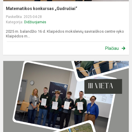
Matematikos konkursas „Gudručiai“
Paskelbta: 2025-04-28
Kategorija:
Didžiuojamės
2025 m. balandžio 16 d. Klaipėdos moksleivių saviraiškos centre vyko
Klaipėdos m...
Plačiau
I
V
II
v