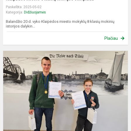
Paskelbta: 2025-05-02
Kategorija:
Didžiuojamės
Balandžio 20 d. vyko Klaipėdos miesto mokyklų 8 klasių mokinių
istorijos dalykin...
Plačiau
M
k