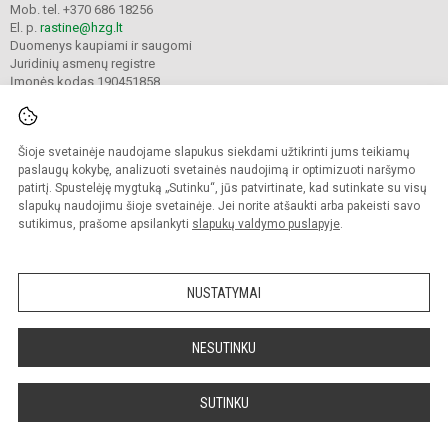
Mob. tel. +370 686 18256
El. p.
rastine@hzg.lt
Duomenys kaupiami ir saugomi
Juridinių asmenų registre
Įmonės kodas 190451858
Šioje svetainėje naudojame slapukus siekdami užtikrinti jums teikiamų
© 2022. Klaipėdos Hermano Zudermano gimnazija. Visos teisės saugomos.
Kopijuoti turinį be raštiško gimnazijos sutikimo griežtai draudžiama.
paslaugų kokybę, analizuoti svetainės naudojimą ir optimizuoti naršymo
patirtį. Spustelėję mygtuką „Sutinku“, jūs patvirtinate, kad sutinkate su visų
Prieinamumo paraiška
Slapukų valdymas
slapukų naudojimu šioje svetainėje. Jei norite atšaukti arba pakeisti savo
sutikimus, prašome apsilankyti
slapukų valdymo puslapyje
.
Sumanus būdas atnaujinti
mokyklos interneto
svetainę
NUSTATYMAI
NESUTINKU
SUTINKU