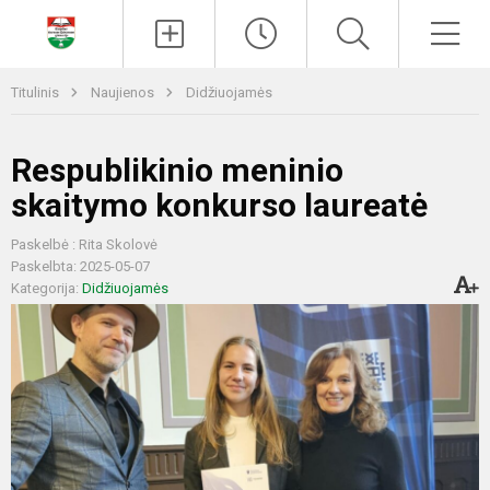
Paieška
Men
Titulinis
Naujienos
Didžiuojamės
Respublikinio meninio
skaitymo konkurso laureatė
Paskelbė : Rita Skolovė
Paskelbta: 2025-05-07
Kategorija:
Didžiuojamės