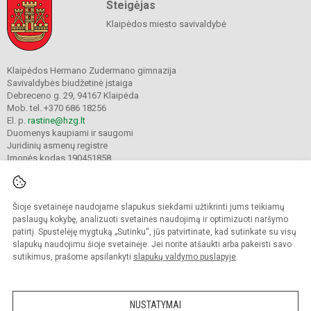
Steigėjas
Klaipėdos miesto savivaldybė
Klaipėdos Hermano Zudermano gimnazija
Savivaldybės biudžetinė įstaiga
Debreceno g. 29, 94167 Klaipėda
Mob. tel. +370 686 18256
El. p.
rastine@hzg.lt
Duomenys kaupiami ir saugomi
Juridinių asmenų registre
Įmonės kodas 190451858
Šioje svetainėje naudojame slapukus siekdami užtikrinti jums teikiamų
© 2022. Klaipėdos Hermano Zudermano gimnazija. Visos teisės saugomos.
Kopijuoti turinį be raštiško gimnazijos sutikimo griežtai draudžiama.
paslaugų kokybę, analizuoti svetainės naudojimą ir optimizuoti naršymo
patirtį. Spustelėję mygtuką „Sutinku“, jūs patvirtinate, kad sutinkate su visų
Prieinamumo paraiška
Slapukų valdymas
slapukų naudojimu šioje svetainėje. Jei norite atšaukti arba pakeisti savo
sutikimus, prašome apsilankyti
slapukų valdymo puslapyje
.
Sumanus būdas atnaujinti
mokyklos interneto
svetainę
NUSTATYMAI