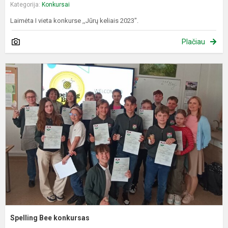
Kategorija:
Konkursai
Laimėta I vieta konkurse ,,Jūrų keliais 2023".
Plačiau
S
B
k
Spelling Bee konkursas