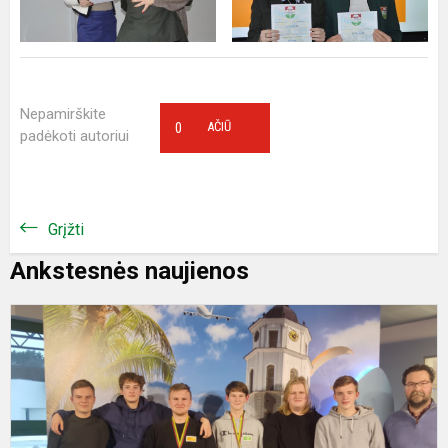
Nepamirškite
0
AČIŪ
padėkoti autoriui
Grįžti
Ankstesnės naujienos
G
ž
k
,
L
ir