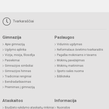
Tvarkaraščiai
Gimnazija
Paslaugos
Apie gimnaziją
Vidurinis ugdymas
Ugdymo aplinka
Neformalaus švietimo tvarkaraštis
Vizija, misija, filosofija
Pagalba mokiniams ir tėvams
Pasiekimai
Mokinių pavėžėjimas
Gimnazijos simboliai
Mokinių maitinimas
Gimnazijos himnas
Sporto salės nuoma
Tradiciniai renginiai
Biblioteka
Bendradarbiavimas
Priėmimas į gimnaziją
Ataskaitos
Informacija
Biudžeto vykdymo ataskaitų rinkiniai
Nuorodos