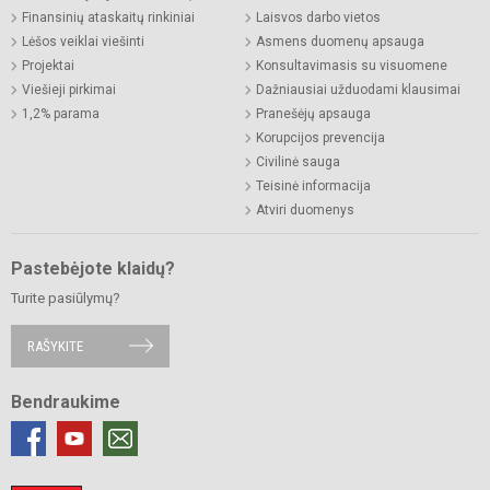
Finansinių ataskaitų rinkiniai
Laisvos darbo vietos
Lėšos veiklai viešinti
Asmens duomenų apsauga
Projektai
Konsultavimasis su visuomene
Viešieji pirkimai
Dažniausiai užduodami klausimai
1,2% parama
Pranešėjų apsauga
Korupcijos prevencija
Civilinė sauga
Teisinė informacija
Atviri duomenys
Pastebėjote klaidų?
Turite pasiūlymų?
RAŠYKITE
Bendraukime