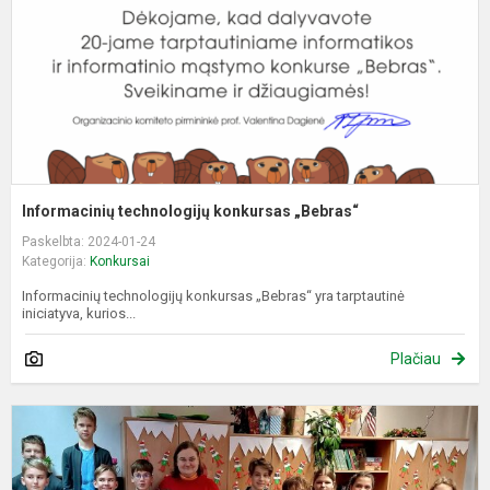
Informacinių technologijų konkursas „Bebras“
Paskelbta: 2024-01-24
Kategorija:
Konkursai
Informacinių technologijų konkursas „Bebras“ yra tarptautinė
iniciatyva, kurios...
Plačiau
P
m
j