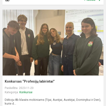
K
“
l
Konkursas “Profesijų labirintai”
Paskelbta: 2023-11-20
Kategorija:
Konkursai
Dėkoju 8b klasės mokiniams (Tijai, Aurėjai, Austėjai, Dominykui ir Den),
kurie d...