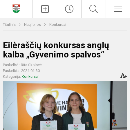
Paieška
Men
Titulinis
Naujienos
Konkursai
Eilėraščių konkursas anglų
kalba „Gyvenimo spalvos“
Paskelbė : Rita Skolovė
Paskelbta: 2024-01-30
Kategorija:
Konkursai