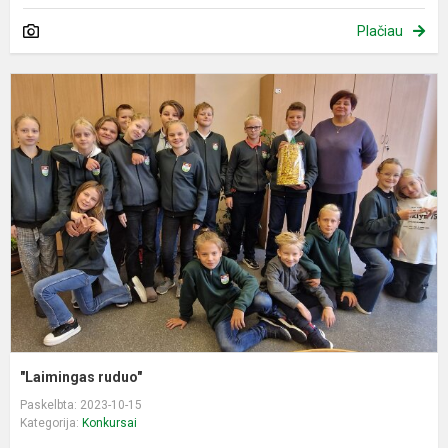
Plačiau
"
r
"Laimingas ruduo"
Paskelbta: 2023-10-15
Kategorija:
Konkursai