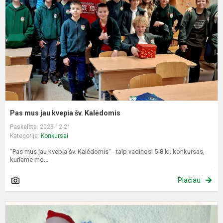
k
š
K
Pas mus jau kvepia šv. Kalėdomis
Paskelbta: 2023-12-21
Kategorija:
Konkursai
"Pas mus jau kvepia šv. Kalėdomis" - taip vadinosi 5-8 kl. konkursas,
kuriame mo...
Plačiau
E
d