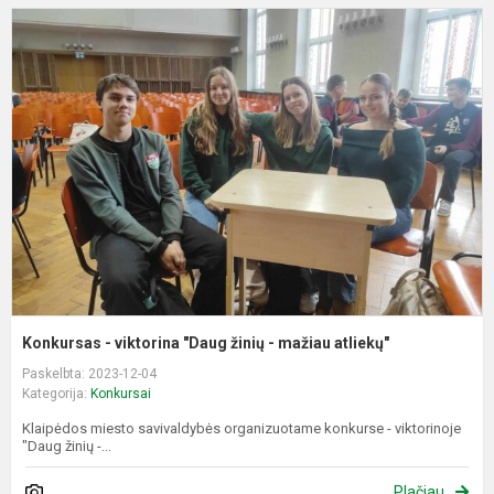
K
-
v
"
ž
-
m
a
Konkursas - viktorina "Daug žinių - mažiau atliekų"
Paskelbta: 2023-12-04
Kategorija:
Konkursai
Klaipėdos miesto savivaldybės organizuotame konkurse - viktorinoje
"Daug žinių -...
Plačiau