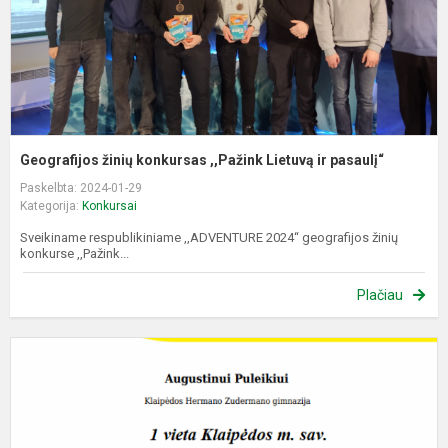
p
Geografijos žinių konkursas ,,Pažink Lietuvą ir pasaulį“
Paskelbta: 2024-01-29
Kategorija:
Konkursai
Sveikiname respublikiniame ,,ADVENTURE 2024“ geografijos žinių
konkurse ,,Pažink...
Plačiau
I
t
k
„