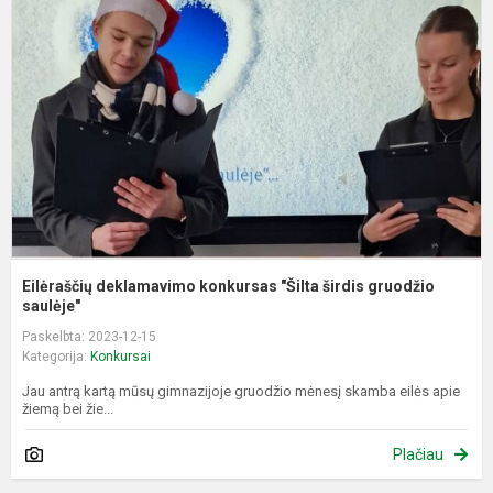
k
"
š
g
s
Eilėraščių deklamavimo konkursas "Šilta širdis gruodžio
saulėje"
Paskelbta: 2023-12-15
Kategorija:
Konkursai
Jau antrą kartą mūsų gimnazijoje gruodžio mėnesį skamba eilės apie
žiemą bei žie...
Plačiau