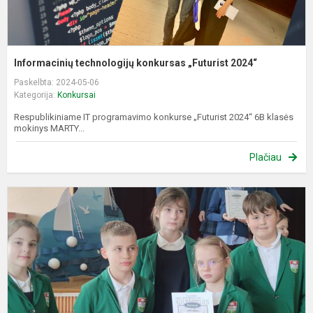
Informacinių technologijų konkursas „Futurist 2024“
Paskelbta: 2024-05-06
Kategorija:
Konkursai
Respublikiniame IT programavimo konkurse „Futurist 2024“ 6B klasės
mokinys MARTY...
Plačiau
K
"
m
-
s
a