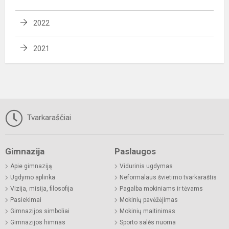
2022
2021
Tvarkaraščiai
Gimnazija
Paslaugos
Apie gimnaziją
Vidurinis ugdymas
Ugdymo aplinka
Neformalaus švietimo tvarkaraštis
Vizija, misija, filosofija
Pagalba mokiniams ir tėvams
Pasiekimai
Mokinių pavėžėjimas
Gimnazijos simboliai
Mokinių maitinimas
Gimnazijos himnas
Sporto salės nuoma