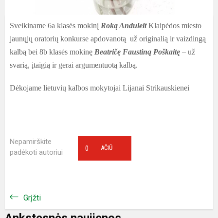
Sveikiname 6a klasės mokinį
Roką Anduleit
Klaipėdos miesto
jaunųjų oratorių konkurse apdovanotą už originalią ir vaizdingą
kalbą bei 8b klasės mokinę
Beatričę Faustiną Poškaitę
– už
svarią, įtaigią ir gerai argumentuotą kalbą.
Dėkojame lietuvių kalbos mokytojai Lijanai Strikauskienei
Nepamirškite
0
AČIŪ
padėkoti autoriui
Grįžti