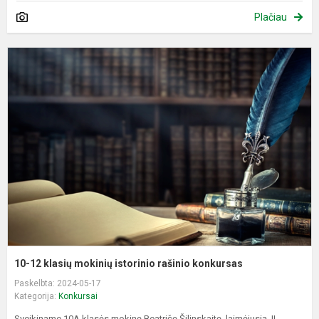
Plačiau
1
1
k
m
i
r
k
10-12 klasių mokinių istorinio rašinio konkursas
Paskelbta: 2024-05-17
Kategorija:
Konkursai
Sveikiname 10A klasės mokinę Beatričę Šilinskaitę, laimėjusią II...