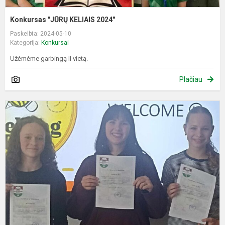
Konkursas "JŪRŲ KELIAIS 2024"
Paskelbta: 2024-05-10
Kategorija:
Konkursai
Užėmėme garbingą II vietą.
Plačiau
A
k
S
B
k
m
t