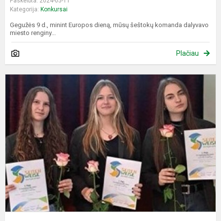
Paskelbta: 2024-05-11
Kategorija:
Konkursai
Gegužės 9 d., minint Europos dieną, mūsų šeštokų komanda dalyvavo
miesto renginy...
Plačiau
K
"
-
D
P
z
B