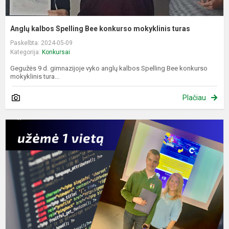
Anglų kalbos Spelling Bee konkurso mokyklinis turas
Paskelbta: 2024-05-09
Kategorija:
Konkursai
Gegužės 9 d. gimnazijoje vyko anglų kalbos Spelling Bee konkurso
mokyklinis tura...
Plačiau
I
t
k
„
2