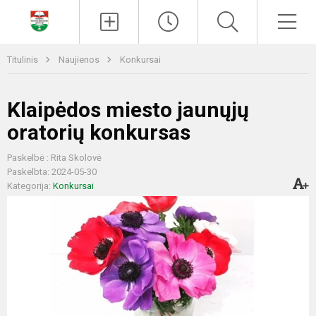
Paieška
Men
Titulinis
Naujienos
Konkursai
Klaipėdos miesto jaunųjų
oratorių konkursas
Paskelbė : Rita Skolovė
Paskelbta: 2024-05-30
Kategorija:
Konkursai