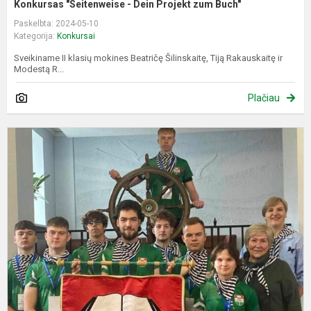
Konkursas "Seitenweise - Dein Projekt zum Buch"
Paskelbta: 2024-05-10
Kategorija:
Konkursai
Sveikiname II klasių mokines Beatričę Šilinskaitę, Tiją Rakauskaitę ir
Modestą R...
Plačiau
K
"
K
2