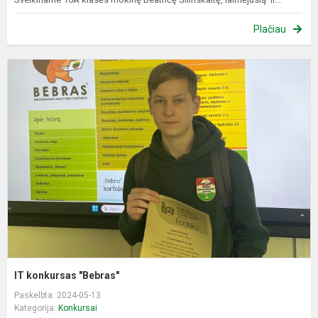
Plačiau
I
k
"
IT konkursas "Bebras"
Paskelbta: 2024-05-13
Kategorija:
Konkursai