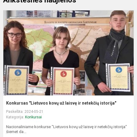
Ankstesnės naujienos
K
"
k
u
l
ir
n
i
Konkursas "Lietuvos kovų už laisvę ir netekčių istorija"
Paskelbta: 2024-05-21
Kategorija:
Konkursai
Nacionaliniame konkurse "Lietuvos kovų už laisvę ir netekčių istorija"
šiemet da...