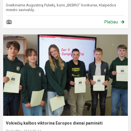
Sveikiname Augustiną Puleikį, kuris „BEBRO“ konkurse, Klaipėdos
miesto savivaldy...
Plačiau
V
k
v
E
d
p
Vokiečių kalbos viktorina Europos dienai paminėti