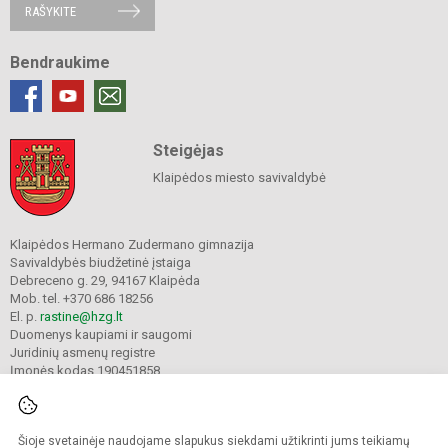
RAŠYKITE
Bendraukime
Steigėjas
Klaipėdos miesto savivaldybė
Klaipėdos Hermano Zudermano gimnazija
Savivaldybės biudžetinė įstaiga
Debreceno g. 29, 94167 Klaipėda
Mob. tel. +370 686 18256
El. p.
rastine@hzg.lt
Duomenys kaupiami ir saugomi
Juridinių asmenų registre
Įmonės kodas 190451858
Šioje svetainėje naudojame slapukus siekdami užtikrinti jums teikiamų
© 2022. Klaipėdos Hermano Zudermano gimnazija. Visos teisės saugomos.