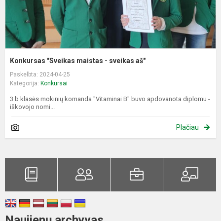
Konkursas "Sveikas maistas - sveikas aš"
Paskelbta: 2024-04-25
Kategorija:
Konkursai
3 b klasės mokinių komanda "Vitaminai B" buvo apdovanota diplomu -
iškovojo nomi...
Plačiau
Naujienų archyvas