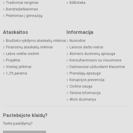
Tradiciniai renginiai
Biblioteka
Bendradarbiavimas
Priėmimas į gimnaziją
Ataskaitos
Informacija
Biudžeto vykdymo ataskaitų rinkiniai
Nuorodos
Finansinių ataskaitų rinkiniai
Laisvos darbo vietos
Lėšos veiklai viešinti
Asmens duomenų apsauga
Projektai
Konsultavimasis su visuomene
Viešieji pirkimai
Dažniausiai užduodami klausimai
1,2% parama
Pranešėjų apsauga
Korupcijos prevencija
Civilinė sauga
Teisinė informacija
Atviri duomenys
Pastebėjote klaidų?
Turite pasiūlymų?