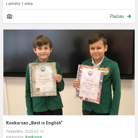
Laimėta 1 vieta.
Plačiau
K
„
i
E
Konkursas „Best is English“
Paskelbta: 2026-02-12
Kategorija:
Konkursai