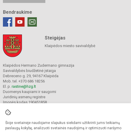
Bendraukime
Steigėjas
Klaipėdos miesto savivaldybė
Klaipėdos Hermano Zudermano gimnazija
Savivaldybės biudžetinė įstaiga
Debreceno g. 29, 94167 Klaipėda
Mob. tel. +370 686 18256
El. p.
rastine@hzg.lt
Duomenys kaupiami ir saugomi
Juridinių asmenų registre
Įmonės kodas 190451858
Šioje svetainėje naudojame slapukus siekdami užtikrinti jums teikiamų
© 2022. Klaipėdos Hermano Zudermano gimnazija. Visos teisės saugomos.
Kopijuoti turinį be raštiško gimnazijos sutikimo griežtai draudžiama.
paslaugų kokybę, analizuoti svetainės naudojimą ir optimizuoti naršymo