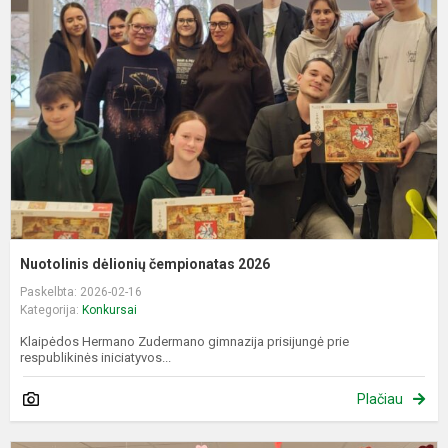
č
2
Nuotolinis dėlionių čempionatas 2026
Paskelbta: 2026-02-16
Kategorija:
Konkursai
Klaipėdos Hermano Zudermano gimnazija prisijungė prie
respublikinės iniciatyvos...
Plačiau