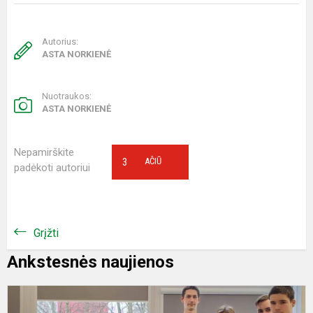
Autorius:
ASTA NORKIENĖ
Nuotraukos:
ASTA NORKIENĖ
Nepamirškite
3
AČIŪ
padėkoti autoriui
Grįžti
Ankstesnės naujienos
N
d