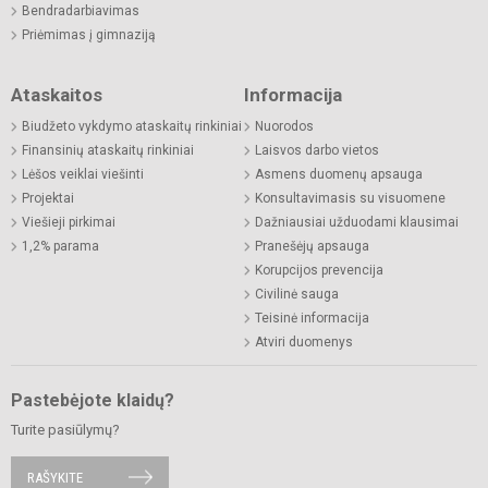
Bendradarbiavimas
Priėmimas į gimnaziją
Ataskaitos
Informacija
Biudžeto vykdymo ataskaitų rinkiniai
Nuorodos
Finansinių ataskaitų rinkiniai
Laisvos darbo vietos
Lėšos veiklai viešinti
Asmens duomenų apsauga
Projektai
Konsultavimasis su visuomene
Viešieji pirkimai
Dažniausiai užduodami klausimai
1,2% parama
Pranešėjų apsauga
Korupcijos prevencija
Civilinė sauga
Teisinė informacija
Atviri duomenys
Pastebėjote klaidų?
Turite pasiūlymų?
RAŠYKITE