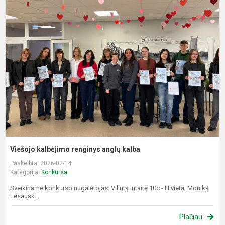
V
k
r
a
k
Viešojo kalbėjimo renginys anglų kalba
Paskelbta: 2026-02-14
Kategorija:
Konkursai
Sveikiname konkurso nugalėtojas: Vilintą Intaitę 10c - III vieta, Moniką
Lesausk...
Plačiau