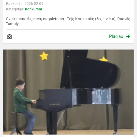
Paskelbta: 2026-02-09
Kategorija:
Konkursai
Sveikiname šių metų nugalėtojas - Tėją Korsakaitę (6b, 1 vieta), Radvilę
Tamolyt...
Plačiau
P
k
m
T
k