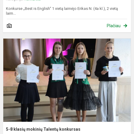
Konkurse „Best is English“ 1 vietą laimėjo Erikas N. (4a kl.), 2 vietą
laim...
Plačiau
5
8
k
m
T
k
5-8 klasių mokinių Talentų konkursas