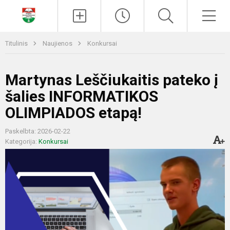
Paieška
Men
Titulinis
Naujienos
Konkursai
Martynas Leščiukaitis pateko į
šalies INFORMATIKOS
OLIMPIADOS etapą!
Paskelbta: 2026-02-22
Kategorija:
Konkursai