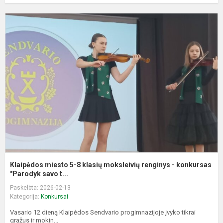
K
m
5
8
k
m
r
-
k
Klaipėdos miesto 5-8 klasių moksleivių renginys - konkursas
"Parodyk savo t...
Paskelbta: 2026-02-13
Kategorija:
Konkursai
Vasario 12 dieną Klaipėdos Sendvario progimnazijoje įvyko tikrai
gražus ir mokin...