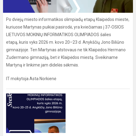
Po dviejų miesto informatikos olimpiadų etapų Klaipėdos mieste,
kuriuose Martynas puikiai pasirodė, yra kviečiamas į 37-OSIOS
LIETUVOS MOKINIŲ INFORMATIKOS OLIMPIADOS šalies
etapą, kuris vyks 2026 m. kovo 20–23 d. Anykščių Jono Biliūno
gimnazijoje. Ten Martynas atstovaus ne tik Klaipėdos Hermano
Zudermano gimnaziją, bet ir Klaipėdos miestą. Sveikiname
Martyną ir linkime jam didelės sėkmės.
IT mokytoja Asta Norkienė