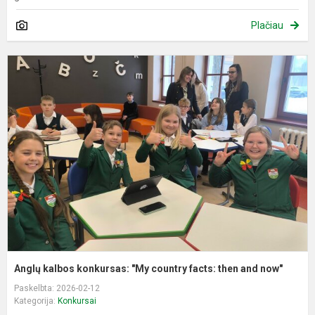
Plačiau
A
k
k
"
c
f
t
a
n
Anglų kalbos konkursas: "My country facts: then and now"
Paskelbta: 2026-02-12
Kategorija:
Konkursai