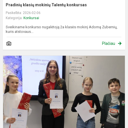
Pradinių klasių mokinių Talentų konkursas
Paskelbta: 2026-02-06
Kategorija:
Konkursai
Sveikiname konkurso nugalėtoją 2a klasės mokinį Adomą Zubernių,
kuris atstovaus...
Plačiau
E
k
"
s
g
s