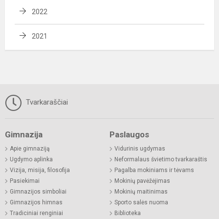
2022
2021
Tvarkaraščiai
Gimnazija
Paslaugos
Apie gimnaziją
Vidurinis ugdymas
Ugdymo aplinka
Neformalaus švietimo tvarkaraštis
Vizija, misija, filosofija
Pagalba mokiniams ir tėvams
Pasiekimai
Mokinių pavėžėjimas
Gimnazijos simboliai
Mokinių maitinimas
Gimnazijos himnas
Sporto salės nuoma
Tradiciniai renginiai
Biblioteka