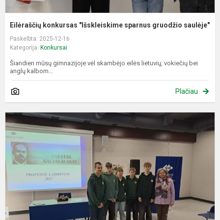
Eilėraščių konkursas "Išskleiskime sparnus gruodžio saulėje"
Paskelbta: 2025-12-16
Kategorija:
Konkursai
Šiandien mūsų gimnazijoje vėl skambėjo eilės lietuvių, vokiečių bei
anglų kalbom...
Plačiau
K
"
l
E
G
p