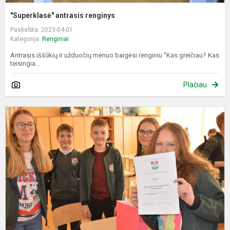
"Superklasė" antrasis renginys
Paskelbta: 2023-04-01
Kategorija:
Renginiai
Antrasis iššūkių ir užduočių mėnuo baigėsi renginiu "Kas greičiau? Kas
teisingia...
Plačiau
P
m
s
Ž
d
p