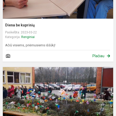
Diena be kuprinių
Paskelbta: 2023-03-22
Kategorija:
Renginiai
Ačiū visiems, priėmusiems iššūkį!
Plačiau
K
2
d
-
P
Ž
d