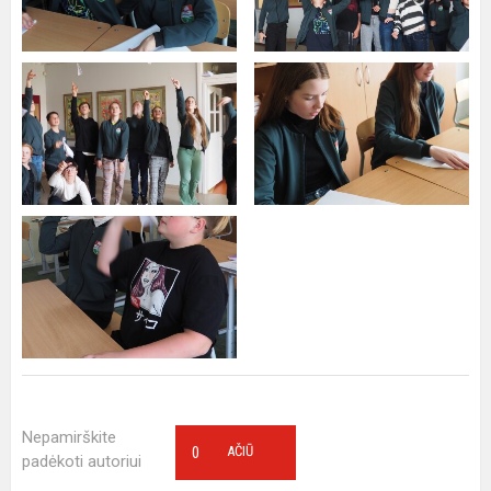
Nepamirškite
0
AČIŪ
padėkoti autoriui