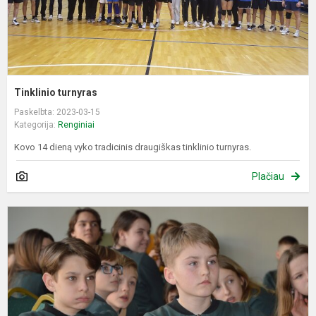
Tinklinio turnyras
Paskelbta: 2023-03-15
Kategorija:
Renginiai
Kovo 14 dieną vyko tradicinis draugiškas tinklinio turnyras.
Plačiau
S
2