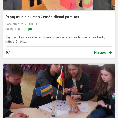
Protų mūšis skirtas Žemės dienai paminėti
Paskelbta: 2023-03-31
Kategorija:
Renginiai
Šių metų kovo 29 dieną gimnazijoje vyko jau tradiciniu tapęs Protų
mūšis 5 - 6 k...
Plačiau
D
b
k