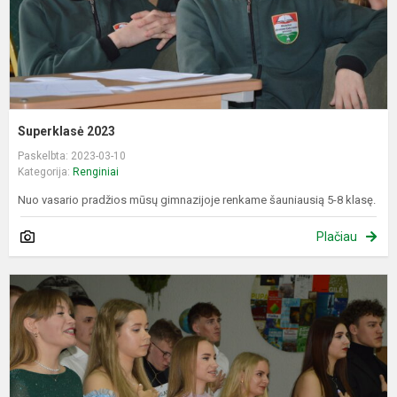
Superklasė 2023
Paskelbta: 2023-03-10
Kategorija:
Renginiai
Nuo vasario pradžios mūsų gimnazijoje renkame šauniausią 5-8 klasę.
Plačiau
Š
r
2