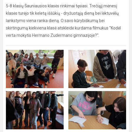
5-8 klasių Šauniausios klasės rinkimai tęsiasi. Trečiąjį mėnesį
klasės turėjo tik keletą iššūkių - dryžuotąją dieną bei lėktuvėlių
lankstymo viena ranka dieną. O savo kūrybiškumą bei
skirtingumą kiekviena klasė atskleidė kurdama filmukus "Kodėl
verta mokytis Hermano Zudermano gimnazijoje?".