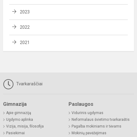
2023
2022
2021
Tvarkaraščiai
Gimnazija
Paslaugos
Apie gimnaziją
Vidurinis ugdymas
Ugdymo aplinka
Neformalaus švietimo tvarkaraštis
Vizija, misija, filosofija
Pagalba mokiniams ir tėvams
Pasiekimai
Mokinių pavėžėjimas