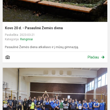
Kovo 20 d. - Pasaulinė Žemės diena
Paskelbta: 2023-03-21
Kategorija:
Renginiai
Pasaulinė Žemės diena atkeliavo ir į mūsų gimnaziją.
Plačiau
T
t