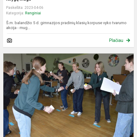
Paskelbta: 2023-04-06
Kategorija:
Renginiai
Š.m. balandžio 5 d. gimnazijos pradinių klasių korpuse vyko tvarumo
akcija - mug...
Plačiau
"
a
r