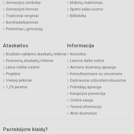
Gimnazijos simboliai
Mokinių maitinimas
Gimnazijos himnas
Sporto salės nuoma
Tradiciniai renginiai
Biblioteka
Bendradarbiavimas
Priėmimas į gimnaziją
Ataskaitos
Informacija
Biudžeto vykdymo ataskaitų rinkiniai
Nuorodos
Finansinių ataskaitų rinkiniai
Laisvos darbo vietos
Lėšos veiklai viešinti
Asmens duomenų apsauga
Projektai
Konsultavimasis su visuomene
Viešieji pirkimai
Dažniausiai užduodami klausimai
1,2% parama
Pranešėjų apsauga
Korupcijos prevencija
Civilinė sauga
Teisinė informacija
Atviri duomenys
Pastebėjote klaidų?