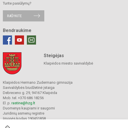
Turite pasiūlymų?
RAŠYKITE
Bendraukime
Steigėjas
Klaipėdos miesto savivaldybė
Klaipėdos Hermano Zudermano gimnazija
Savivaldybės biudžetinė įstaiga
Debreceno g. 29, 94167 Klaipėda
Mob. tel. +370 686 18256
El. p.
rastine@hzg.lt
Duomenys kaupiami ir saugomi
Juridinių asmenų registre
Įmonės kodas 190451858