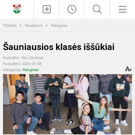
Paieška
Men
Titulinis
Naujienos
Renginiai
Šauniausios klasės iššūkiai
Paskelbė : Rita Skolovė
Paskelbta: 2023-05-08
Kategorija:
Renginiai