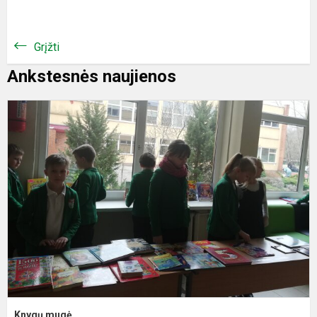
Grįžti
Ankstesnės naujienos
K
m
Knygų mugė