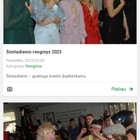
Šimtadienio renginys 2023
Paskelbta: 2023-02-28
Kategorija:
Renginiai
Šimtadienis – ypatinga šventė dvyliktokams.
Plačiau
Š
r
2