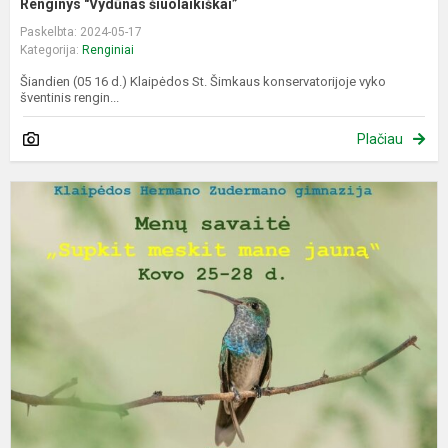
Renginys "Vydūnas šiuolaikiškai”
Paskelbta: 2024-05-17
Kategorija:
Renginiai
Šiandien (05 16 d.) Klaipėdos St. Šimkaus konservatorijoje vyko
šventinis rengin...
Plačiau
M
s