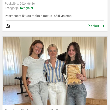
Paskelbta: 2024-06-26
Kategorija:
Renginiai
Prisimenant šituos mokslo metus. Ačiū visiems.
Plačiau
R
"
š