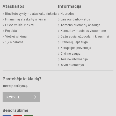
Ataskaitos
Informacija
Biudžeto vykdymo ataskaitų rinkiniai
Nuorodos
Finansinių ataskaitų rinkiniai
Laisvos darbo vietos
Lėšos veiklai viešinti
Asmens duomenų apsauga
Projektai
Konsultavimasis su visuomene
Viešieji pirkimai
Dažniausiai užduodami klausimai
1,2% parama
Pranešėjų apsauga
Korupcijos prevencija
Civilinė sauga
Teisinė informacija
Atviri duomenys
Pastebėjote klaidų?
Turite pasiūlymų?
RAŠYKITE
Bendraukime