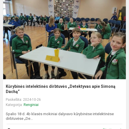
K
i
d
„
a
S
D
Kūrybinės intelektinės dirbtuvės „Detektyvas apie Simoną
Dachą“
Paskelbta: 2024-10-26
Kategorija:
Renginiai
Spalio 18 d. 4b klasės mokiniai dalyvavo kūrybinėse intelektinėse
dirbtuvėse „De...