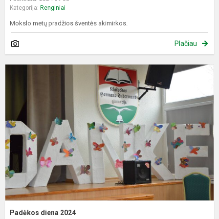
Kategorija:
Renginiai
Mokslo metų pradžios šventės akimirkos.
Plačiau
P
d
2
Padėkos diena 2024