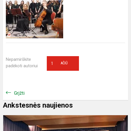
Nepamirškite
1
AČIŪ
padėkoti autoriui
Grįžti
Ankstesnės naujienos
R
s