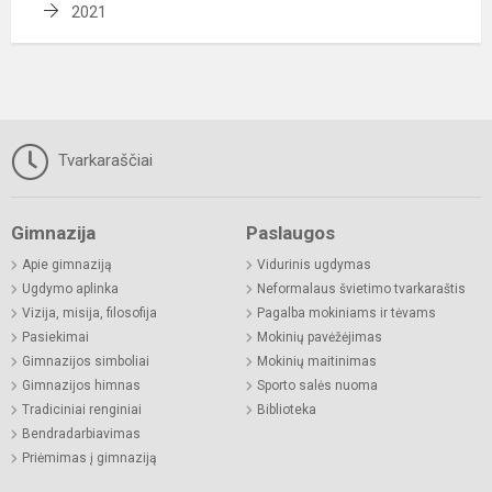
2021
Tvarkaraščiai
Gimnazija
Paslaugos
Apie gimnaziją
Vidurinis ugdymas
Ugdymo aplinka
Neformalaus švietimo tvarkaraštis
Vizija, misija, filosofija
Pagalba mokiniams ir tėvams
Pasiekimai
Mokinių pavėžėjimas
Gimnazijos simboliai
Mokinių maitinimas
Gimnazijos himnas
Sporto salės nuoma
Tradiciniai renginiai
Biblioteka
Bendradarbiavimas
Priėmimas į gimnaziją