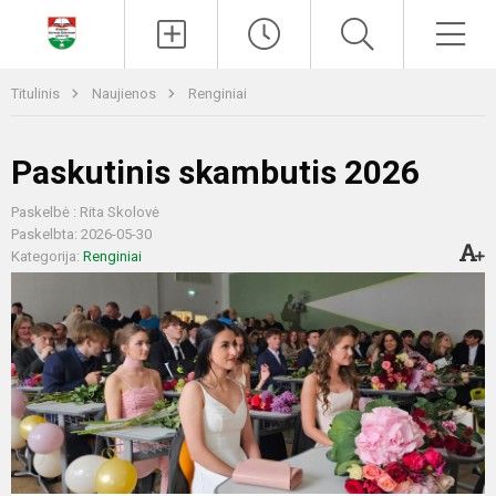
Paieška
Men
Titulinis
Naujienos
Renginiai
Paskutinis skambutis 2026
Paskelbė : Rita Skolovė
Paskelbta: 2026-05-30
Kategorija:
Renginiai