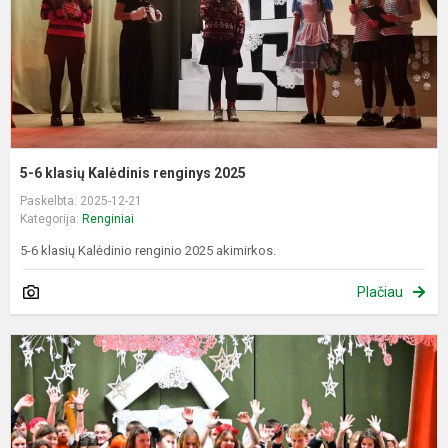
5-6 klasių Kalėdinis renginys 2025
Paskelbta: 2025-12-21
Kategorija:
Renginiai
5-6 klasių Kalėdinio renginio 2025 akimirkos.
Plačiau
9
1
k
K
r