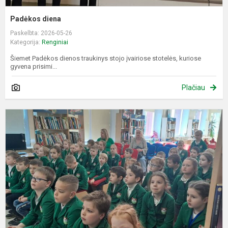
Padėkos diena
Paskelbta: 2026-05-26
Kategorija:
Renginiai
Šiemet Padėkos dienos traukinys stojo įvairiose stotelės, kuriose
gyvena prisimi...
Plačiau
S
s
r
V
ir
n
k
pr