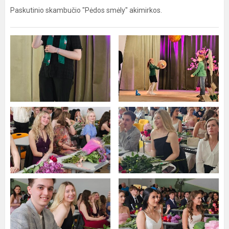
Paskutinio skambučio "Pėdos smėly" akimirkos.