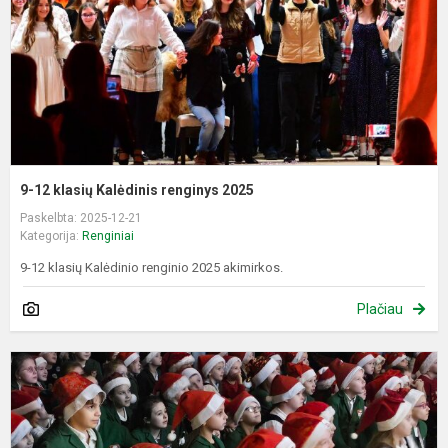
2
9-12 klasių Kalėdinis renginys 2025
Paskelbta: 2025-12-21
Kategorija:
Renginiai
9-12 klasių Kalėdinio renginio 2025 akimirkos.
Plačiau
T
A
r