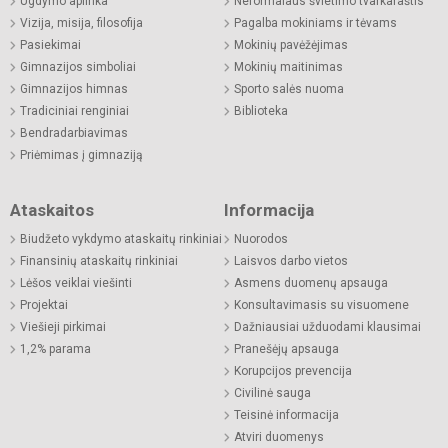
Ugdymo aplinka
Neformalaus švietimo tvarkaraštis
Vizija, misija, filosofija
Pagalba mokiniams ir tėvams
Pasiekimai
Mokinių pavėžėjimas
Gimnazijos simboliai
Mokinių maitinimas
Gimnazijos himnas
Sporto salės nuoma
Tradiciniai renginiai
Biblioteka
Bendradarbiavimas
Priėmimas į gimnaziją
Ataskaitos
Informacija
Biudžeto vykdymo ataskaitų rinkiniai
Nuorodos
Finansinių ataskaitų rinkiniai
Laisvos darbo vietos
Lėšos veiklai viešinti
Asmens duomenų apsauga
Projektai
Konsultavimasis su visuomene
Viešieji pirkimai
Dažniausiai užduodami klausimai
1,2% parama
Pranešėjų apsauga
Korupcijos prevencija
Civilinė sauga
Teisinė informacija
Atviri duomenys