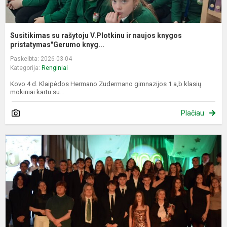
Susitikimas su rašytoju V.Plotkinu ir naujos knygos
pristatymas"Gerumo knyg...
Paskelbta: 2026-03-04
Kategorija:
Renginiai
Kovo 4 d. Klaipėdos Hermano Zudermano gimnazijos 1 a,b klasių
mokiniai kartu su...
Plačiau
Š
r
2