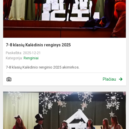
7-8 klasių Kalėdinis renginys 2025
Paskelbta: 2025-12-21
Kategorija:
Renginiai
7-8 klasių Kalėdinio renginio 2025 akimirkos.
Plačiau
5
6
k
K
r
2