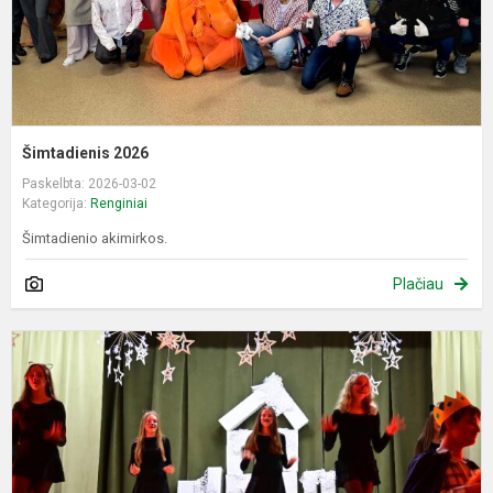
Šimtadienis 2026
Paskelbta: 2026-03-02
Kategorija:
Renginiai
Šimtadienio akimirkos.
Plačiau
7
8
k
K
r
2