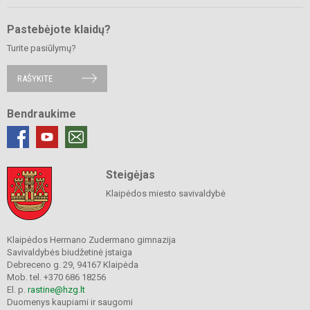
Pastebėjote klaidų?
Turite pasiūlymų?
RAŠYKITE
Bendraukime
Steigėjas
Klaipėdos miesto savivaldybė
Klaipėdos Hermano Zudermano gimnazija
Savivaldybės biudžetinė įstaiga
Debreceno g. 29, 94167 Klaipėda
Mob. tel. +370 686 18256
El. p.
rastine@hzg.lt
Duomenys kaupiami ir saugomi