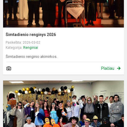
Šimtadienio renginys 2026
Paskelbta: 2026-03-02
Kategorija:
Renginiai
Šimtadienio renginio akimirkos.
Plačiau
Š
2