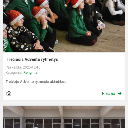
Trečiasis Advento rytmetys
Paskelbta: 2025-12-15
Kategorija:
Renginiai
Trečiojo Advento rytmečio akimirkos.
Plačiau
K
s
š