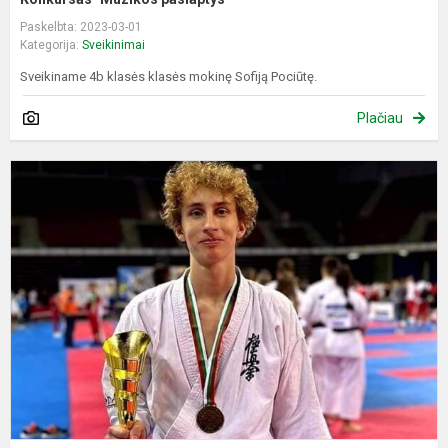
Paskelbta: 2023-03-01
Kategorija:
Sveikinimai
Sveikiname 4b klasės klasės mokinę Sofiją Pociūtę.
Plačiau
P
E
č