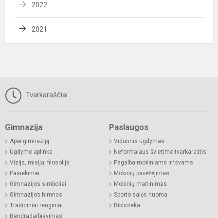
2022
2021
Tvarkaraščiai
Gimnazija
Paslaugos
Apie gimnaziją
Vidurinis ugdymas
Ugdymo aplinka
Neformalaus švietimo tvarkaraštis
Vizija, misija, filosofija
Pagalba mokiniams ir tėvams
Pasiekimai
Mokinių pavėžėjimas
Gimnazijos simboliai
Mokinių maitinimas
Gimnazijos himnas
Sporto salės nuoma
Tradiciniai renginiai
Biblioteka
Bendradarbiavimas