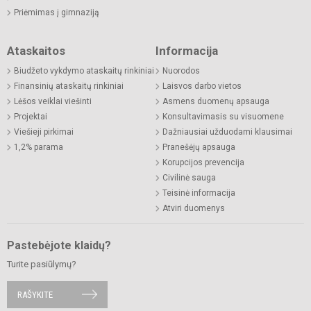
Priėmimas į gimnaziją
Ataskaitos
Informacija
Biudžeto vykdymo ataskaitų rinkiniai
Nuorodos
Finansinių ataskaitų rinkiniai
Laisvos darbo vietos
Lėšos veiklai viešinti
Asmens duomenų apsauga
Projektai
Konsultavimasis su visuomene
Viešieji pirkimai
Dažniausiai užduodami klausimai
1,2% parama
Pranešėjų apsauga
Korupcijos prevencija
Civilinė sauga
Teisinė informacija
Atviri duomenys
Pastebėjote klaidų?
Turite pasiūlymų?
RAŠYKITE