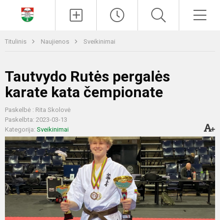
Paieška
Men
Titulinis
Naujienos
Sveikinimai
Tautvydo Rutės pergalės
karate kata čempionate
Paskelbė : Rita Skolovė
Paskelbta: 2023-03-13
Kategorija:
Sveikinimai