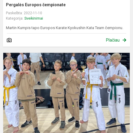
Pergalės Europos čempionate
Paskelbta: 2022-11-10
Kategorija:
Sveikinimai
Martin Kumpis tapo Europos Karate Kyokushin Kata Team čempionu.
Plačiau
M
s
p