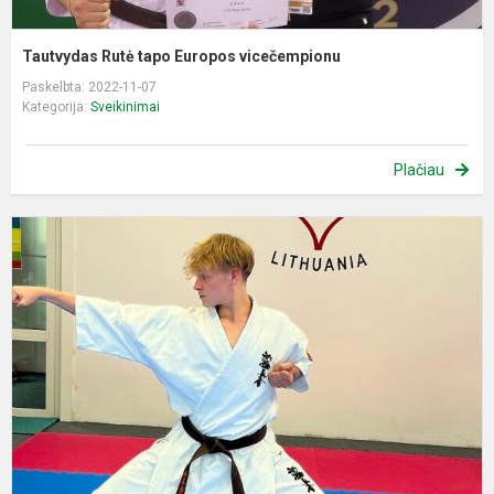
Tautvydas Rutė tapo Europos vicečempionu
Paskelbta: 2022-11-07
Kategorija:
Sveikinimai
Plačiau
T
R
p
k
v