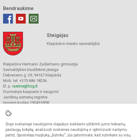
Bendraukime
Steigėjas
Klaipėdos miesto savivaldybė
Klaipėdos Hermano Zudermano gimnazija
Savivaldybės biudžetinė įstaiga
Debreceno g. 29, 94167 Klaipėda
Mob. tel. +370 686 18256
El. p.
rastine@hzg.lt
Duomenys kaupiami ir saugomi
Juridinių asmenų registre
Įmonės kodas 190451858
Šioje svetainėje naudojame slapukus siekdami užtikrinti jums teikiamų
© 2022. Klaipėdos Hermano Zudermano gimnazija. Visos teisės saugomos.
Kopijuoti turinį be raštiško gimnazijos sutikimo griežtai draudžiama.
paslaugų kokybę, analizuoti svetainės naudojimą ir optimizuoti naršymo
patirtį. Spustelėję mygtuką „Sutinku“, jūs patvirtinate, kad sutinkate su visų