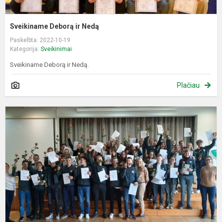
Sveikiname Deborą ir Nedą
Paskelbta: 2022-10-19
Kategorija:
Sveikinimai
Sveikiname Deborą ir Nedą.
Plačiau
S
a