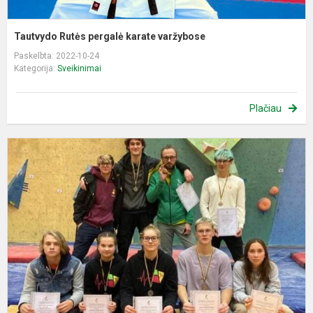
Tautvydo Rutės pergalė karate varžybose
Paskelbta: 2022-10-24
Kategorija:
Sveikinimai
Plačiau
S
D
ir
N