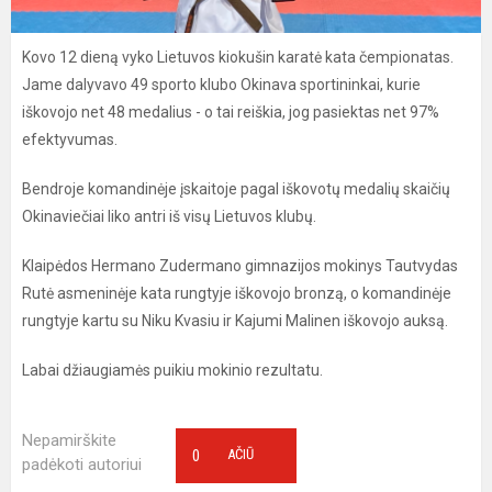
Kovo 12 dieną vyko Lietuvos kiokušin karatė kata čempionatas.
Jame dalyvavo 49 sporto klubo Okinava sportininkai, kurie
iškovojo net 48 medalius - o tai reiškia, jog pasiektas net 97%
efektyvumas.
Bendroje komandinėje įskaitoje pagal iškovotų medalių skaičių
Okinaviečiai liko antri iš visų Lietuvos klubų.
Klaipėdos Hermano Zudermano gimnazijos mokinys Tautvydas
Rutė asmeninėje kata rungtyje iškovojo bronzą, o komandinėje
rungtyje kartu su Niku Kvasiu ir Kajumi Malinen iškovojo auksą.
Labai džiaugiamės puikiu mokinio rezultatu.
Nepamirškite
0
AČIŪ
padėkoti autoriui