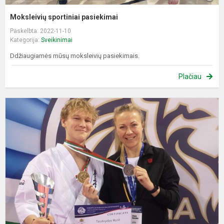
Moksleivių sportiniai pasiekimai
Paskelbta: 2022-11-10
Kategorija:
Sveikinimai
Ddžiaugiamės mūsų moksleivių pasiekimais.
Plačiau
T
R
t
E
v