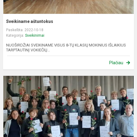
Sveikiname aštuntokus
Paskelbta: 2022-10-18
Kategorija:
Sveikinimai
NUOŠIRDŽIAI SVEIKINAME VISUS 8-TŲ KLASIŲ MOKINIUS IŠLAIKIUS
TARPTAUTINĮ VOKIEČIŲ...
Plačiau
S
d