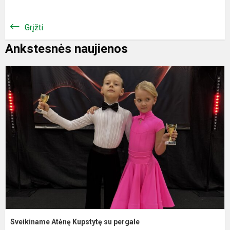
Grįžti
Ankstesnės naujienos
S
A
K
s
p
Sveikiname Atėnę Kupstytę su pergale