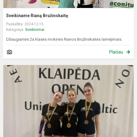
Sveikiname Rianą Bružinskaitę
Paskelbta: 2024-12-15
Kategorija:
Sveikinimai
Džiaugiamės 2a klasės mokinės Rianos Bružinskaitės laimėjimais.
Plačiau
S
K
Š