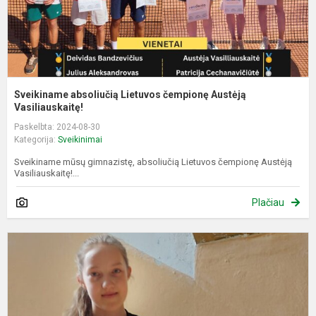
Sveikiname absoliučią Lietuvos čempionę Austėją
Vasiliauskaitę!
Paskelbta: 2024-08-30
Kategorija:
Sveikinimai
Sveikiname mūsų gimnazistę, absoliučią Lietuvos čempionę Austėją
Vasiliauskaitę!...
Plačiau
S
K
V