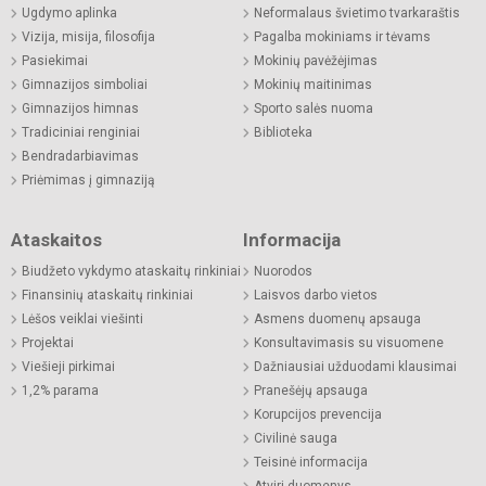
Ugdymo aplinka
Neformalaus švietimo tvarkaraštis
Vizija, misija, filosofija
Pagalba mokiniams ir tėvams
Pasiekimai
Mokinių pavėžėjimas
Gimnazijos simboliai
Mokinių maitinimas
Gimnazijos himnas
Sporto salės nuoma
Tradiciniai renginiai
Biblioteka
Bendradarbiavimas
Priėmimas į gimnaziją
Ataskaitos
Informacija
Biudžeto vykdymo ataskaitų rinkiniai
Nuorodos
Finansinių ataskaitų rinkiniai
Laisvos darbo vietos
Lėšos veiklai viešinti
Asmens duomenų apsauga
Projektai
Konsultavimasis su visuomene
Viešieji pirkimai
Dažniausiai užduodami klausimai
1,2% parama
Pranešėjų apsauga
Korupcijos prevencija
Civilinė sauga
Teisinė informacija
Atviri duomenys