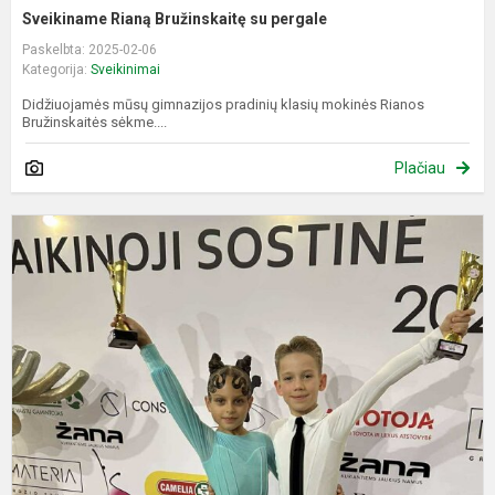
Sveikiname Rianą Bružinskaitę su pergale
Paskelbta: 2025-02-06
Kategorija:
Sveikinimai
Didžiuojamės mūsų gimnazijos pradinių klasių mokinės Rianos
Bružinskaitės sėkme....
Plačiau
S
R
B