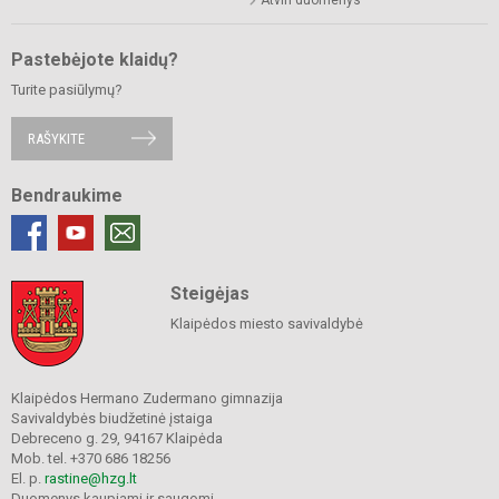
Pastebėjote klaidų?
Turite pasiūlymų?
RAŠYKITE
Bendraukime
Steigėjas
Klaipėdos miesto savivaldybė
Klaipėdos Hermano Zudermano gimnazija
Savivaldybės biudžetinė įstaiga
Debreceno g. 29, 94167 Klaipėda
Mob. tel. +370 686 18256
El. p.
rastine@hzg.lt
Duomenys kaupiami ir saugomi