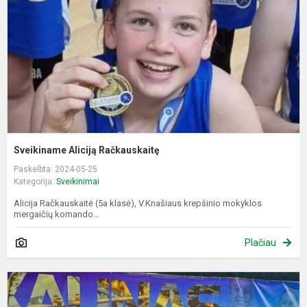
Sveikiname Aliciją Račkauskaitę
Paskelbta: 2024-05-25
Kategorija:
Sveikinimai
Alicija Račkauskaitė (5a klasė), V.Knašiaus krepšinio mokyklos
mergaičių komando...
Plačiau
S
V