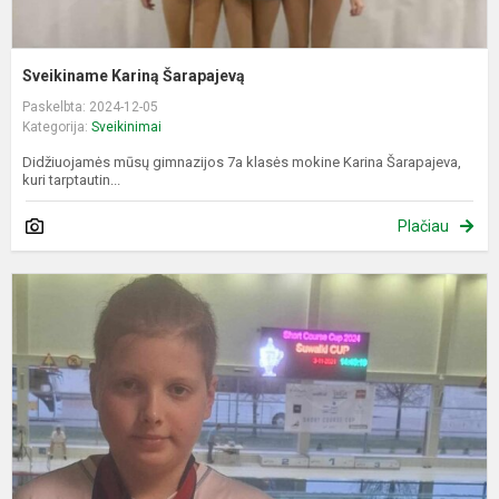
Sveikiname Kariną Šarapajevą
Paskelbta: 2024-12-05
Kategorija:
Sveikinimai
Didžiuojamės mūsų gimnazijos 7a klasės mokine Karina Šarapajeva,
kuri tarptautin...
Plačiau
S
D
G