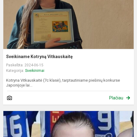
Sveikiname Kotryną Vitkauskaitę
Paskelbta: 2024-06-15
Kategorija:
Sveikinimai
Kotryna Vitkauskaitė (7c klasė), tarptautiniame piešinių konkurse
Japonijoje lai...
Plačiau
S
A
R