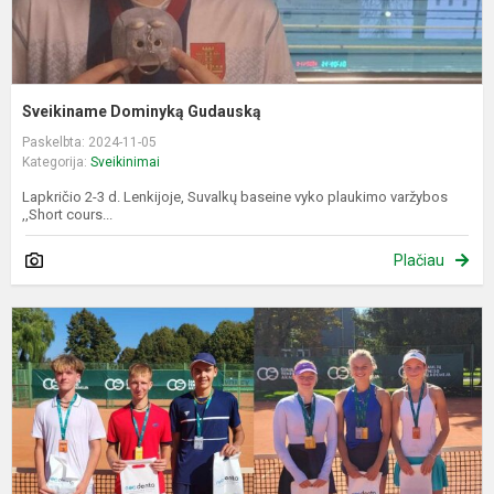
Sveikiname Dominyką Gudauską
Paskelbta: 2024-11-05
Kategorija:
Sveikinimai
Lapkričio 2-3 d. Lenkijoje, Suvalkų baseine vyko plaukimo varžybos
,,Short cours...
Plačiau
S
a
L
č
A
V