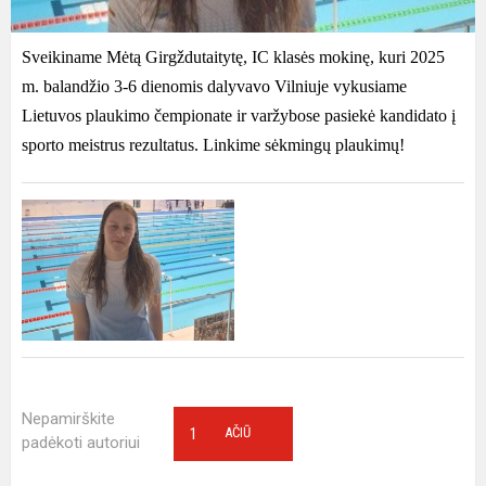
Sveikiname Mėtą Girgždutaitytę, IC klasės mokinę, kuri 2025
m. balandžio 3-6 dienomis dalyvavo Vilniuje vykusiame
Lietuvos plaukimo čempionate ir varžybose pasiekė kandidato į
sporto meistrus rezultatus. Linkime sėkmingų plaukimų!
Nepamirškite
1
AČIŪ
padėkoti autoriui