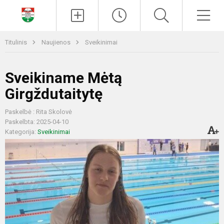
Paieška
Men
Titulinis
Naujienos
Sveikinimai
Sveikiname Mėtą
Girgždutaitytę
Paskelbė : Rita Skolovė
Paskelbta: 2025-04-10
Kategorija:
Sveikinimai