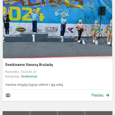
B
Sveikiname Vanesą Bružaitę
Paskelbta: 2024-05-20
Kategorija:
Sveikinimai
Vanesa mėgėjų lygoje užėmė I-ąją vietą.
Plačiau