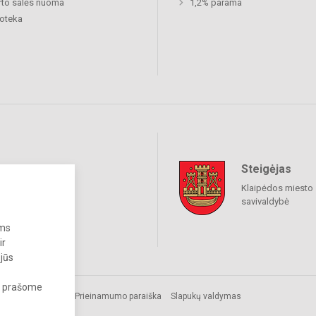
to salės nuoma
1,2% parama
ioteka
Steigėjas
raukime
Klaipėdos miesto
savivaldybė
ums
ir
 jūs
s, prašome
Prieinamumo paraiška
Slapukų valdymas