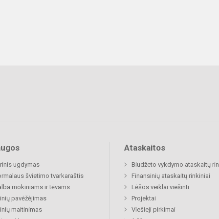
augos
Ataskaitos
rinis ugdymas
Biudžeto vykdymo ataskaitų rin
rmalaus švietimo tvarkaraštis
Finansinių ataskaitų rinkiniai
lba mokiniams ir tėvams
Lėšos veiklai viešinti
nių pavėžėjimas
Projektai
nių maitinimas
Viešieji pirkimai