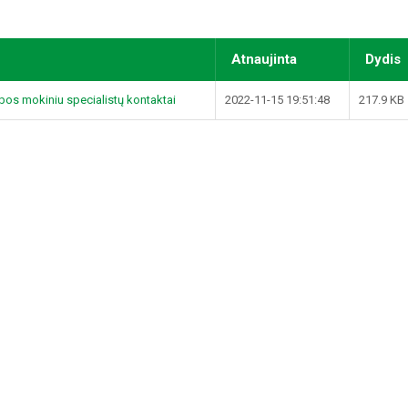
Atnaujinta
Dydis
bos mokiniu specialistų kontaktai
2022-11-15 19:51:48
217.9 KB