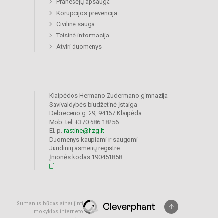
Pranešėjų apsauga
Korupcijos prevencija
Civilinė sauga
Teisinė informacija
Atviri duomenys
Klaipėdos Hermano Zudermano gimnazija
Savivaldybės biudžetinė įstaiga
Debreceno g. 29, 94167 Klaipėda
Mob. tel. +370 686 18256
El. p.
rastine@hzg.lt
Duomenys kaupiami ir saugomi
Juridinių asmenų registre
Įmonės kodas 190451858
Sumanus būdas atnaujinti
mokyklos interneto