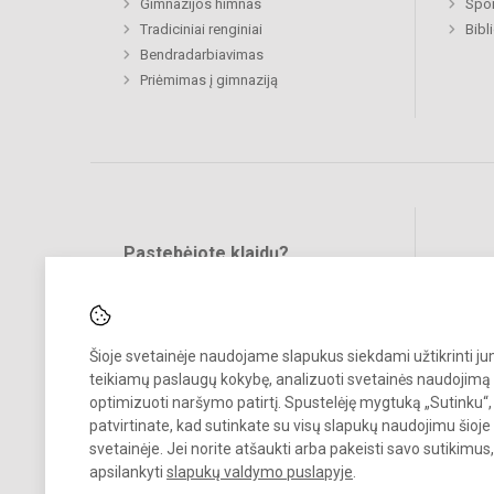
Gimnazijos himnas
Spor
Tradiciniai renginiai
Bibl
Bendradarbiavimas
Priėmimas į gimnaziją
Pastebėjote klaidų?
Bend
Turite pasiūlymų?
RAŠYKITE
Šioje svetainėje naudojame slapukus siekdami užtikrinti j
teikiamų paslaugų kokybę, analizuoti svetainės naudojimą 
optimizuoti naršymo patirtį. Spustelėję mygtuką „Sutinku“,
patvirtinate, kad sutinkate su visų slapukų naudojimu šioje
svetainėje. Jei norite atšaukti arba pakeisti savo sutikimu
© 2022. Klaipėdos Hermano Zudermano gimnazija. Visos teisės
apsilankyti
slapukų valdymo puslapyje
.
saugomos.