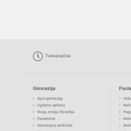
Tvarkaraščiai
Gimnazija
Pasl
Apie gimnaziją
Vidu
Ugdymo aplinka
Nefo
Vizija, misija, filosofija
Paga
Pasiekimai
Moki
Gimnazijos simboliai
Moki