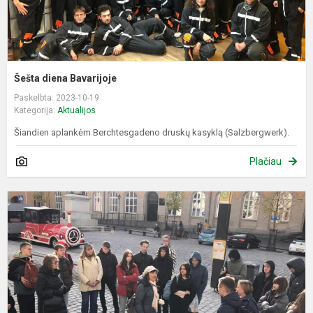
Šešta diena Bavarijoje
Paskelbta: 2023-10-19
Kategorija:
Aktualijos
Šiandien aplankėm Berchtesgadeno druskų kasyklą (Salzbergwerk).
Plačiau
P
d
B