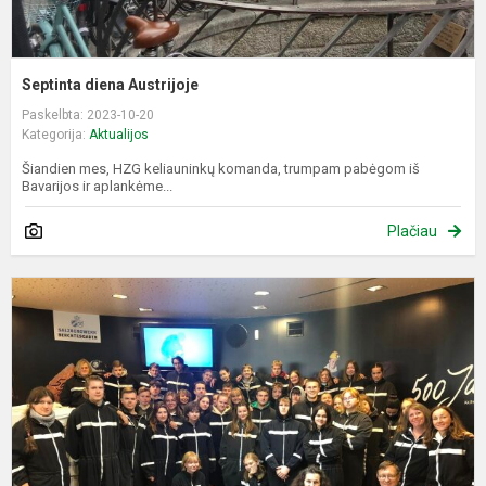
Septinta diena Austrijoje
Paskelbta: 2023-10-20
Kategorija:
Aktualijos
Šiandien mes, HZG keliauninkų komanda, trumpam pabėgom iš
Bavarijos ir aplankėme...
Plačiau
Š
d
B