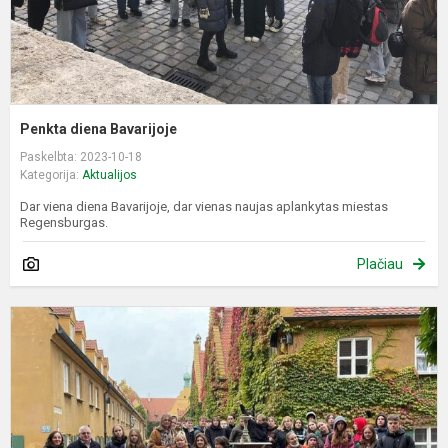
Penkta diena Bavarijoje
Paskelbta: 2023-10-18
Kategorija:
Aktualijos
Dar viena diena Bavarijoje, dar vienas naujas aplankytas miestas
Regensburgas.
Plačiau
K
d
B