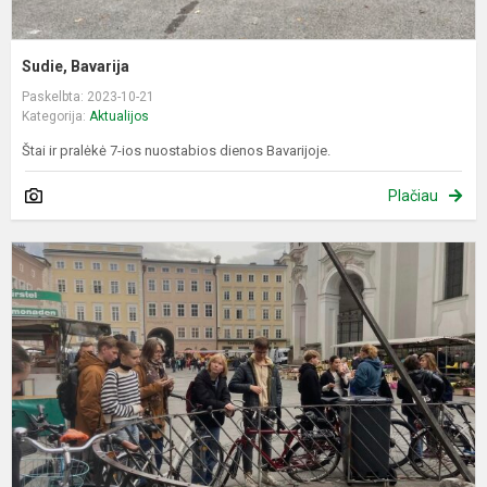
Sudie, Bavarija
Paskelbta: 2023-10-21
Kategorija:
Aktualijos
Štai ir pralėkė 7-ios nuostabios dienos Bavarijoje.
Plačiau
S
d
A