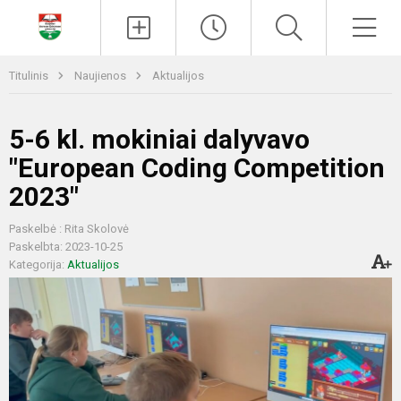
Paieška
Men
Titulinis
Naujienos
Aktualijos
5-6 kl. mokiniai dalyvavo
"European Coding Competition
2023"
Paskelbė : Rita Skolovė
Paskelbta: 2023-10-25
Kategorija:
Aktualijos