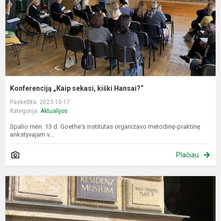
Konferenciją „Kaip sekasi, kiški Hansai?“
Paskelbta: 2023-10-17
Kategorija:
Aktualijos
Spalio mėn. 13 d. Goethe‘s institutas organizavo metodinę-praktinę
ankstyvajam v...
Plačiau
T
d
B