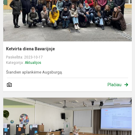
Ketvirta diena Bavarijoje
Paskelbta: 2023-10-17
Kategorija:
Aktualijos
Šiandien aplankėme Augsburgą.
Plačiau
K
„
s
k
H