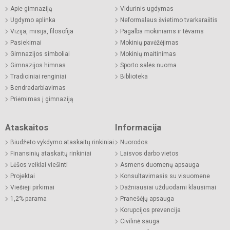
Apie gimnaziją
Vidurinis ugdymas
Ugdymo aplinka
Neformalaus švietimo tvarkaraštis
Vizija, misija, filosofija
Pagalba mokiniams ir tėvams
Pasiekimai
Mokinių pavėžėjimas
Gimnazijos simboliai
Mokinių maitinimas
Gimnazijos himnas
Sporto salės nuoma
Tradiciniai renginiai
Biblioteka
Bendradarbiavimas
Priėmimas į gimnaziją
Ataskaitos
Informacija
Biudžeto vykdymo ataskaitų rinkiniai
Nuorodos
Finansinių ataskaitų rinkiniai
Laisvos darbo vietos
Lėšos veiklai viešinti
Asmens duomenų apsauga
Projektai
Konsultavimasis su visuomene
Viešieji pirkimai
Dažniausiai užduodami klausimai
1,2% parama
Pranešėjų apsauga
Korupcijos prevencija
Civilinė sauga