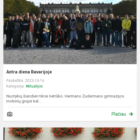
Antra diena Bavarijoje
Paskelbta: 2023-10-16
Kategorija:
Aktualijos
Nuotykių šiandien tikrai netrūko. Hermano Zudermano gimnazijos
mokinių grupė kel...
Plačiau
P
d