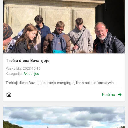
Trečia diena Bavarijoje
Paskelbta: 2023-10-16
Kategorija:
Aktualijos
Trečioji diena Bavarijoje praėjo energingai, linksmai ir informatyviai.
Plačiau
A
d
B