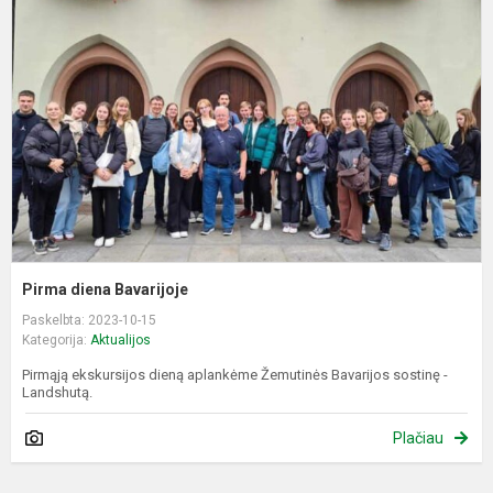
B
Pirma diena Bavarijoje
Paskelbta: 2023-10-15
Kategorija:
Aktualijos
Pirmąją ekskursijos dieną aplankėme Žemutinės Bavarijos sostinę -
Landshutą.
Plačiau