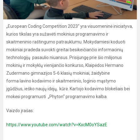
„European Coding Competition 2023“ yra visuomeninė iniciatyva,
kurios tikslas yra sužavėti mokinius programavimo ir
skaitmeninio raštingumo patrauklumu. Mokydamiesi koduoti
mokiniai pradeda suvokti greitai besikeičiančio informacinių
technologijų pasaulio niuansus. Prisijungę prie šio milijonus
mokinių ir mokyklų vienijančio konkurso, Klaipėdos Hermano
Zudermano gimnazijos 5-6 klasių mokiniai, žaidybine
forma lavino kodavimo ir skaitmeninio, loginio mąstymo
įgūdžius, ieško naujų idėjų, kūrė. Kartojo kodavimo blokeliais bei
mokėsi programuoti „Phyton“ programavimo kalba.
Vaizdo įrašas:
https://www.youtube.com/watch?v=KxcM0oYSazE