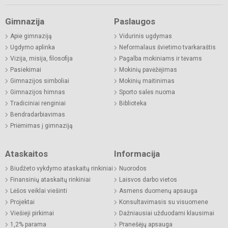
Gimnazija
Paslaugos
Apie gimnaziją
Vidurinis ugdymas
Ugdymo aplinka
Neformalaus švietimo tvarkaraštis
Vizija, misija, filosofija
Pagalba mokiniams ir tėvams
Pasiekimai
Mokinių pavėžėjimas
Gimnazijos simboliai
Mokinių maitinimas
Gimnazijos himnas
Sporto salės nuoma
Tradiciniai renginiai
Biblioteka
Bendradarbiavimas
Priėmimas į gimnaziją
Ataskaitos
Informacija
Biudžeto vykdymo ataskaitų rinkiniai
Nuorodos
Finansinių ataskaitų rinkiniai
Laisvos darbo vietos
Lėšos veiklai viešinti
Asmens duomenų apsauga
Projektai
Konsultavimasis su visuomene
Viešieji pirkimai
Dažniausiai užduodami klausimai
1,2% parama
Pranešėjų apsauga