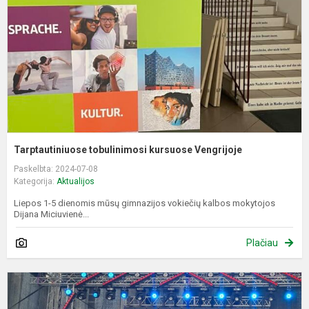
Tarptautiniuose tobulinimosi kursuose Vengrijoje
Paskelbta: 2024-07-08
Kategorija:
Aktualijos
Liepos 1-5 dienomis mūsų gimnazijos vokiečių kalbos mokytojos
Dijana Miciuvienė...
Plačiau
L
d