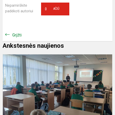
Nepamirškite
0
AČIŪ
padėkoti autoriui
Grįžti
Ankstesnės naujienos
S
e
p