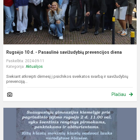
p
d
Rugsėjo 10 d. - Pasaulinė savižudybių prevencijos diena
Paskelbta: 2024-09-11
Kategorija:
Aktualijos
Siekiant atkreipti dėmesį į psichikos sveikatos svarbą ir savižudybių
prevenciją...
Plačiau
M
ir
ž
š