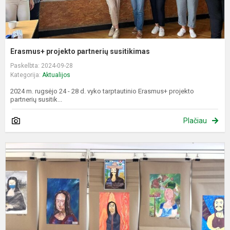
Erasmus+ projekto partnerių susitikimas
Paskelbta: 2024-09-28
Kategorija:
Aktualijos
2024 m. rugsėjo 24 - 28 d. vyko tarptautinio Erasmus+ projekto
partnerių susitik...
Plačiau
P
„
L
l