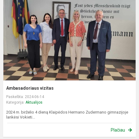
v
Ambasadoriaus vizitas
Paskelbta: 2024-06-14
Kategorija:
Aktualijos
2024 m. birželio 4 dieną Klaipėdos Hermano Zudermano gimnazijoje
lankėsi Vokieti...
Plačiau