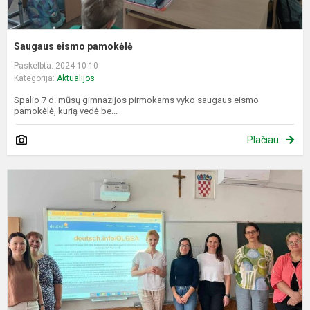
Saugaus eismo pamokėlė
Paskelbta: 2024-10-10
Kategorija:
Aktualijos
Spalio 7 d. mūsų gimnazijos pirmokams vyko saugaus eismo
pamokėlė, kurią vedė be...
Plačiau
E
p
p
s