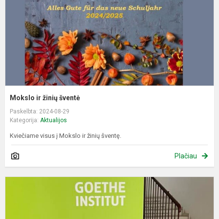
Mokslo ir žinių šventė
Paskelbta: 2024-08-29
Kategorija:
Aktualijos
Kviečiame visus į Mokslo ir žinių šventę.
Plačiau
T
t
k
V