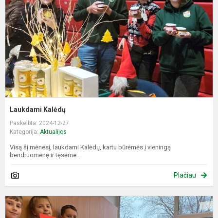
Laukdami Kalėdų
Paskelbta: 2024-12-27
Kategorija:
Aktualijos
Visą šį mėnesį, laukdami Kalėdų, kartu būrėmės į vieningą
bendruomenę ir tęsėme...
Plačiau
K
a