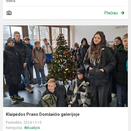
diena.
Plačiau
K
P
D
g
Klaipėdos Prano Domšaičio galerijoje
Paskelbta: 2024-12-10
Kategorija:
Aktualijos