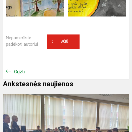
Nepamirškite
2
AČIŪ
padėkoti autoriui
Grįžti
Ankstesnės naujienos
A
n
g
n
p