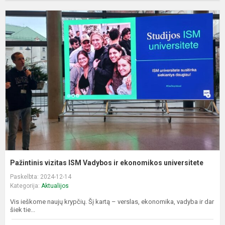
P
v
I
V
ir
e
u
Pažintinis vizitas ISM Vadybos ir ekonomikos universitete
Paskelbta: 2024-12-14
Kategorija:
Aktualijos
Vis ieškome naujų krypčių. Šį kartą – verslas, ekonomika, vadyba ir dar
šiek tie...