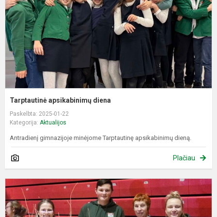
Tarptautinė apsikabinimų diena
Paskelbta: 2025-01-22
Kategorija:
Aktualijos
Antradienį gimnazijoje minėjome Tarptautinę apsikabinimų dieną.
Plačiau
L
K