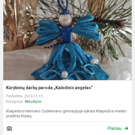
d
p
„
a
Kūrybinių darbų paroda „Kalėdinis angelas“
Paskelbta: 2024-12-15
Kategorija:
Aktualijos
Klaipėdos Hermano Zudermano gimnazijoje vyksta Klaipėdos miesto
pradinių klasių...
Plačiau