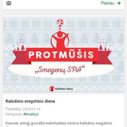
Plačiau
K
m
d
Kalėdinio megztinio diena
Paskelbta: 2024-12-14
Kategorija:
Aktualijos
Kasmet, antrąjį gruodžio ketvirtadienį minima Kalėdinio megztinio