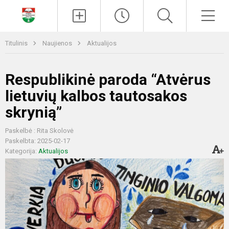
Paieška
Men
Titulinis
Naujienos
Aktualijos
Respublikinė paroda “Atvėrus
lietuvių kalbos tautosakos
skrynią”
Paskelbė : Rita Skolovė
Paskelbta: 2025-02-17
Kategorija:
Aktualijos