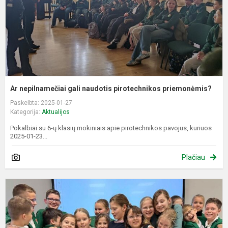
p
Ar nepilnamečiai gali naudotis pirotechnikos priemonėmis?
Paskelbta: 2025-01-27
Kategorija:
Aktualijos
Pokalbiai su 6-ų klasių mokiniais apie pirotechnikos pavojus, kuriuos
2025-01-23...
Plačiau
T
a
d