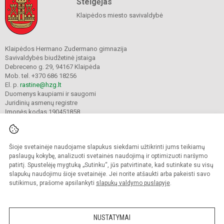
Steigėjas
Klaipėdos miesto savivaldybė
Klaipėdos Hermano Zudermano gimnazija
Savivaldybės biudžetinė įstaiga
Debreceno g. 29, 94167 Klaipėda
Mob. tel. +370 686 18256
El. p.
rastine@hzg.lt
Duomenys kaupiami ir saugomi
Juridinių asmenų registre
Įmonės kodas 190451858
Šioje svetainėje naudojame slapukus siekdami užtikrinti jums teikiamų
© 2022. Klaipėdos Hermano Zudermano gimnazija. Visos teisės saugomos.
Kopijuoti turinį be raštiško gimnazijos sutikimo griežtai draudžiama.
paslaugų kokybę, analizuoti svetainės naudojimą ir optimizuoti naršymo
patirtį. Spustelėję mygtuką „Sutinku“, jūs patvirtinate, kad sutinkate su visų
Prieinamumo paraiška
Slapukų valdymas
slapukų naudojimu šioje svetainėje. Jei norite atšaukti arba pakeisti savo
sutikimus, prašome apsilankyti
slapukų valdymo puslapyje
.
Sumanus būdas atnaujinti
mokyklos interneto
svetainę
NUSTATYMAI