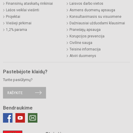
Finansinių ataskaitų rinkiniai
Laisvos darbo vietos
Lėšos veiklai viešinti
Asmens duomenų apsauga
Projektai
Konsultavimasis su visuomene
Viešieji pirkimai
Dažniausiai užduodami klausimai
1,2% parama
Pranešėjų apsauga
Korupcijos prevencija
Civilinė sauga
Teisinė informacija
Atviri duomenys
Pastebėjote klaidų?
Turite pasiūlymų?
RAŠYKITE
Bendraukime