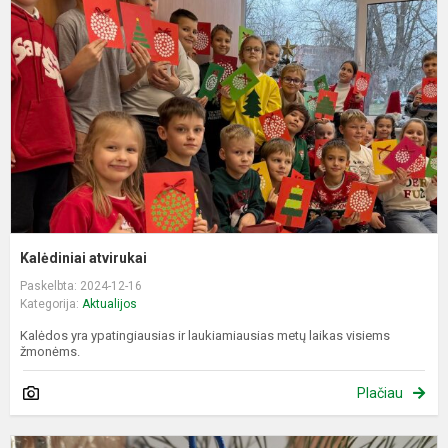
Kalėdiniai atvirukai
Paskelbta: 2024-12-16
Kategorija:
Aktualijos
Kalėdos yra ypatingiausias ir laukiamiausias metų laikas visiems
žmonėms.
Plačiau
K