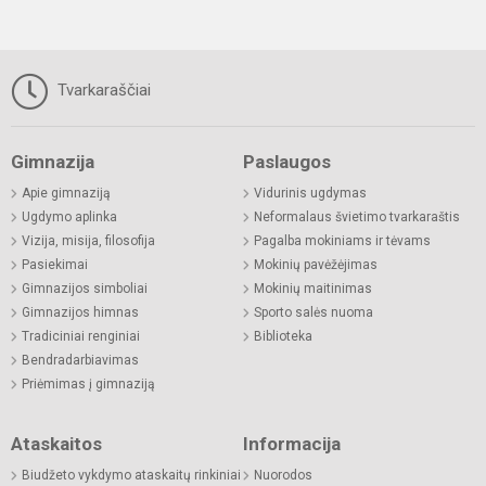
Tvarkaraščiai
Gimnazija
Paslaugos
Apie gimnaziją
Vidurinis ugdymas
Ugdymo aplinka
Neformalaus švietimo tvarkaraštis
Vizija, misija, filosofija
Pagalba mokiniams ir tėvams
Pasiekimai
Mokinių pavėžėjimas
Gimnazijos simboliai
Mokinių maitinimas
Gimnazijos himnas
Sporto salės nuoma
Tradiciniai renginiai
Biblioteka
Bendradarbiavimas
Priėmimas į gimnaziją
Ataskaitos
Informacija
Biudžeto vykdymo ataskaitų rinkiniai
Nuorodos