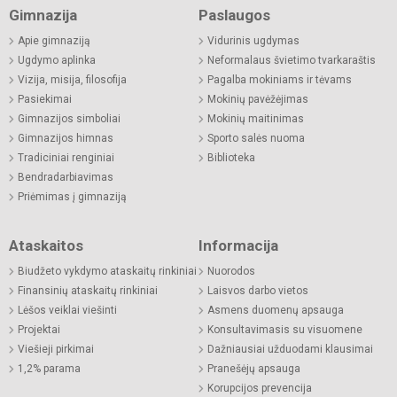
Gimnazija
Paslaugos
Apie gimnaziją
Vidurinis ugdymas
Ugdymo aplinka
Neformalaus švietimo tvarkaraštis
Vizija, misija, filosofija
Pagalba mokiniams ir tėvams
Pasiekimai
Mokinių pavėžėjimas
Gimnazijos simboliai
Mokinių maitinimas
Gimnazijos himnas
Sporto salės nuoma
Tradiciniai renginiai
Biblioteka
Bendradarbiavimas
Priėmimas į gimnaziją
Ataskaitos
Informacija
Biudžeto vykdymo ataskaitų rinkiniai
Nuorodos
Finansinių ataskaitų rinkiniai
Laisvos darbo vietos
Lėšos veiklai viešinti
Asmens duomenų apsauga
Projektai
Konsultavimasis su visuomene
Viešieji pirkimai
Dažniausiai užduodami klausimai
1,2% parama
Pranešėjų apsauga
Korupcijos prevencija