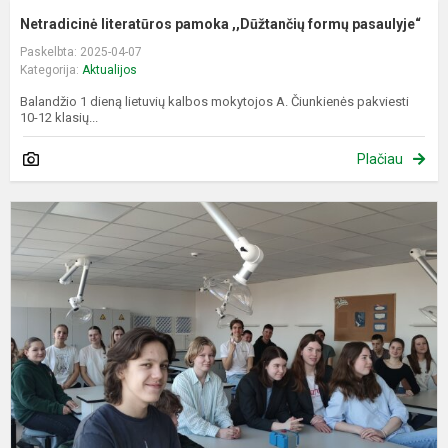
Netradicinė literatūros pamoka ,,Dūžtančių formų pasaulyje“
Paskelbta: 2025-04-07
Kategorija:
Aktualijos
Balandžio 1 dieną lietuvių kalbos mokytojos A. Čiunkienės pakviesti
10-12 klasių...
Plačiau
I
p
į
p