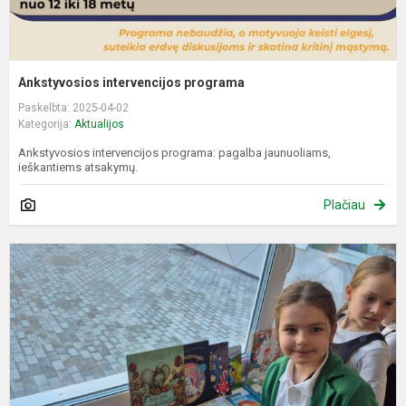
Ankstyvosios intervencijos programa
Paskelbta: 2025-04-02
Kategorija:
Aktualijos
Ankstyvosios intervencijos programa: pagalba jaunuoliams,
ieškantiems atsakymų.
Plačiau
M
,
p