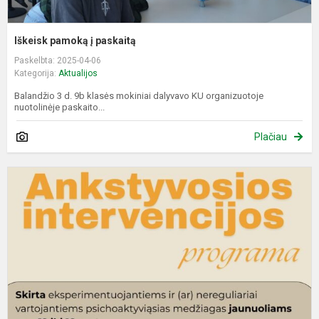
Iškeisk pamoką į paskaitą
Paskelbta: 2025-04-06
Kategorija:
Aktualijos
Balandžio 3 d. 9b klasės mokiniai dalyvavo KU organizuotoje
nuotolinėje paskaito...
Plačiau
A
i
p