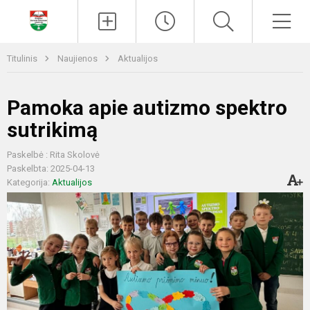
Paieška
Men
Titulinis
Naujienos
Aktualijos
Pamoka apie autizmo spektro
sutrikimą
Paskelbė : Rita Skolovė
Paskelbta: 2025-04-13
Kategorija:
Aktualijos