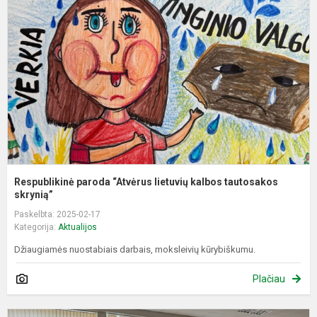
“
l
k
t
sk
Respublikinė paroda “Atvėrus lietuvių kalbos tautosakos
skrynią”
Paskelbta: 2025-02-17
Kategorija:
Aktualijos
Džiaugiamės nuostabiais darbais, moksleivių kūrybiškumu.
Plačiau
A