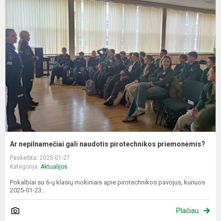
n
g
n
p
p
Ar nepilnamečiai gali naudotis pirotechnikos priemonėmis?
Paskelbta: 2025-01-27
Kategorija:
Aktualijos
Pokalbiai su 6-ų klasių mokiniais apie pirotechnikos pavojus, kuriuos
2025-01-23...
Plačiau