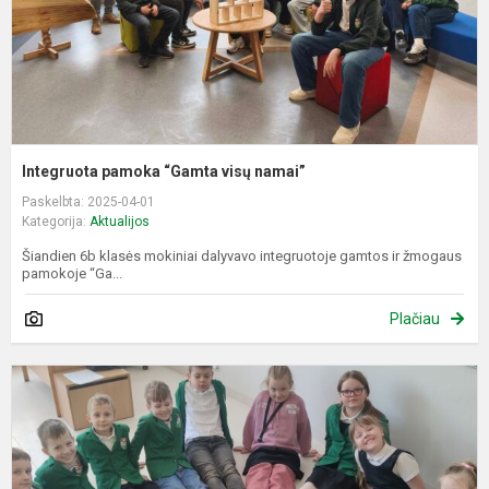
Integruota pamoka “Gamta visų namai”
Paskelbta: 2025-04-01
Kategorija:
Aktualijos
Šiandien 6b klasės mokiniai dalyvavo integruotoje gamtos ir žmogaus
pamokoje “Ga...
Plačiau
T
D
s
d