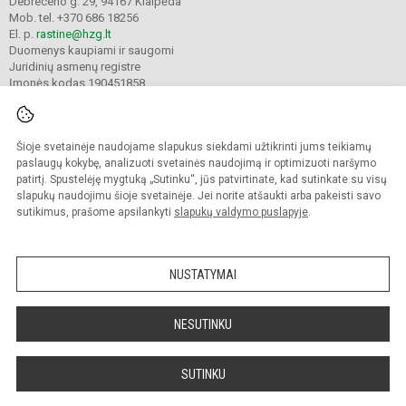
Debreceno g. 29, 94167 Klaipėda
Mob. tel. +370 686 18256
El. p.
rastine@hzg.lt
Duomenys kaupiami ir saugomi
Juridinių asmenų registre
Įmonės kodas 190451858
Šioje svetainėje naudojame slapukus siekdami užtikrinti jums teikiamų
© 2022. Klaipėdos Hermano Zudermano gimnazija. Visos teisės saugomos.
Kopijuoti turinį be raštiško gimnazijos sutikimo griežtai draudžiama.
paslaugų kokybę, analizuoti svetainės naudojimą ir optimizuoti naršymo
patirtį. Spustelėję mygtuką „Sutinku“, jūs patvirtinate, kad sutinkate su visų
Prieinamumo paraiška
Slapukų valdymas
slapukų naudojimu šioje svetainėje. Jei norite atšaukti arba pakeisti savo
sutikimus, prašome apsilankyti
slapukų valdymo puslapyje
.
Sumanus būdas atnaujinti
mokyklos interneto
svetainę
NUSTATYMAI
NESUTINKU
SUTINKU