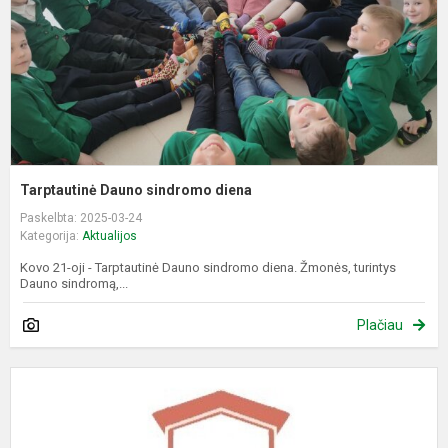
Tarptautinė Dauno sindromo diena
Paskelbta: 2025-03-24
Kategorija:
Aktualijos
Kovo 21-oji - Tarptautinė Dauno sindromo diena. Žmonės, turintys
Dauno sindromą,...
Plačiau
P