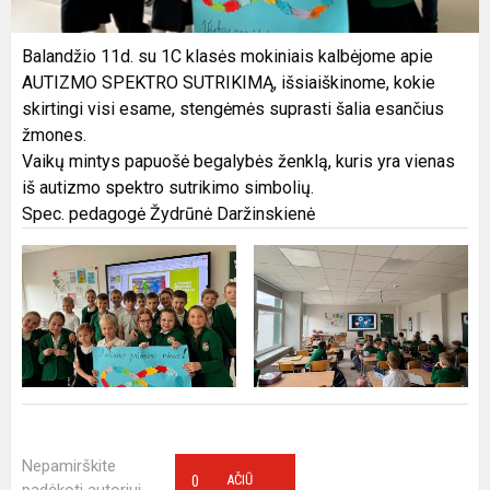
Balandžio 11d. su 1C klasės mokiniais kalbėjome apie
AUTIZMO SPEKTRO SUTRIKIMĄ, išsiaiškinome, kokie
skirtingi visi esame, stengėmės suprasti šalia esančius
žmones.
Vaikų mintys papuošė begalybės ženklą, kuris yra vienas
iš autizmo spektro sutrikimo simbolių.
Spec. pedagogė Žydrūnė Daržinskienė
Nepamirškite
0
AČIŪ