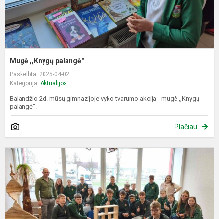
Mugė ,,Knygų palangė"
Paskelbta: 2025-04-02
Kategorija:
Aktualijos
Balandžio 2d. mūsų gimnazijoje vyko tvarumo akcija - mugė ,,Knygų
palangė".
Plačiau
I
p
“
v
n