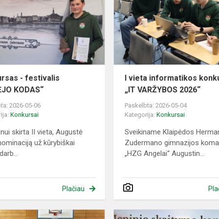
festivalis
„KŪRĖJO
KODAS“
rsas - festivalis
I vieta informatikos kon
ĖJO KODAS“
„IT VARŽYBOS 2026“
ta: 2026-05-06
Paskelbta: 2026-05-04
ija:
Konkursai
Kategorija:
Konkursai
onui skirta II vieta, Augustė
Sveikiname Klaipėdos Herma
nominaciją už kūrybiškai
Zudermano gimnazijos kom
darb...
„HZG Angelai“ Augustin...
Plačiau
Pla
Dar