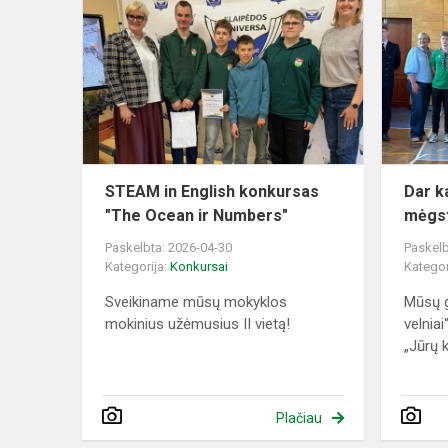
in
English
konkursas
"The
Ocean
ir
Numbers"
STEAM in English konkursas
Dar k
"The Ocean ir Numbers"
mėgst
Paskelbta: 2026-04-30
Paskelb
Kategorija:
Konkursai
Kategor
Sveikiname mūsų mokyklos
Mūsų 
mokinius užėmusius II vietą!
velnia
„Jūrų k
Plačiau