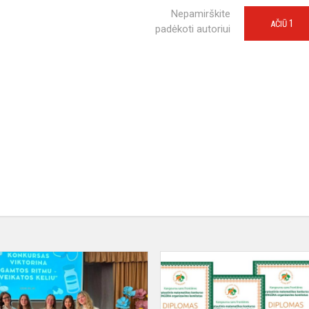
Nepamirškite
1
AČIŪ
padėkoti autoriui
Konkursas
-
viktorina
"Gamtos