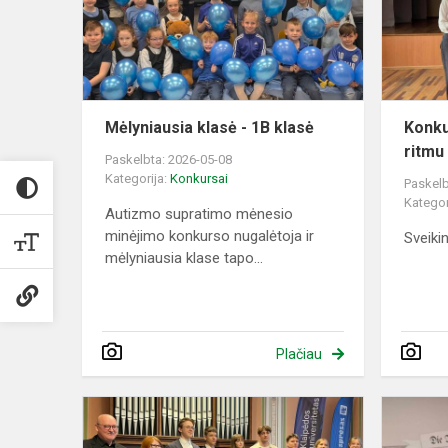
klasė
Mėlyniausia klasė - 1B klasė
Konku
ritmu 
Paskelbta: 2026-05-08
Kategorija:
Konkursai
Paskelb
Kategor
Autizmo supratimo mėnesio
minėjimo konkurso nugalėtoja ir
Sveiki
mėlyniausia klase tapo...
Plačiau
Dainuojamo
poezijos