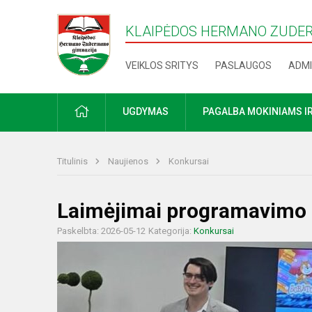
KLAIPĖDOS HERMANO ZUDE
VEIKLOS SRITYS
PASLAUGOS
ADMI
PRADŽIA
UGDYMAS
PAGALBA MOKINIAMS I
Titulinis
Naujienos
Konkursai
Laimėjimai programavimo 
Paskelbta: 2026-05-12
Kategorija:
Konkursai