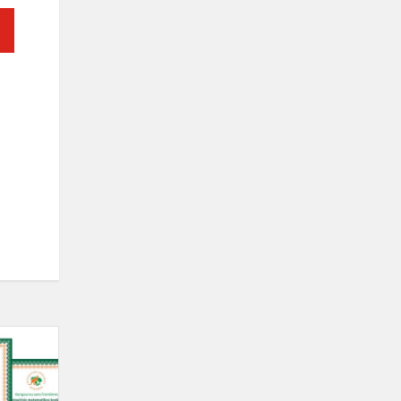
Tarptautinio
matematikos
konkurso
„Kengūra