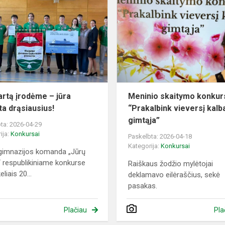
kartą
įrodėme
–
jūra
mėgsta
drąsiausius!
artą įrodėme – jūra
Meninio skaitymo konkur
a drąsiausius!
“Prakalbink vieversį kalb
gimtąja”
ta: 2026-04-29
ija:
Konkursai
Paskelbta: 2026-04-18
Kategorija:
Konkursai
gimnazijos komanda „Jūrų
i“ respublikiniame konkurse
Raiškaus žodžio mylėtojai
eliais 20...
deklamavo eilėraščius, sekė
pasakas.
Plačiau
Pla