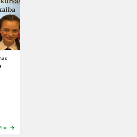
skaitymo
konkursas
“Prakalbink
vieversį
kalba
gimtą...
sas
a
čiau