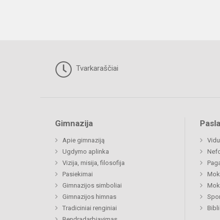
Tvarkaraščiai
Gimnazija
Pasl
Apie gimnaziją
Vidu
Ugdymo aplinka
Nefo
Vizija, misija, filosofija
Paga
Pasiekimai
Moki
Gimnazijos simboliai
Moki
Gimnazijos himnas
Spor
Tradiciniai renginiai
Bibl
Bendradarbiavimas