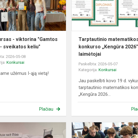
ritmu
-
sveikatos
keliu"
rsas - viktorina "Gamtos
Tarptautinio matematiko
- sveikatos keliu"
konkurso „Kengūra 2026
laimėtojai
ta: 2026-05-08
ija:
Konkursai
Paskelbta: 2026-05-07
Kategorija:
Konkursai
name užėmus I-ąją vietą!
Jau paskelbti kovo 19 d. vyku
tarptautinio matematikos ko
„Kengūra 2026...
Plačiau
Pla
sios
Konkursas
-