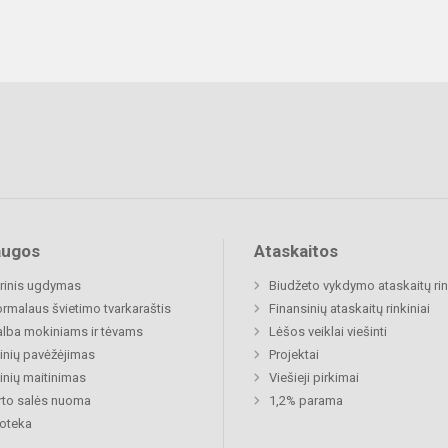
augos
Ataskaitos
rinis ugdymas
Biudžeto vykdymo ataskaitų rin
rmalaus švietimo tvarkaraštis
Finansinių ataskaitų rinkiniai
lba mokiniams ir tėvams
Lėšos veiklai viešinti
nių pavėžėjimas
Projektai
nių maitinimas
Viešieji pirkimai
to salės nuoma
1,2% parama
ioteka