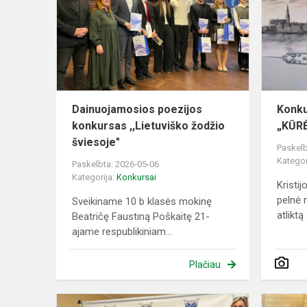
konkursas
,,Lietuviško
žodžio
švies...
Dainuojamosios poezijos
Konku
konkursas ,,Lietuviško žodžio
„KŪR
šviesoje"
Paskelb
Kategor
Paskelbta: 2026-05-06
Kategorija:
Konkursai
Kristij
pelnė 
Sveikiname 10 b klasės mokinę
atliktą 
Beatričę Faustiną Poškaitę 21-
ajame respublikiniam...
Plačiau
STEAM