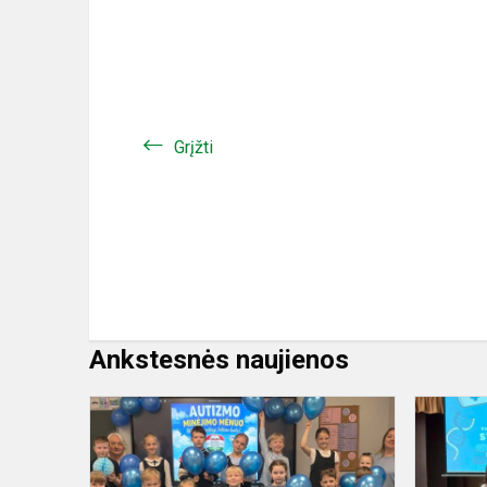
Grįžti
Ankstesnės naujienos
Mėlyniausia
klasė
-
1B