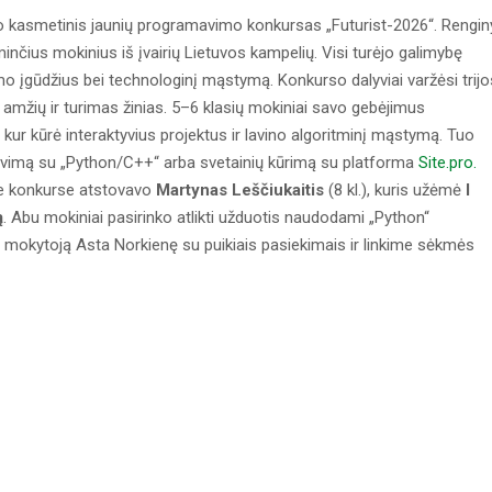
ko kasmetinis jaunių programavimo konkursas „Futurist-2026“. Rengin
čius mokinius iš įvairių Lietuvos kampelių. Visi turėjo galimybę
įgūdžius bei technologinį mąstymą. Konkurso dalyviai varžėsi trij
ų amžių ir turimas žinias. 5–6 klasių mokiniai savo gebėjimus
ur kūrė interaktyvius projektus ir lavino algoritminį mąstymą. Tuo
mavimą su „Python/C++“ arba svetainių kūrimą su platforma
Site.pro.
e konkurse atstovavo
Martynas Leščiukaitis
(8 kl.), kuris užėmė
I
ą
. Abu mokiniai pasirinko atlikti užduotis naudodami „Python“
 mokytoją Asta Norkienę su puikiais pasiekimais ir linkime sėkmės