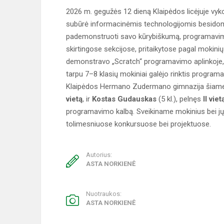
2026 m. gegužės 12 dieną Klaipėdos licėjuje vy
subūrė informacinėmis technologijomis besidomin
pademonstruoti savo kūrybiškumą, programavimo 
skirtingose sekcijose, pritaikytose pagal mokini
demonstravo „Scratch“ programavimo aplinkoje, k
tarpu 7–8 klasių mokiniai galėjo rinktis progra
Klaipėdos Hermano Zudermano gimnazija šiam
vietą
, ir
Kostas Gudauskas
(5 kl.), pelnęs
II viet
programavimo kalbą. Sveikiname mokinius bei jų
tolimesniuose konkursuose bei projektuose.
Autorius:
ASTA NORKIENĖ
Nuotraukos:
ASTA NORKIENĖ