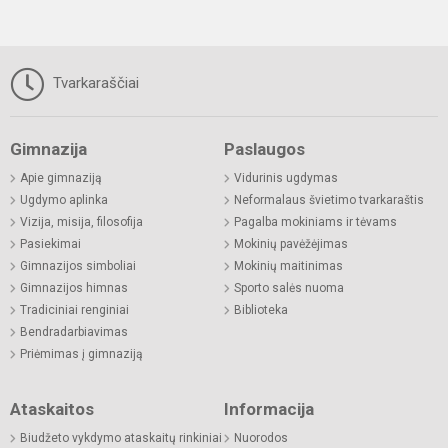
Tvarkaraščiai
Gimnazija
Paslaugos
Apie gimnaziją
Vidurinis ugdymas
Ugdymo aplinka
Neformalaus švietimo tvarkaraštis
Vizija, misija, filosofija
Pagalba mokiniams ir tėvams
Pasiekimai
Mokinių pavėžėjimas
Gimnazijos simboliai
Mokinių maitinimas
Gimnazijos himnas
Sporto salės nuoma
Tradiciniai renginiai
Biblioteka
Bendradarbiavimas
Priėmimas į gimnaziją
Ataskaitos
Informacija
Biudžeto vykdymo ataskaitų rinkiniai
Nuorodos