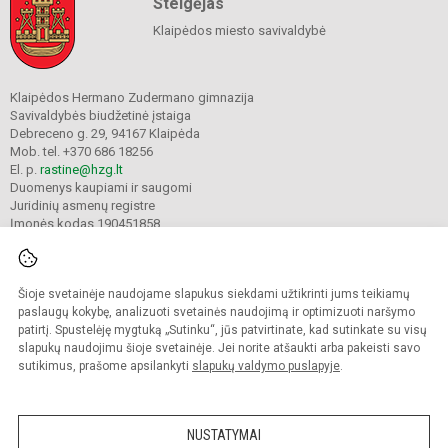
Steigėjas
Klaipėdos miesto savivaldybė
Klaipėdos Hermano Zudermano gimnazija
Savivaldybės biudžetinė įstaiga
Debreceno g. 29, 94167 Klaipėda
Mob. tel. +370 686 18256
El. p.
rastine@hzg.lt
Duomenys kaupiami ir saugomi
Juridinių asmenų registre
Įmonės kodas 190451858
Šioje svetainėje naudojame slapukus siekdami užtikrinti jums teikiamų
© 2022. Klaipėdos Hermano Zudermano gimnazija. Visos teisės saugomos.
Kopijuoti turinį be raštiško gimnazijos sutikimo griežtai draudžiama.
paslaugų kokybę, analizuoti svetainės naudojimą ir optimizuoti naršymo
patirtį. Spustelėję mygtuką „Sutinku“, jūs patvirtinate, kad sutinkate su visų
Prieinamumo paraiška
Slapukų valdymas
slapukų naudojimu šioje svetainėje. Jei norite atšaukti arba pakeisti savo
sutikimus, prašome apsilankyti
slapukų valdymo puslapyje
.
Sumanus būdas atnaujinti
mokyklos interneto
svetainę
NUSTATYMAI