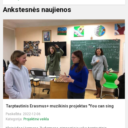
Ankstesnės naujienos
T
E
m
p
"
c
s
Tarptautinis Erasmus+ muzikinis projektas "You can sing
Paskelbta: 2022-12-06
Kategorija:
Projektinė veikla