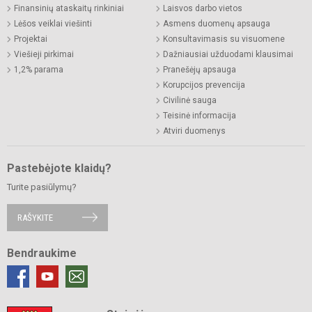
Finansinių ataskaitų rinkiniai
Laisvos darbo vietos
Lėšos veiklai viešinti
Asmens duomenų apsauga
Projektai
Konsultavimasis su visuomene
Viešieji pirkimai
Dažniausiai užduodami klausimai
1,2% parama
Pranešėjų apsauga
Korupcijos prevencija
Civilinė sauga
Teisinė informacija
Atviri duomenys
Pastebėjote klaidų?
Turite pasiūlymų?
RAŠYKITE
Bendraukime