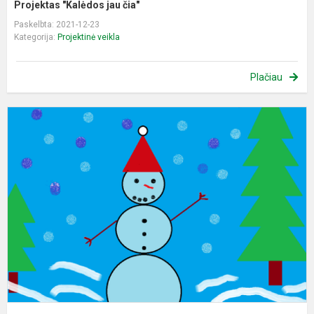
Projektas "Kalėdos jau čia"
Paskelbta: 2021-12-23
Kategorija:
Projektinė veikla
Plačiau
K
J
Č