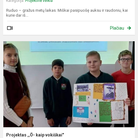
Kategorija:
Projektinė veikla
Ruduo – gražus metų laikas. Miškai pasipuošę auksu ir raudoniu, kai
kurie dar iš...
Plačiau
P
,
k
v
Projektas ,,Ö- kaip vokiškai"