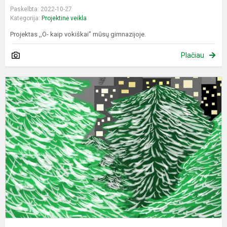
Paskelbta: 2022-10-27
Kategorija:
Projektinė veikla
Projektas ,,Ö- kaip vokiškai" mūsų gimnazijoje.
Plačiau
P
"
j
č