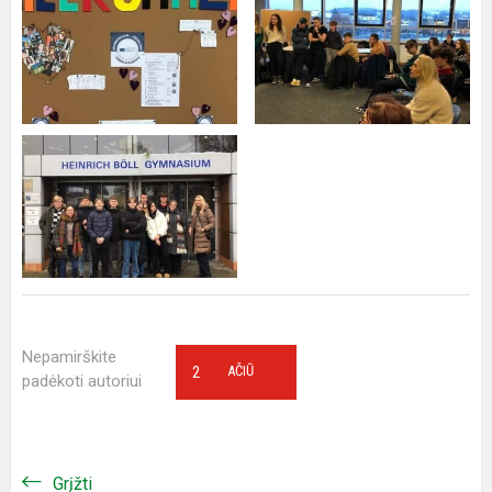
Nepamirškite
2
AČIŪ
padėkoti autoriui
Grįžti