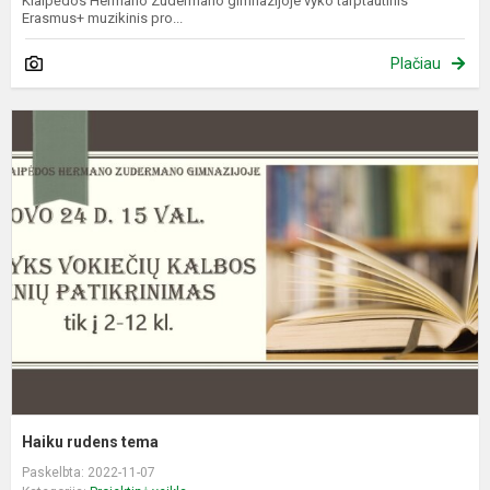
Klaipėdos Hermano Zudermano gimnazijoje vyko tarptautinis
Erasmus+ muzikinis pro...
Plačiau
H
r
t
Haiku rudens tema
Paskelbta: 2022-11-07