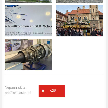
Nepamirškite
0
AČIŪ
padėkoti autoriui