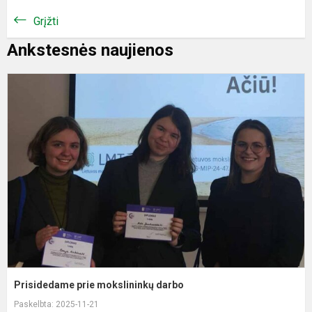
Grįžti
Ankstesnės naujienos
P
p
m
d
Prisidedame prie mokslininkų darbo
Paskelbta: 2025-11-21