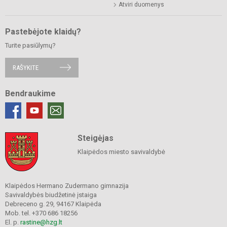
Atviri duomenys
Pastebėjote klaidų?
Turite pasiūlymų?
RAŠYKITE
Bendraukime
Steigėjas
Klaipėdos miesto savivaldybė
Klaipėdos Hermano Zudermano gimnazija
Savivaldybės biudžetinė įstaiga
Debreceno g. 29, 94167 Klaipėda
Mob. tel. +370 686 18256
El. p.
rastine@hzg.lt