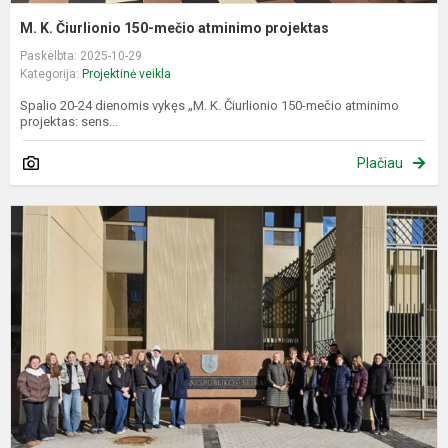
M. K. Čiurlionio 150-mečio atminimo projektas
Paskelbta: 2025-10-29
Kategorija:
Projektinė veikla
Spalio 20-24 dienomis vykęs „M. K. Čiurlionio 150-mečio atminimo
projektas: sens...
Plačiau
I
į
L
S
ir
V
p
c