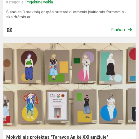
Kategorija:
Projektinė veikla
Šiandien 3 mokinių grupės pristatė duomenis įvairiomis formomis -
skaidrėmis ar...
Plačiau
M
p
"
A
X
a
Mokyklinis projektas "Taravos Anikė XXI amžiuje"