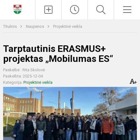
Paieška
Men
Titulinis
Naujienos
Projektinė veikla
Tarptautinis ERASMUS+
projektas „Mobilumas ES“
Paskelbė : Rita Skolovė
Paskelbta: 2025-12-04
Kategorija:
Projektinė veikla