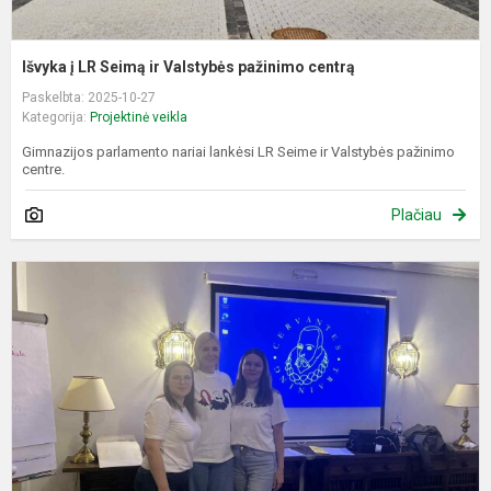
Išvyka į LR Seimą ir Valstybės pažinimo centrą
Paskelbta: 2025-10-27
Kategorija:
Projektinė veikla
Gimnazijos parlamento nariai lankėsi LR Seime ir Valstybės pažinimo
centre.
Plačiau
G
d
m
I