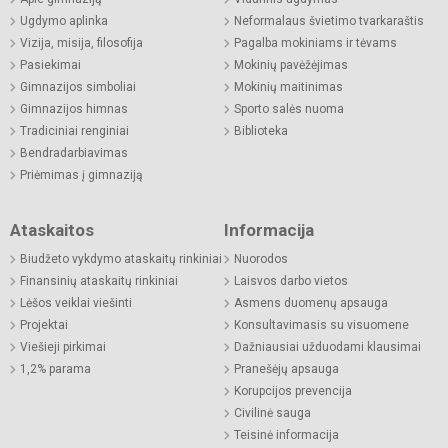
Ugdymo aplinka
Neformalaus švietimo tvarkaraštis
Vizija, misija, filosofija
Pagalba mokiniams ir tėvams
Pasiekimai
Mokinių pavėžėjimas
Gimnazijos simboliai
Mokinių maitinimas
Gimnazijos himnas
Sporto salės nuoma
Tradiciniai renginiai
Biblioteka
Bendradarbiavimas
Priėmimas į gimnaziją
Ataskaitos
Informacija
Biudžeto vykdymo ataskaitų rinkiniai
Nuorodos
Finansinių ataskaitų rinkiniai
Laisvos darbo vietos
Lėšos veiklai viešinti
Asmens duomenų apsauga
Projektai
Konsultavimasis su visuomene
Viešieji pirkimai
Dažniausiai užduodami klausimai
1,2% parama
Pranešėjų apsauga
Korupcijos prevencija
Civilinė sauga
Teisinė informacija