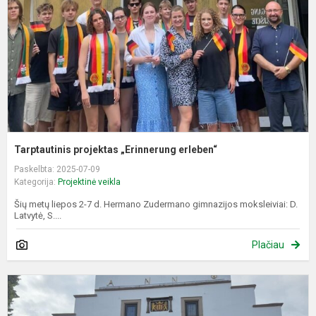
Tarptautinis projektas „Erinnerung erleben“
Paskelbta: 2025-07-09
Kategorija:
Projektinė veikla
Šių metų liepos 2-7 d. Hermano Zudermano gimnazijos moksleiviai: D.
Latvytė, S....
Plačiau
“
b
t