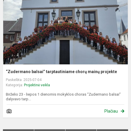
c
m
p
“Zudermano balsai” tarptautiniame chorų mainų projekte
Paskelbta: 2025-07-04
Kategorija:
Projektinė veikla
Birželio 23 - liepos 1 dienomis mokyklos choras “Zudermano balsai”
dalyvavo tarp...
Plačiau