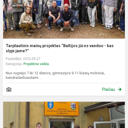
-
k
s.
Tarptautinis mainų projektas “Baltijos jūros vanduo - kas
slypi jame?”
Paskelbta: 2025-09-27
Kategorija:
Projektinė veikla
Nuo rugsėjo 7 iki 12 dienos, gimnazijos 9-11 klasių mokiniai,
bendradarbiaudami...
Plačiau
T
p
„
e