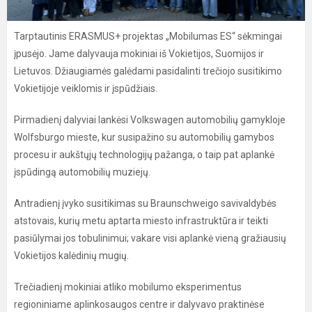
Tarptautinis ERASMUS+ projektas „Mobilumas ES“ sėkmingai
įpusėjo. Jame dalyvauja mokiniai iš Vokietijos, Suomijos ir
Lietuvos. Džiaugiamės galėdami pasidalinti trečiojo susitikimo
Vokietijoje veiklomis ir įspūdžiais.
Pirmadienį dalyviai lankėsi Volkswagen automobilių gamykloje
Wolfsburgo mieste, kur susipažino su automobilių gamybos
procesu ir aukštųjų technologijų pažanga, o taip pat aplankė
įspūdingą automobilių muziejų.
Antradienį įvyko susitikimas su Braunschweigo savivaldybės
atstovais, kurių metu aptarta miesto infrastruktūra ir teikti
pasiūlymai jos tobulinimui; vakare visi aplankė vieną gražiausių
Vokietijos kalėdinių mugių.
Trečiadienį mokiniai atliko mobilumo eksperimentus
regioniniame aplinkosaugos centre ir dalyvavo praktinėse