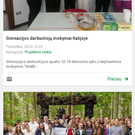
Gimnazijos darbuotojų mokymai Italijoje
Paskelbta: 2025-10-25
Kategorija:
Projektinė veikla
Gimnazijos darbuotojos spalio 12-19 dienomis vyko į tarptautinius
mokymus "Wellb...
Plačiau
T
m
p
“
j
v