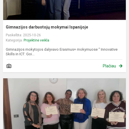
Gimnazijos darbuotojų mokymai Ispanijoje
Paskelbta: 2025-10-26
Kategorija:
Projektinė veikla
Gimnazijos mokytojos dalyvavo Erasmus+ mokymuose “ Innovative
Skills in ICT: Goi...
Plačiau
G
d
m
I