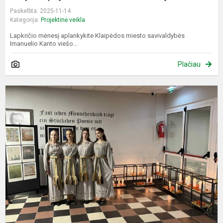
Paskelbta: 2025-11-14
Kategorija:
Projektinė veikla
Lapkričio mėnesį aplankykite Klaipėdos miesto savivaldybės
Imanuelio Kanto viešo...
Plačiau
M
K
Č
1
m
a
p