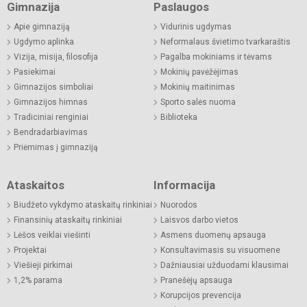
Gimnazija
Paslaugos
Apie gimnaziją
Vidurinis ugdymas
Ugdymo aplinka
Neformalaus švietimo tvarkaraštis
Vizija, misija, filosofija
Pagalba mokiniams ir tėvams
Pasiekimai
Mokinių pavėžėjimas
Gimnazijos simboliai
Mokinių maitinimas
Gimnazijos himnas
Sporto salės nuoma
Tradiciniai renginiai
Biblioteka
Bendradarbiavimas
Priėmimas į gimnaziją
Ataskaitos
Informacija
Biudžeto vykdymo ataskaitų rinkiniai
Nuorodos
Finansinių ataskaitų rinkiniai
Laisvos darbo vietos
Lėšos veiklai viešinti
Asmens duomenų apsauga
Projektai
Konsultavimasis su visuomene
Viešieji pirkimai
Dažniausiai užduodami klausimai
1,2% parama
Pranešėjų apsauga
Korupcijos prevencija