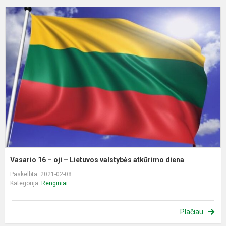
V
1
–
oj
–
L
v
a
d
Vasario 16 – oji – Lietuvos valstybės atkūrimo diena
Paskelbta: 2021-02-08
Kategorija:
Renginiai
Plačiau