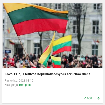
K
1
oj
L
n
a
d
Kovo 11-oji Lietuvos nepriklausomybės atkūrimo diena
Paskelbta: 2021-03-10
Kategorija:
Renginiai
Plačiau