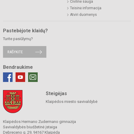
Civilinė sauga
Teisinė informacija
Atviri duomenys
Pastebėjote klaidų?
Turite pasiūlymų?
RAŠYKITE
Bendraukime
Steigėjas
Klaipėdos miesto savivaldybė
Klaipėdos Hermano Zudermano gimnazija
Savivaldybės biudžetinė įstaiga
Debreceno g. 29, 94167 Klaipėda