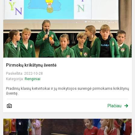
Pirmokų krikštynų šventė
Paskelbta: 2022-10-28
Kategorija:
Renginiai
Pradinių klasių ketvirtokai ir jų mokytojos surengė pirmokams krikštynų
šventę.
Plačiau
S
š