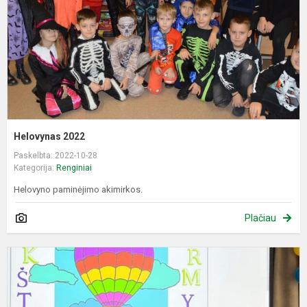
Helovynas 2022
Paskelbta: 2022-10-28
Kategorija:
Renginiai
Helovyno paminėjimo akimirkos.
Plačiau
P
k
š