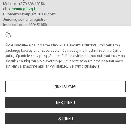
Mob. tel. +370 686 18256
El. p.
rastine@hzg.lt
Duomenys kaupiami ir saugomi
Juridinių asmenų registre
Įmonės kodas 190451858
Šioje svetainėje naudojame slapukus siekdami užtikrinti jums teikiamų
© 2022. Klaipėdos Hermano Zudermano gimnazija. Visos teisės saugomos.
Kopijuoti turinį be raštiško gimnazijos sutikimo griežtai draudžiama.
paslaugų kokybę, analizuoti svetainės naudojimą ir optimizuoti naršymo
patirtį. Spustelėję mygtuką „Sutinku“, jūs patvirtinate, kad sutinkate su visų
Prieinamumo paraiška
Slapukų valdymas
slapukų naudojimu šioje svetainėje. Jei norite atšaukti arba pakeisti savo
sutikimus, prašome apsilankyti
slapukų valdymo puslapyje
.
Sumanus būdas atnaujinti
mokyklos interneto
svetainę
NUSTATYMAI
NESUTINKU
SUTINKU