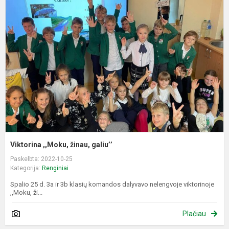
,
ž
ga
Viktorina ,,Moku, žinau, galiu’’
Paskelbta: 2022-10-25
Kategorija:
Renginiai
Spalio 25 d. 3a ir 3b klasių komandos dalyvavo nelengvoje viktorinoje
,,Moku, ži...
Plačiau