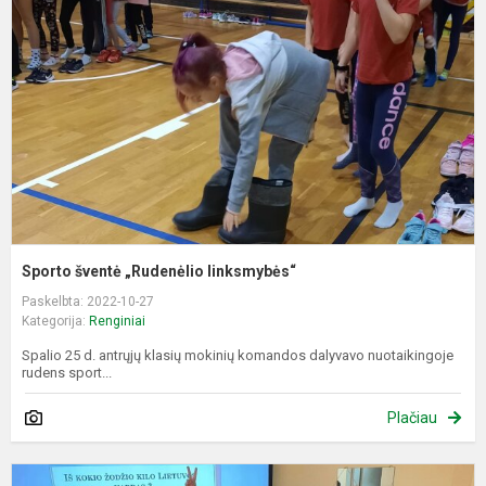
„
l
Sporto šventė „Rudenėlio linksmybės“
Paskelbta: 2022-10-27
Kategorija:
Renginiai
Spalio 25 d. antrųjų klasių mokinių komandos dalyvavo nuotaikingoje
rudens sport...
Plačiau
V