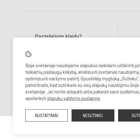
Pastebėjote klaidų?
Bend
Turite pasiūlymų?
RAŠYKITE
Šioje svetainėje naudojame slapukus siekdami užtikrinti j
teikiamų paslaugų kokybę, analizuoti svetainės naudojimą 
optimizuoti naršymo patirtį. Spustelėję mygtuką „Sutinku“,
patvirtinate, kad sutinkate su visų slapukų naudojimu šioje
svetainėje. Jei norite atšaukti arba pakeisti savo sutikimu
© 2022. Klaipėdos Hermano Zudermano gimnazija. Visos teisės
apsilankyti
slapukų valdymo puslapyje
.
saugomos.
Kopijuoti turinį be raštiško gimnazijos sutikimo griežtai draudžiama.
NUSTATYMAI
NESUTINKU
SUT