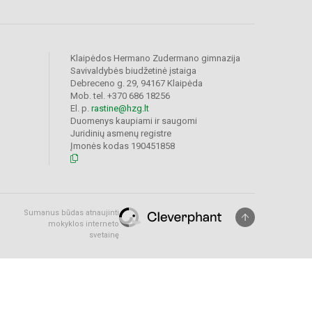
Klaipėdos Hermano Zudermano gimnazija
Savivaldybės biudžetinė įstaiga
Debreceno g. 29, 94167 Klaipėda
Mob. tel. +370 686 18256
El. p.
rastine@hzg.lt
Duomenys kaupiami ir saugomi
Juridinių asmenų registre
Įmonės kodas 190451858
Sumanus būdas atnaujinti
mokyklos interneto
svetainę