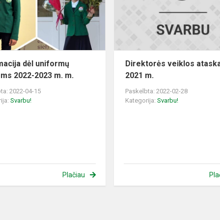
naujiems
2022-
2023
m.
m.
macija dėl uniformų
Direktorės veiklos ataska
ems 2022-2023 m. m.
2021 m.
ta: 2022-04-15
Paskelbta: 2022-02-28
ija:
Svarbu!
Kategorija:
Svarbu!
Plačiau
Pla