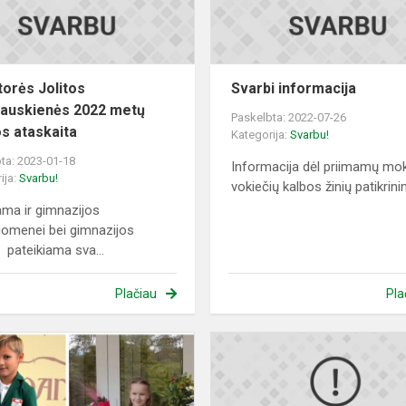
veiklos ataska...
torės Jolitos
Svarbi informacija
jauskienės 2022 metų
Paskelbta: 2022-07-26
os ataskaita
Kategorija:
Svarbu!
ta: 2023-01-18
Informacija dėl priimamų mok
ija:
Svarbu!
vokiečių kalbos žinių patikrin
ama ir gimnazijos
omenei bei gimnazijos
i pateikiama sva...
Plačiau
Pla
Informacija
dėl
uniformų