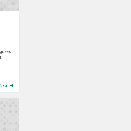
egužės
1
čiau
Svarbi
informacija