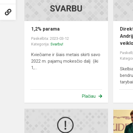
1,2% parama
Direk
Andri
Paskelbta: 2023-03-12
veikl
Kategorija:
Svarbu!
Paskelb
Kviečiame ir šiais metais skirti savo
Kategor
2022 m. pajamų mokesčio dalį (iki
1,...
Skelbi
bendru
taryba
Plačiau
Padėka
už
paramą