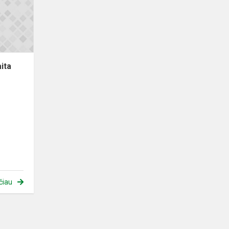
2021
m.
ita
čiau