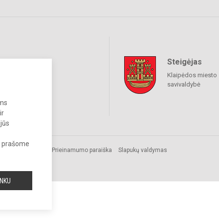
Steigėjas
raukime
Klaipėdos miesto
savivaldybė
ums
ir
 jūs
s, prašome
Prieinamumo paraiška
Slapukų valdymas
INKU