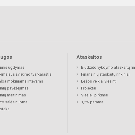
augos
Ataskaitos
rinis ugdymas
Biudžeto vykdymo ataskaitų rin
rmalaus švietimo tvarkaraštis
Finansinių ataskaitų rinkiniai
lba mokiniams ir tėvams
Lėšos veiklai viešinti
nių pavėžėjimas
Projektai
nių maitinimas
Viešieji pirkimai
to salės nuoma
1,2% parama
ioteka