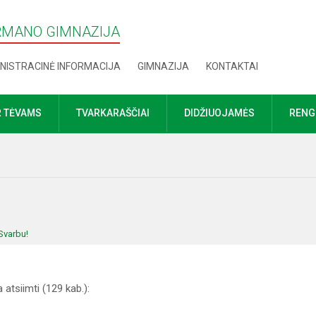
RMANO GIMNAZIJA
NISTRACINĖ INFORMACIJA
GIMNAZIJA
KONTAKTAI
R TĖVAMS
TVARKARAŠČIAI
DIDŽIUOJAMĖS
RENGI
Svarbu!
tsiimti (129 kab.):