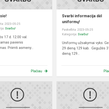
sio!
Svarbi informacija dėl
uniformų!
ta: 2023-05-25
ija:
Svarbu!
Paskelbta: 2023-05-25
Kategorija:
Svarbu!
s 17 d. 12.00 val.
damas pavienis
Uniformų užsakymai vyks: G
mas. Priimti asmeny...
29 dieną 129 kab. Gegužės 3
dieną 129...
Plačiau
Pla
Direktorės
Jolitos
Andrijauskienės
2022
metų