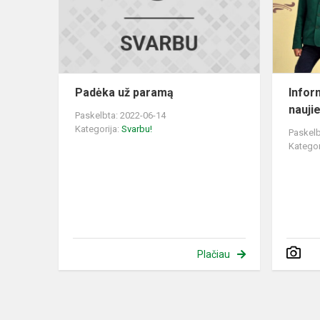
Padėka už paramą
Infor
nauji
Paskelbta: 2022-06-14
Kategorija:
Svarbu!
Paskelb
Kategor
Plačiau