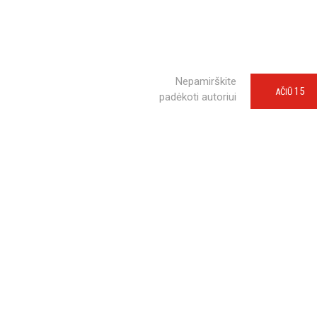
Nepamirškite
15
AČIŪ
padėkoti autoriui