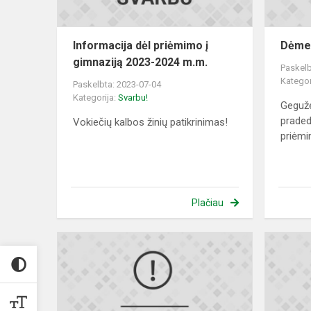
2024
m.m.
Informacija dėl priėmimo į
Dėme
gimnaziją 2023-2024 m.m.
Paskelb
Kategor
Paskelbta: 2023-07-04
Kategorija:
Svarbu!
Gegužė
prade
Vokiečių kalbos žinių patikrinimas!
priėmi
Plačiau
1,2%
parama