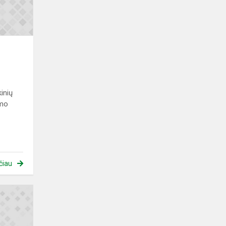
inių
imo
čiau
Direktorės
veiklos
ataskaita