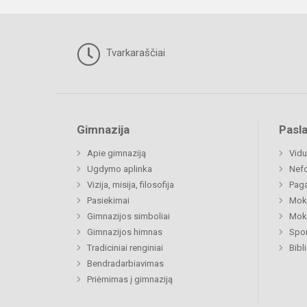
Tvarkaraščiai
Gimnazija
Pasl
Apie gimnaziją
Vidu
Ugdymo aplinka
Nefo
Vizija, misija, filosofija
Paga
Pasiekimai
Moki
Gimnazijos simboliai
Moki
Gimnazijos himnas
Spor
Tradiciniai renginiai
Bibl
Bendradarbiavimas
Priėmimas į gimnaziją