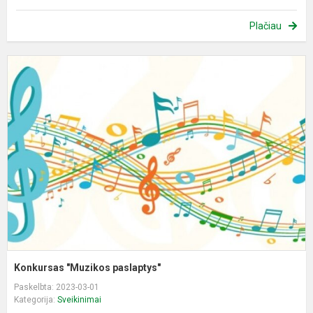
Plačiau
K
"
p
Konkursas "Muzikos paslaptys"
Paskelbta: 2023-03-01
Kategorija:
Sveikinimai