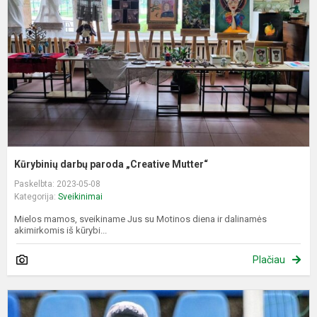
„
M
Kūrybinių darbų paroda „Creative Mutter“
Paskelbta: 2023-05-08
Kategorija:
Sveikinimai
Mielos mamos, sveikiname Jus su Motinos diena ir dalinamės
akimirkomis iš kūrybi...
Plačiau
S
D