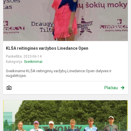
KLŠA reitinginės varžybos Linedance Open
Paskelbta: 2023-06-14
Kategorija:
Sveikinimai
Sveikiname KLŠA reitinginių varžybų Linedance Open dalyves ir
nugalėtojas.
Plačiau
S
A
V