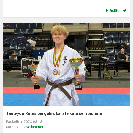
Plačiau
T
R
p
k
k
č
Tautvydo Rutės pergalės karate kata čempionate
Paskelbta: 2023-03-13
Kategorija:
Sveikinimai