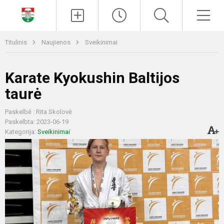
Paieška
Men
Titulinis
Naujienos
Sveikinimai
Karate Kyokushin Baltijos
taurė
Paskelbė : Rita Skolovė
Paskelbta: 2023-06-19
Kategorija:
Sveikinimai