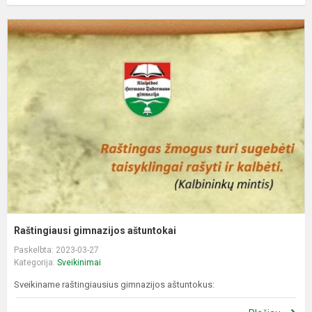
R
g
a
Raštingiausi gimnazijos aštuntokai
Paskelbta: 2023-03-27
Kategorija:
Sveikinimai
Sveikiname raštingiausius gimnazijos aštuntokus: