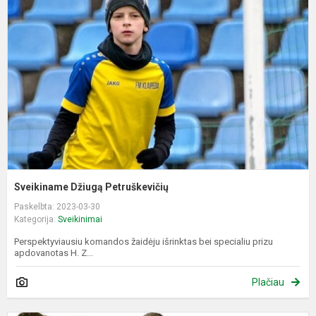
P
Sveikiname Džiugą Petruškevičių
Paskelbta: 2023-03-30
Kategorija:
Sveikinimai
Perspektyviausiu komandos žaidėju išrinktas bei specialiu prizu
apdovanotas H. Z...
Plačiau