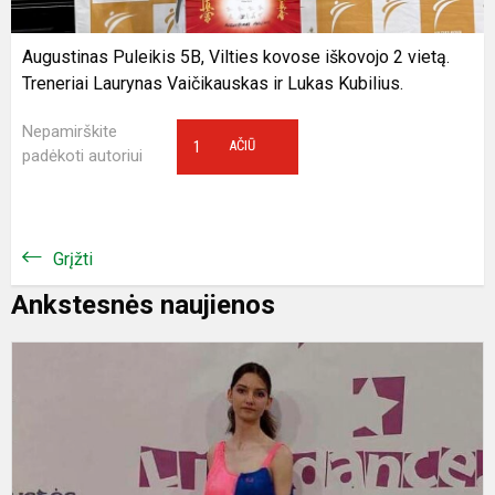
Augustinas Puleikis 5B, Vilties kovose iškovojo 2 vietą.
Treneriai Laurynas Vaičikauskas ir Lukas Kubilius.
Nepamirškite
1
AČIŪ
padėkoti autoriui
Grįžti
Ankstesnės naujienos
K
r
v
L
O