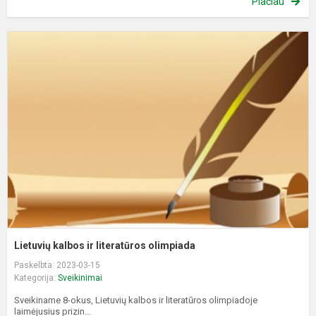
Plačiau
L
k
ir
l
o
Lietuvių kalbos ir literatūros olimpiada
Paskelbta: 2023-03-15
Kategorija:
Sveikinimai
Sveikiname 8-okus, Lietuvių kalbos ir literatūros olimpiadoje
laimėjusius prizin...