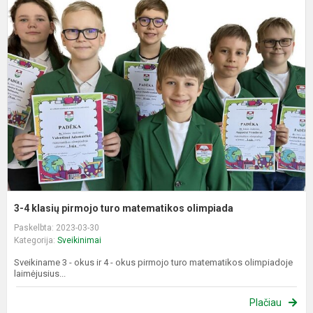
3
4
k
p
t
m
o
3-4 klasių pirmojo turo matematikos olimpiada
Paskelbta: 2023-03-30
Kategorija:
Sveikinimai
Sveikiname 3 - okus ir 4 - okus pirmojo turo matematikos olimpiadoje
laimėjusius...
Plačiau