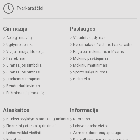
Tvarkaraščiai
Gimnazija
Paslaugos
Apie gimnaziją
Vidurinis ugdymas
Ugdymo aplinka
Neformalaus švietimo tvarkaraštis
Vizija, misija, filosofija
Pagalba mokiniams ir tėvams
Pasiekimai
Mokinių pavėžėjimas
Gimnazijos simboliai
Mokinių maitinimas
Gimnazijos himnas
Sporto salės nuoma
Tradiciniai renginiai
Biblioteka
Bendradarbiavimas
Priėmimas į gimnaziją
Ataskaitos
Informacija
Biudžeto vykdymo ataskaitų rinkiniai
Nuorodos
Finansinių ataskaitų rinkiniai
Laisvos darbo vietos
Lėšos veiklai viešinti
Asmens duomenų apsauga
Projektai
Konsultavimasis su visuomene