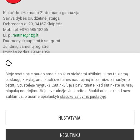
Klaipėdos Hermano Zudermano gimnazija
Savivaldybės biudžetinė įstaiga
Debreceno g. 29, 94167 Klaipėda
Mob. tel. +370 686 18256
El. p.
rastine@hzg.lt
Duomenys kaupiami ir saugomi
Juridinių asmenų registre
Įmonės kodas 190451858
Šioje svetainėje naudojame slapukus siekdami užtikrinti jums teikiamų
© 2022. Klaipėdos Hermano Zudermano gimnazija. Visos teisės saugomos.
Kopijuoti turinį be raštiško gimnazijos sutikimo griežtai draudžiama.
paslaugų kokybę, analizuoti svetainės naudojimą ir optimizuoti naršymo
patirtį. Spustelėję mygtuką „Sutinku“, jūs patvirtinate, kad sutinkate su visų
Prieinamumo paraiška
Slapukų valdymas
slapukų naudojimu šioje svetainėje. Jei norite atšaukti arba pakeisti savo
sutikimus, prašome apsilankyti
slapukų valdymo puslapyje
.
Sumanus būdas atnaujinti
mokyklos interneto
svetainę
NUSTATYMAI
NESUTINKU