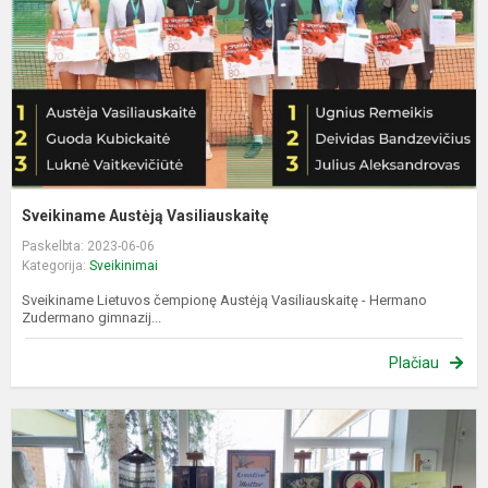
Sveikiname Austėją Vasiliauskaitę
Paskelbta: 2023-06-06
Kategorija:
Sveikinimai
Sveikiname Lietuvos čempionę Austėją Vasiliauskaitę - Hermano
Zudermano gimnazij...
Plačiau
K
d
p