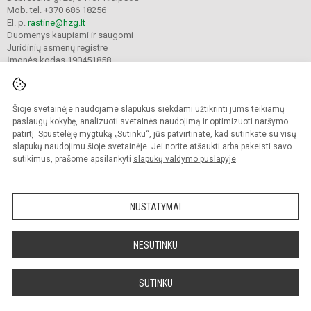
Mob. tel. +370 686 18256
El. p.
rastine@hzg.lt
Duomenys kaupiami ir saugomi
Juridinių asmenų registre
Įmonės kodas 190451858
Šioje svetainėje naudojame slapukus siekdami užtikrinti jums teikiamų
© 2022. Klaipėdos Hermano Zudermano gimnazija. Visos teisės saugomos.
Kopijuoti turinį be raštiško gimnazijos sutikimo griežtai draudžiama.
paslaugų kokybę, analizuoti svetainės naudojimą ir optimizuoti naršymo
patirtį. Spustelėję mygtuką „Sutinku“, jūs patvirtinate, kad sutinkate su visų
Prieinamumo paraiška
Slapukų valdymas
slapukų naudojimu šioje svetainėje. Jei norite atšaukti arba pakeisti savo
sutikimus, prašome apsilankyti
slapukų valdymo puslapyje
.
Sumanus būdas atnaujinti
mokyklos interneto
svetainę
NUSTATYMAI
NESUTINKU
SUTINKU