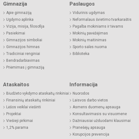
Gimnazija
Paslaugos
Apie gimnaziją
Vidurinis ugdymas
Ugdymo aplinka
Neformalaus švietimo tvarkaraštis
Vizija, misija, filosofija
Pagalba mokiniams ir tėvams
Pasiekimai
Mokinių pavėžėjimas
Gimnazijos simboliai
Mokinių maitinimas
Gimnazijos himnas
Sporto salės nuoma
Tradiciniai renginiai
Biblioteka
Bendradarbiavimas
Priėmimas į gimnaziją
Ataskaitos
Informacija
Biudžeto vykdymo ataskaitų rinkiniai
Nuorodos
Finansinių ataskaitų rinkiniai
Laisvos darbo vietos
Lėšos veiklai viešinti
Asmens duomenų apsauga
Projektai
Konsultavimasis su visuomene
Viešieji pirkimai
Dažniausiai užduodami klausimai
1,2% parama
Pranešėjų apsauga
Korupcijos prevencija