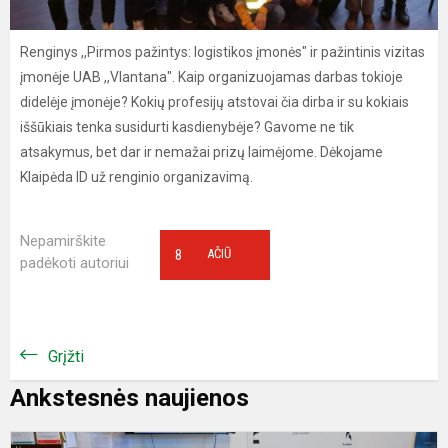
Renginys ,,Pirmos pažintys: logistikos įmonės" ir pažintinis vizitas
įmonėje UAB ,,Vlantana". Kaip organizuojamas darbas tokioje
didelėje įmonėje? Kokių profesijų atstovai čia dirba ir su kokiais
iššūkiais tenka susidurti kasdienybėje? Gavome ne tik
atsakymus, bet dar ir nemažai prizų laimėjome. Dėkojame
Klaipėda ID už renginio organizavimą.
Nepamirškite
8
AČIŪ
padėkoti autoriui
Grįžti
Ankstesnės naujienos
1