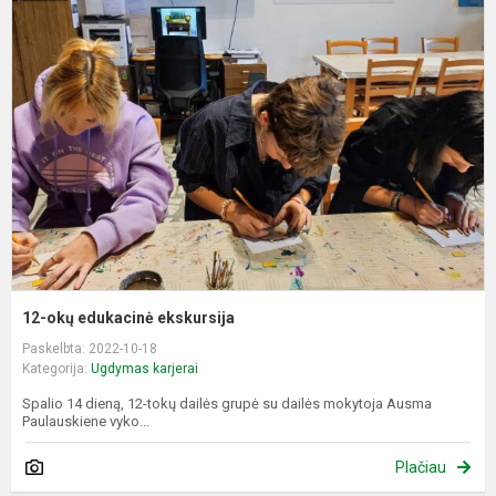
o
e
e
12-okų edukacinė ekskursija
Paskelbta: 2022-10-18
Kategorija:
Ugdymas karjerai
Spalio 14 dieną, 12-tokų dailės grupė su dailės mokytoja Ausma
Paulauskiene vyko...
Plačiau