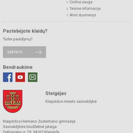
Civilinė sauga
Teisinė informacija
Atviri duomenys
Pastebėjote klaidų?
Turite pasiūlymų?
RAŠYKITE
Bendraukime
Steigėjas
Klaipėdos miesto savivaldybė
Klaipėdos Hermano Zudermano gimnazija
Savivaldybės biudžetinė įstaiga
Debreceno g. 29, 94167 Klaipėda