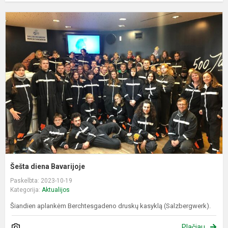
Š
d
B
Šešta diena Bavarijoje
Paskelbta: 2023-10-19
Kategorija:
Aktualijos
Šiandien aplankėm Berchtesgadeno druskų kasyklą (Salzbergwerk).
Plačiau