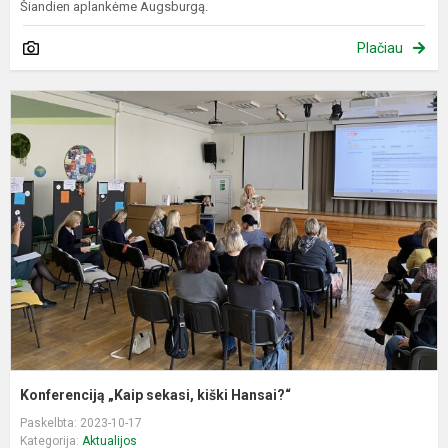
Šiandien aplankėme Augsburgą.
Plačiau
K
„
s
k
H
Konferenciją „Kaip sekasi, kiški Hansai?“
Paskelbta: 2023-10-17
Kategorija:
Aktualijos