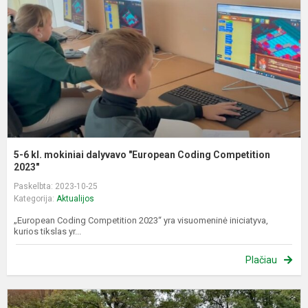
m
d
"
C
C
2
5-6 kl. mokiniai dalyvavo "European Coding Competition
2023"
Paskelbta: 2023-10-25
Kategorija:
Aktualijos
„European Coding Competition 2023“ yra visuomeninė iniciatyva,
kurios tikslas yr...
Plačiau
S