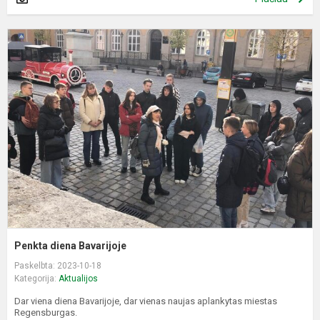
P
d
B
Penkta diena Bavarijoje
Paskelbta: 2023-10-18
Kategorija:
Aktualijos
Dar viena diena Bavarijoje, dar vienas naujas aplankytas miestas
Regensburgas.