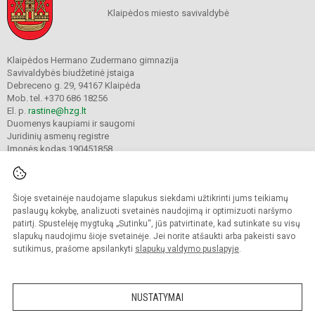
Klaipėdos miesto savivaldybė
Klaipėdos Hermano Zudermano gimnazija
Savivaldybės biudžetinė įstaiga
Debreceno g. 29, 94167 Klaipėda
Mob. tel. +370 686 18256
El. p.
rastine@hzg.lt
Duomenys kaupiami ir saugomi
Juridinių asmenų registre
Įmonės kodas 190451858
Šioje svetainėje naudojame slapukus siekdami užtikrinti jums teikiamų
© 2022. Klaipėdos Hermano Zudermano gimnazija. Visos teisės saugomos.
Kopijuoti turinį be raštiško gimnazijos sutikimo griežtai draudžiama.
paslaugų kokybę, analizuoti svetainės naudojimą ir optimizuoti naršymo
patirtį. Spustelėję mygtuką „Sutinku“, jūs patvirtinate, kad sutinkate su visų
Prieinamumo paraiška
Slapukų valdymas
slapukų naudojimu šioje svetainėje. Jei norite atšaukti arba pakeisti savo
sutikimus, prašome apsilankyti
slapukų valdymo puslapyje
.
Sumanus būdas atnaujinti
mokyklos interneto
svetainę
NUSTATYMAI