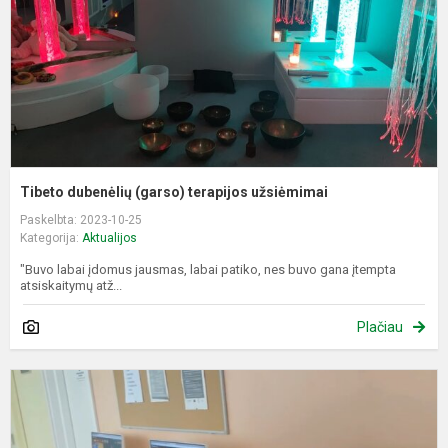
Tibeto dubenėlių (garso) terapijos užsiėmimai
Paskelbta: 2023-10-25
Kategorija:
Aktualijos
"Buvo labai įdomus jausmas, labai patiko, nes buvo gana įtempta
atsiskaitymų atž...
Plačiau
5
6
kl