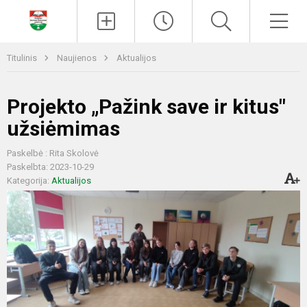
Paieška
Men
Titulinis
Naujienos
Aktualijos
Projekto „Pažink save ir kitus"
užsiėmimas
Paskelbė : Rita Skolovė
Paskelbta: 2023-10-29
Kategorija:
Aktualijos