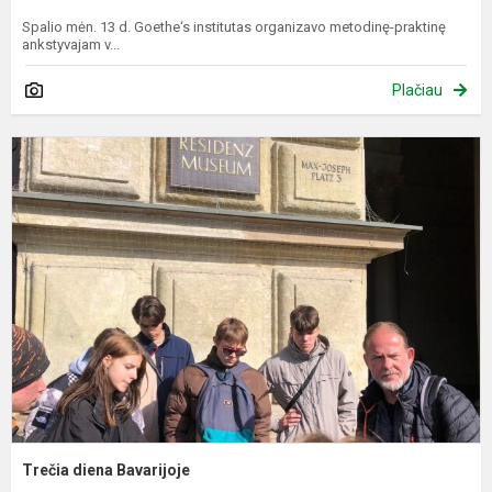
Spalio mėn. 13 d. Goethe‘s institutas organizavo metodinę-praktinę
ankstyvajam v...
Plačiau
T
d
B
Trečia diena Bavarijoje