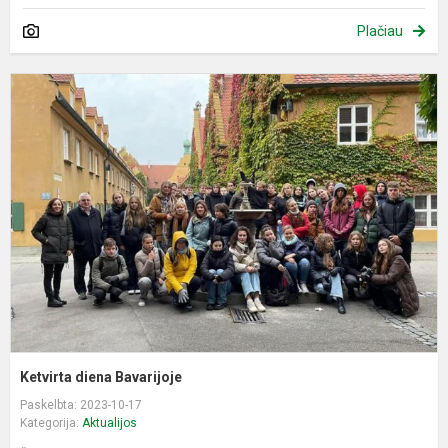
Plačiau
K
d
B
Ketvirta diena Bavarijoje
Paskelbta: 2023-10-17
Kategorija:
Aktualijos