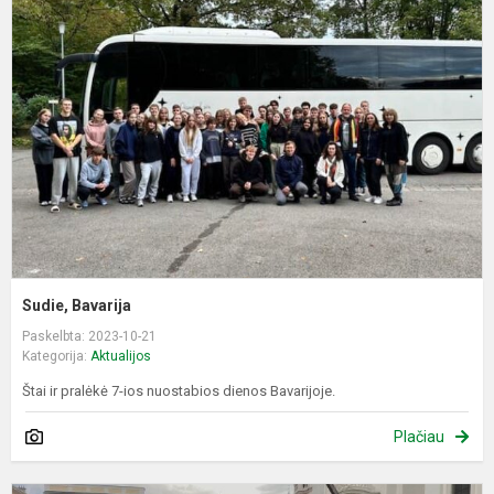
B
Sudie, Bavarija
Paskelbta: 2023-10-21
Kategorija:
Aktualijos
Štai ir pralėkė 7-ios nuostabios dienos Bavarijoje.
Plačiau