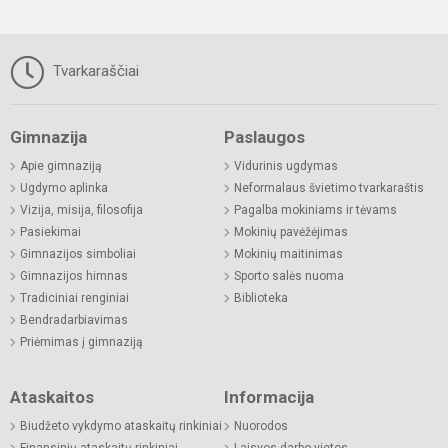
Tvarkaraščiai
Gimnazija
Paslaugos
Apie gimnaziją
Vidurinis ugdymas
Ugdymo aplinka
Neformalaus švietimo tvarkaraštis
Vizija, misija, filosofija
Pagalba mokiniams ir tėvams
Pasiekimai
Mokinių pavėžėjimas
Gimnazijos simboliai
Mokinių maitinimas
Gimnazijos himnas
Sporto salės nuoma
Tradiciniai renginiai
Biblioteka
Bendradarbiavimas
Priėmimas į gimnaziją
Ataskaitos
Informacija
Biudžeto vykdymo ataskaitų rinkiniai
Nuorodos
Finansinių ataskaitų rinkiniai
Laisvos darbo vietos