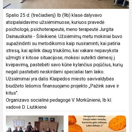
Spalio 25 d. (trečiadienį) Ib (9b) klasė dalyvavo
atsipalaidavimo užsiėmimuose, kuriuos pravedė
psichologė, psichoterapeutė, meno terapeutė Jurgita
Dainauskaitė - Šileikienė. Užsiėmimų metu mokiniai buvo
supažindinti su metodikomis kaip nusiraminti, kai patiria
stresą, kai aplink daug triukšmo, kai vakare nepavyksta
užmigti ir kitose situacijose; mokėsi sutelkti dėmesį į
kvėpavimą, pastebėti savo kūne kylančius pojūčius, kurių
negali pastebėti neskirdami specialiai tam laiko.
Užsiėmimai yra dalis Klaipėdos miesto savivaldybės
biudžeto lėšomis finansuojamo projekto „Pažink save ir
kitus".
Organizavo socialinė pedagogė V. Morkūnienė, Ib kl.
vadovė D. Liutikienė