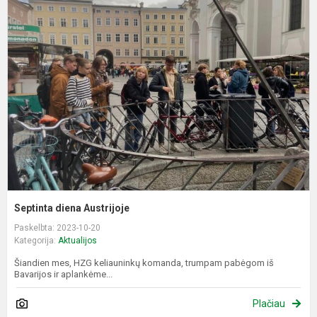
S
d
A
Septinta diena Austrijoje
Paskelbta: 2023-10-20
Kategorija:
Aktualijos
Šiandien mes, HZG keliauninkų komanda, trumpam pabėgom iš
Bavarijos ir aplankėme...
Plačiau