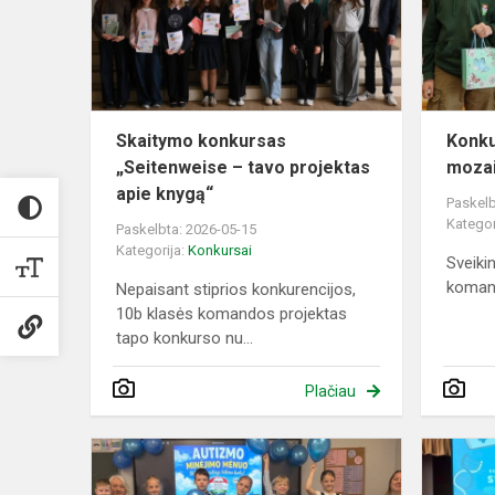
tavo
projektas
apie
knygą...
Skaitymo konkursas
Konku
„Seitenweise – tavo projektas
mozai
apie knygą“
Paskelb
Kategor
Paskelbta: 2026-05-15
Kategorija:
Konkursai
Sveik
komand
Nepaisant stiprios konkurencijos,
10b klasės komandos projektas
tapo konkurso nu...
Plačiau
Mėlyniausia
klasė