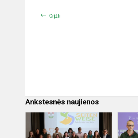
Grįžti
Ankstesnės naujienos
Skaitymo
konkursas
„Seitenweis
–