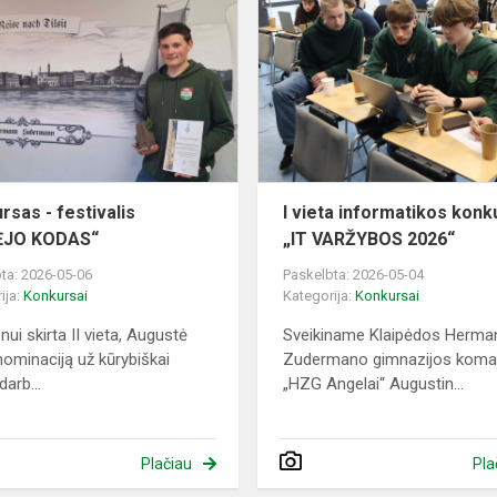
-
festivalis
„KŪRĖJO
KODAS“
rsas - festivalis
I vieta informatikos kon
ĖJO KODAS“
„IT VARŽYBOS 2026“
ta: 2026-05-06
Paskelbta: 2026-05-04
ija:
Konkursai
Kategorija:
Konkursai
onui skirta II vieta, Augustė
Sveikiname Klaipėdos Herma
nominaciją už kūrybiškai
Zudermano gimnazijos kom
darb...
„HZG Angelai“ Augustin...
Plačiau
Pla