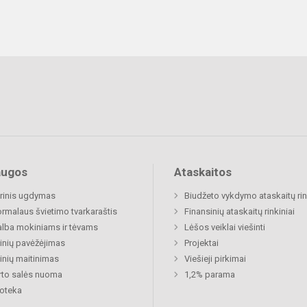
augos
Ataskaitos
rinis ugdymas
Biudžeto vykdymo ataskaitų rin
rmalaus švietimo tvarkaraštis
Finansinių ataskaitų rinkiniai
lba mokiniams ir tėvams
Lėšos veiklai viešinti
nių pavėžėjimas
Projektai
nių maitinimas
Viešieji pirkimai
to salės nuoma
1,2% parama
ioteka