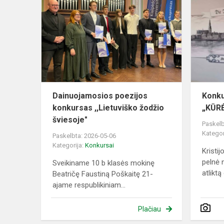
poezijos
konkursas
,,Lietuviško
žodžio
švies...
Dainuojamosios poezijos
Konku
konkursas ,,Lietuviško žodžio
„KŪR
šviesoje"
Paskelb
Kategor
Paskelbta: 2026-05-06
Kategorija:
Konkursai
Kristij
pelnė 
Sveikiname 10 b klasės mokinę
atliktą 
Beatričę Faustiną Poškaitę 21-
ajame respublikiniam...
Plačiau