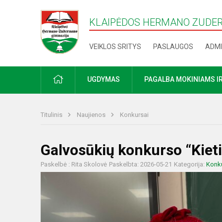
KLAIPĖDOS HERMANO ZUDE
VEIKLOS SRITYS
PASLAUGOS
ADMI
PRADŽIA
UGDYMAS
PAGALBA MOKINIAMS I
Titulinis
Naujienos
Konkursai
Galvosūkių konkurso “Kieti 
Paskelbė : Rita Skolovė
Paskelbta: 2026-05-21
Kategorija:
Konk