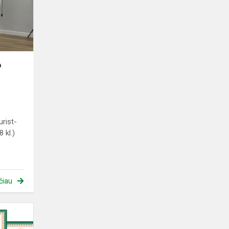
2026“
o
rist-
 kl.)
čiau
Tarptautinio
matematikos