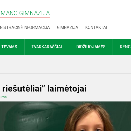
RMANO GIMNAZIJA
NISTRACINĖ INFORMACIJA
GIMNAZIJA
KONTAKTAI
R TĖVAMS
TVARKARAŠČIAI
DIDŽIUOJAMĖS
RENGI
riešutėliai” laimėtojai
ursai