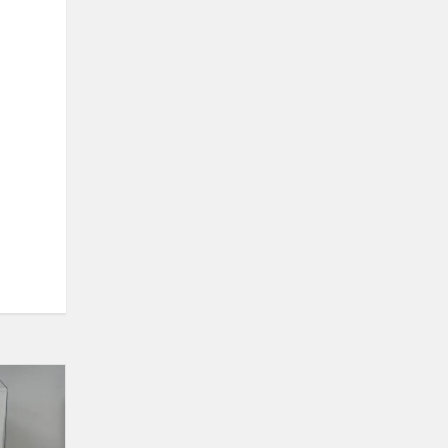
Laimėjimai
programavimo
konkurse
„Futurist-