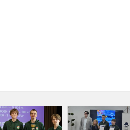
Konkurse
"Intelektualinė
e
mozaika
2026"