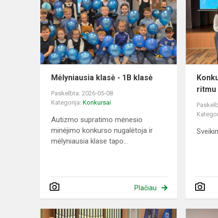
-
1B
klasė
Mėlyniausia klasė - 1B klasė
Konku
ritmu 
Paskelbta: 2026-05-08
Kategorija:
Konkursai
Paskelb
Kategor
Autizmo supratimo mėnesio
minėjimo konkurso nugalėtoja ir
Sveiki
mėlyniausia klase tapo...
Plačiau
Dainuojamo