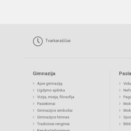
Tvarkaraščiai
Gimnazija
Pasl
Apie gimnaziją
Vidu
Ugdymo aplinka
Nefo
Vizija, misija, filosofija
Paga
Pasiekimai
Moki
Gimnazijos simboliai
Moki
Gimnazijos himnas
Spor
Tradiciniai renginiai
Bibl
Bendradarbiavimas