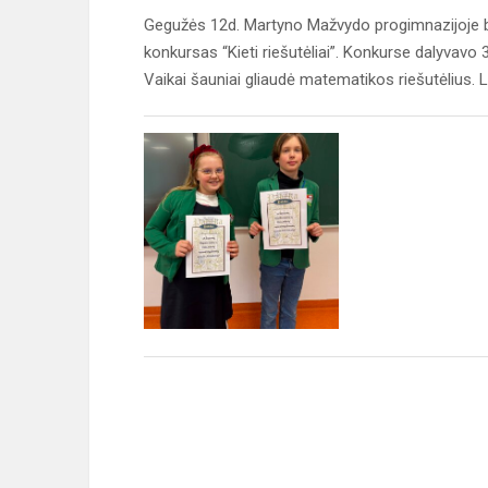
Gegužės 12d. Martyno Mažvydo progimnazijoje b
konkursas “Kieti riešutėliai”. Konkurse dalyvavo
Vaikai šauniai gliaudė matematikos riešutėlius. L