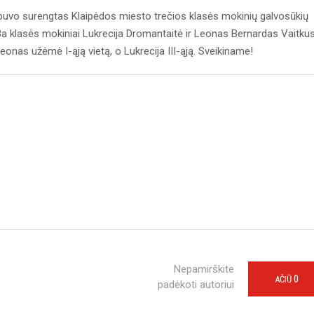
uvo surengtas Klaipėdos miesto trečios klasės mokinių galvosūkių
 3a klasės mokiniai Lukrecija Dromantaitė ir Leonas Bernardas Vaitkus
eonas užėmė I-ąją vietą, o Lukrecija III-ąją. Sveikiname!
Nepamirškite
0
AČIŪ
padėkoti autoriui