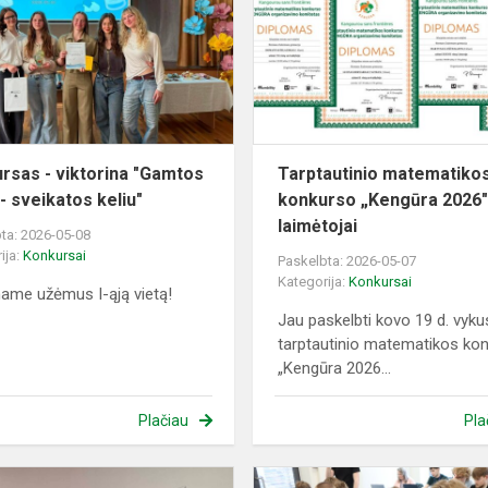
viktorina
"Gamtos
ritmu
-
sveikatos
keliu"
rsas - viktorina "Gamtos
Tarptautinio matematiko
- sveikatos keliu"
konkurso „Kengūra 2026
laimėtojai
ta: 2026-05-08
ija:
Konkursai
Paskelbta: 2026-05-07
Kategorija:
Konkursai
name užėmus I-ąją vietą!
Jau paskelbti kovo 19 d. vyku
tarptautinio matematikos ko
„Kengūra 2026...
Plačiau
Pla
sios
Konkursas