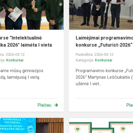
laimėta
I
vieta
rse "Intelektualinė
Laimėjimai programavim
ka 2026" laimėta I vieta
konkurse „Futurist-2026“
ta: 2026-05-12
Paskelbta: 2026-05-12
ija:
Konkursai
Kategorija:
Konkursai
iname mūsų gimnazijos
Programavimo konkurse „Futu
ą, laimėjusią I vietą.
2026“ Martynas Leščiukaitis (8
užėmė I viet...
Plačiau
Pla
Konkursas
-