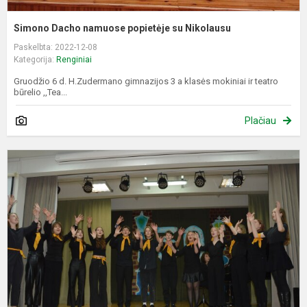
Simono Dacho namuose popietėje su Nikolausu
Paskelbta: 2022-12-08
Kategorija:
Renginiai
Gruodžio 6 d. H.Zudermano gimnazijos 3 a klasės mokiniai ir teatro
būrelio ,,Tea...
Plačiau
G
3
o
j
r