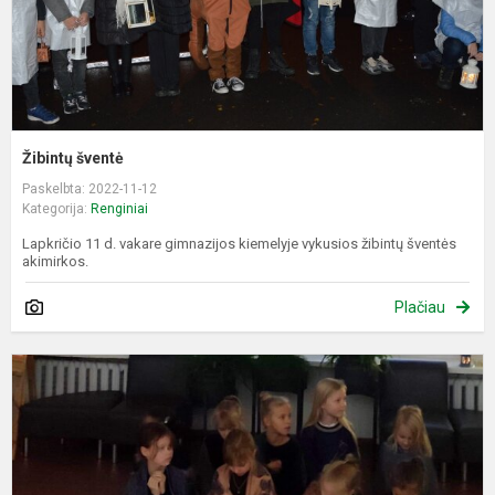
Žibintų šventė
Paskelbta: 2022-11-12
Kategorija:
Renginiai
Lapkričio 11 d. vakare gimnazijos kiemelyje vykusios žibintų šventės
akimirkos.
Plačiau
Š
M
d
š