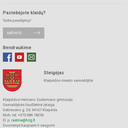
Pastebėjote klaidų?
Turite pasiūlymų?
RAŠYKITE
Bendraukime
Steigėjas
Klaipėdos miesto savivaldybė
Klaipėdos Hermano Zudermano gimnazija
Savivaldybės biudžetinė įstaiga
Debreceno g. 29, 94167 Klaipėda
Mob. tel. +370 686 18256
El. p.
rastine@hzg.lt
Duomenys kaupiami ir saugomi