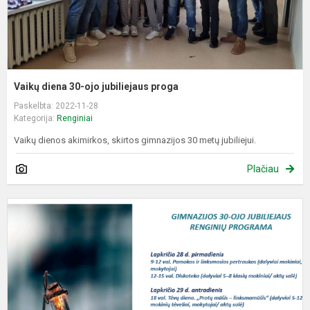
Vaikų diena 30-ojo jubiliejaus proga
Paskelbta: 2022-11-28
Kategorija:
Renginiai
Vaikų dienos akimirkos, skirtos gimnazijos 30 metų jubiliejui.
Plačiau
G
3
o
j
r
p