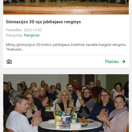
Gimnazijos 30-ojo jubiliejaus renginys
Paskelbta: 2022-12-05
Kategorija:
Renginiai
Mūsų gimnazijos 30-mečio jubiliejaus šventinė savaitė baigėsi renginiu
"Kiekvien...
Plačiau
T
d
3
o
j
p