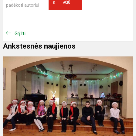
0
AČIŪ
padėkoti autoriui
Grįžti
Ankstesnės naujienos
S
D
n
p
s
N