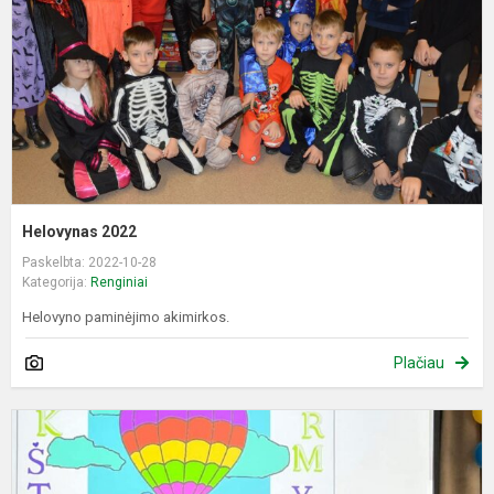
Helovynas 2022
Paskelbta: 2022-10-28
Kategorija:
Renginiai
Helovyno paminėjimo akimirkos.
Plačiau
P
k
š