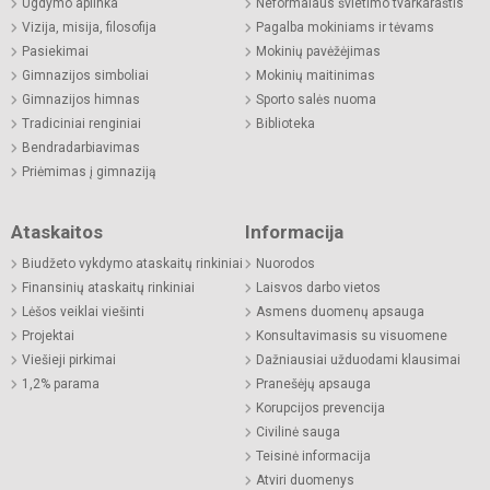
Ugdymo aplinka
Neformalaus švietimo tvarkaraštis
Vizija, misija, filosofija
Pagalba mokiniams ir tėvams
Pasiekimai
Mokinių pavėžėjimas
Gimnazijos simboliai
Mokinių maitinimas
Gimnazijos himnas
Sporto salės nuoma
Tradiciniai renginiai
Biblioteka
Bendradarbiavimas
Priėmimas į gimnaziją
Ataskaitos
Informacija
Biudžeto vykdymo ataskaitų rinkiniai
Nuorodos
Finansinių ataskaitų rinkiniai
Laisvos darbo vietos
Lėšos veiklai viešinti
Asmens duomenų apsauga
Projektai
Konsultavimasis su visuomene
Viešieji pirkimai
Dažniausiai užduodami klausimai
1,2% parama
Pranešėjų apsauga
Korupcijos prevencija
Civilinė sauga
Teisinė informacija
Atviri duomenys