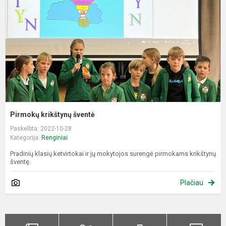
Pirmokų krikštynų šventė
Paskelbta: 2022-10-28
Kategorija:
Renginiai
Pradinių klasių ketvirtokai ir jų mokytojos surengė pirmokams krikštynų
šventę.
Plačiau