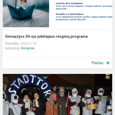
Gimnazijos 30-ojo jubiliejaus renginių programa
Paskelbta: 2022-11-15
Kategorija:
Renginiai
Plačiau
Ž
š