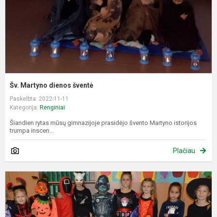
Šv. Martyno dienos šventė
Paskelbta: 2022-11-11
Kategorija:
Renginiai
Šiandien rytas mūsų gimnazijoje prasidėjo švento Martyno istorijos
trumpa inscen...
Plačiau
H
2