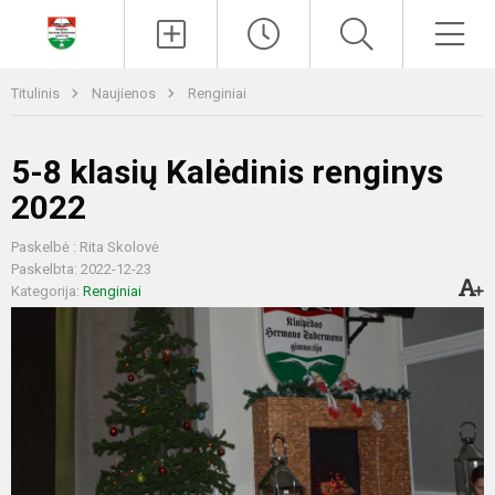
Paieška
Men
Titulinis
Naujienos
Renginiai
5-8 klasių Kalėdinis renginys
2022
Paskelbė : Rita Skolovė
Paskelbta: 2022-12-23
Kategorija:
Renginiai