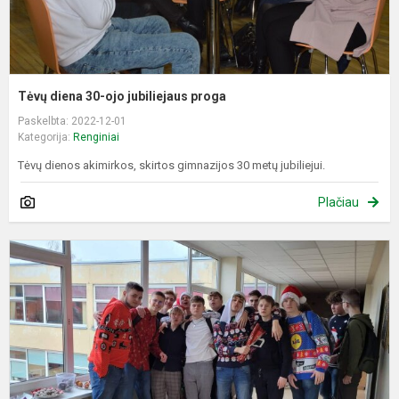
Tėvų diena 30-ojo jubiliejaus proga
Paskelbta: 2022-12-01
Kategorija:
Renginiai
Tėvų dienos akimirkos, skirtos gimnazijos 30 metų jubiliejui.
Plačiau
V
d
3
o
j
p