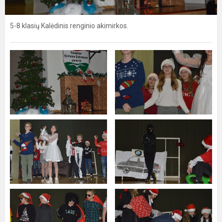
5-8 klasių Kalėdinis renginio akimirkos.