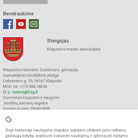
Bendraukime
Steigėjas
Klaipėdos miesto savivaldybė
Klaipėdos Hermano Zudermano gimnazija
Savivaldybės biudžetinė įstaiga
Debreceno g. 29, 94167 Klaipėda
Mob. tel. +370 686 18256
El. p.
rastine@hzg.lt
Duomenys kaupiami ir saugomi
Juridinių asmenų registre
Įmonės kodas 190451858
Šioje svetainėje naudojame slapukus siekdami užtikrinti jums teikiamų
© 2022. Klaipėdos Hermano Zudermano gimnazija. Visos teisės saugomos.
Kopijuoti turinį be raštiško gimnazijos sutikimo griežtai draudžiama.
paslaugų kokybę, analizuoti svetainės naudojimą ir optimizuoti naršymo