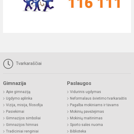
Tvarkaraščiai
Gimnazija
Paslaugos
Apie gimnaziją
Vidurinis ugdymas
Ugdymo aplinka
Neformalaus švietimo tvarkaraštis
Vizija, misija, filosofija
Pagalba mokiniams ir tėvams
Pasiekimai
Mokinių pavėžėjimas
Gimnazijos simboliai
Mokinių maitinimas
Gimnazijos himnas
Sporto salės nuoma
Tradiciniai renginiai
Biblioteka