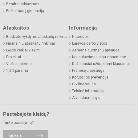
Bendradarbiavimas
Priėmimas į gimnaziją
Ataskaitos
Informacija
Biudžeto vykdymo ataskaitų rinkiniai
Nuorodos
Finansinių ataskaitų rinkiniai
Laisvos darbo vietos
Lėšos veiklai viešinti
Asmens duomenų apsauga
Projektai
Konsultavimasis su visuomene
Viešieji pirkimai
Dažniausiai užduodami klausimai
1,2% parama
Pranešėjų apsauga
Korupcijos prevencija
Civilinė sauga
Teisinė informacija
Atviri duomenys
Pastebėjote klaidų?
Turite pasiūlymų?
RAŠYKITE