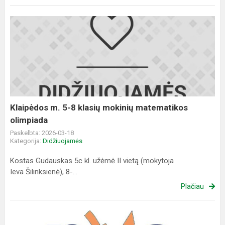
Klaipėdos
m.
5-
8
klasių
mokinių
matematikos
olimpiada
Klaipėdos m. 5-8 klasių mokinių matematikos
olimpiada
Paskelbta: 2026-03-18
Kategorija:
Didžiuojamės
Kostas Gudauskas 5c kl. užėmė II vietą (mokytoja
Ieva Šilinksienė), 8-...
Plačiau
NMA