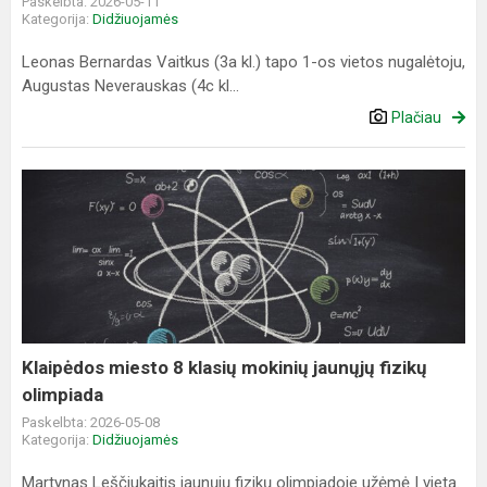
Paskelbta: 2026-05-11
Kategorija:
Didžiuojamės
Leonas Bernardas Vaitkus (3a kl.) tapo 1-os vietos nugalėtoju,
Augustas Neverauskas (4c kl...
Plačiau
Klaipėdos
miesto
8
klasių
mokinių
jaunųjų
fizikų
olimpiada
Klaipėdos miesto 8 klasių mokinių jaunųjų fizikų
olimpiada
Paskelbta: 2026-05-08
Kategorija:
Didžiuojamės
Martynas Leščiukaitis jaunųjų fizikų olimpiadoje užėmė I vietą.