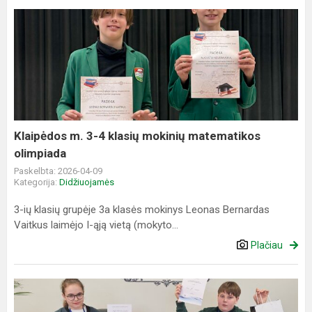
Klaipėdos
m.
3-
4
klasių
mokinių
matematikos
olimpiada
Klaipėdos m. 3-4 klasių mokinių matematikos
olimpiada
Paskelbta: 2026-04-09
Kategorija:
Didžiuojamės
3-ių klasių grupėje 3a klasės mokinys Leonas Bernardas
Vaitkus laimėjo I-ąją vietą (mokyto...
Plačiau
Matematikos
konkursas