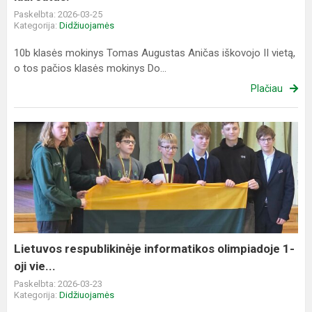
Paskelbta: 2026-03-25
Kategorija:
Didžiuojamės
10b klasės mokinys Tomas Augustas Aničas iškovojo II vietą,
o tos pačios klasės mokinys Do...
Plačiau
Lietuvos
respublikinėje
informatikos
olimpiadoje
1-
oji
vie...
Lietuvos respublikinėje informatikos olimpiadoje 1-
oji vie...
Paskelbta: 2026-03-23
Kategorija:
Didžiuojamės