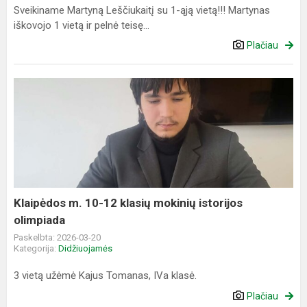
Sveikiname Martyną Leščiukaitį su 1-ąją vietą!!! Martynas
iškovojo 1 vietą ir pelnė teisę...
Plačiau
Klaipėdos
m.
10-
12
klasių
mokinių
istorijos
olimpiada
Klaipėdos m. 10-12 klasių mokinių istorijos
olimpiada
Paskelbta: 2026-03-20
Kategorija:
Didžiuojamės
3 vietą užėmė Kajus Tomanas, IVa klasė.
Plačiau