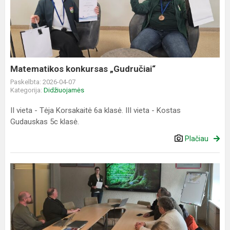
„Gudručiai“
Matematikos konkursas „Gudručiai“
Paskelbta: 2026-04-07
Kategorija:
Didžiuojamės
II vieta - Tėja Korsakaitė 6a klasė. III vieta - Kostas
Gudauskas 5c klasė.
Plačiau
Didžiuojamės
Auguste
Derkintyte!
(11a)