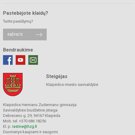
Pastebėjote klaidų?
Turite pasiūlymų?
RAŠYKITE
Bendraukime
Steigėjas
Klaipėdos miesto savivaldybė
Klaipėdos Hermano Zudermano gimnazija
Savivaldybės biudžetinė įstaiga
Debreceno g. 29, 94167 Klaipėda
Mob. tel. +370 686 18256
El. p.
rastine@hzg.lt
Duomenys kaupiami ir saugomi