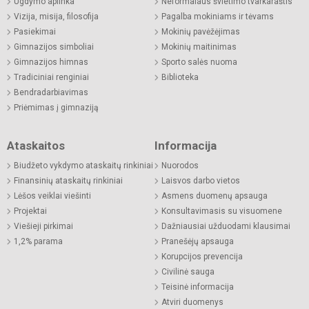
Ugdymo aplinka
Neformalaus švietimo tvarkaraštis
Vizija, misija, filosofija
Pagalba mokiniams ir tėvams
Pasiekimai
Mokinių pavėžėjimas
Gimnazijos simboliai
Mokinių maitinimas
Gimnazijos himnas
Sporto salės nuoma
Tradiciniai renginiai
Biblioteka
Bendradarbiavimas
Priėmimas į gimnaziją
Ataskaitos
Informacija
Biudžeto vykdymo ataskaitų rinkiniai
Nuorodos
Finansinių ataskaitų rinkiniai
Laisvos darbo vietos
Lėšos veiklai viešinti
Asmens duomenų apsauga
Projektai
Konsultavimasis su visuomene
Viešieji pirkimai
Dažniausiai užduodami klausimai
1,2% parama
Pranešėjų apsauga
Korupcijos prevencija
Civilinė sauga
Teisinė informacija
Atviri duomenys