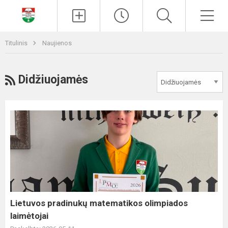
Paieška
Men
Titulinis
Naujienos
RSS
Didžiuojamės
Lietuvos
pradinukų
matematikos
olimpiados
laimėtojai
Lietuvos pradinukų matematikos olimpiados
laimėtojai