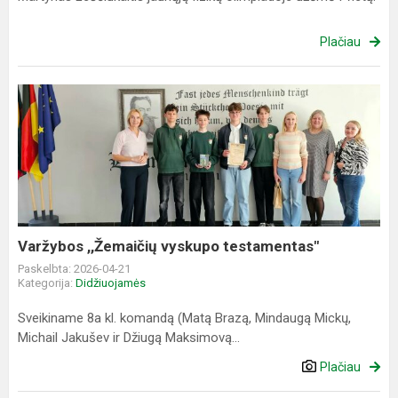
Plačiau
Varžybos
,,Žemaičių
vyskupo
testamentas"
Varžybos ,,Žemaičių vyskupo testamentas"
Paskelbta: 2026-04-21
Kategorija:
Didžiuojamės
Sveikiname 8a kl. komandą (Matą Brazą, Mindaugą Mickų,
Michail Jakušev ir Džiugą Maksimovą...
Plačiau