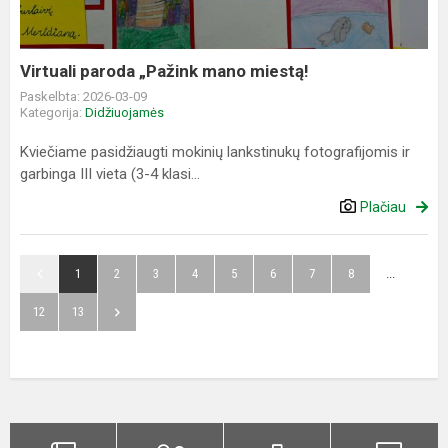
Virtuali paroda „Pažink mano miestą!
Paskelbta: 2026-03-09
Kategorija:
Didžiuojamės
Kviečiame pasidžiaugti mokinių lankstinukų fotografijomis ir
garbinga III vieta (3-4 klasi...
Plačiau
1
2
3
4
5
6
7
8
...
12
13