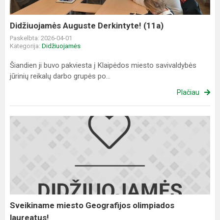
Didžiuojamės Auguste Derkintyte! (11a)
Paskelbta: 2026-04-01
Kategorija:
Didžiuojamės
Šiandien ji buvo pakviesta į Klaipėdos miesto savivaldybės
jūrinių reikalų darbo grupės po...
Plačiau
Sveikiname
miesto
Geografijos
olimpiados
laureatus!
Sveikiname miesto Geografijos olimpiados
laureatus!