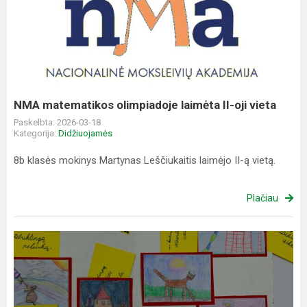
matematikos
olimpiadoje
laimėta
II-
oji
vieta
NMA matematikos olimpiadoje laimėta II-oji vieta
Paskelbta: 2026-03-18
Kategorija:
Didžiuojamės
8b klasės mokinys Martynas Leščiukaitis laimėjo II-ą vietą.
Plačiau
Virtuali
paroda
„Pažink
mano
miestą!