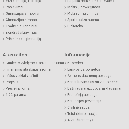
Vizija, misija, filosofija
Pagalba mokiniams ir tėvams
Pasiekimai
Mokinių pavėžėjimas
Gimnazijos simboliai
Mokinių maitinimas
Gimnazijos himnas
Sporto salės nuoma
Tradiciniai renginiai
Biblioteka
Bendradarbiavimas
Priėmimas į gimnaziją
Ataskaitos
Informacija
Biudžeto vykdymo ataskaitų rinkiniai
Nuorodos
Finansinių ataskaitų rinkiniai
Laisvos darbo vietos
Lėšos veiklai viešinti
Asmens duomenų apsauga
Projektai
Konsultavimasis su visuomene
Viešieji pirkimai
Dažniausiai užduodami klausimai
1,2% parama
Pranešėjų apsauga
Korupcijos prevencija
Civilinė sauga
Teisinė informacija
Atviri duomenys