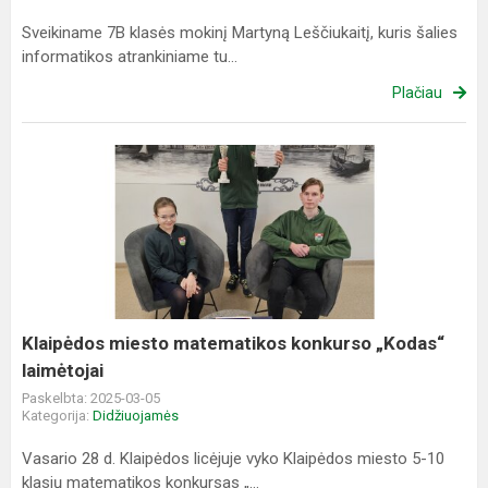
Sveikiname 7B klasės mokinį Martyną Leščiukaitį, kuris šalies
informatikos atrankiniame tu...
Plačiau
Klaipėdos
miesto
matematikos
konkurso
„Kodas“
laimėtojai
Klaipėdos miesto matematikos konkurso „Kodas“
laimėtojai
Paskelbta: 2025-03-05
Kategorija:
Didžiuojamės
Vasario 28 d. Klaipėdos licėjuje vyko Klaipėdos miesto 5-10
klasių matematikos konkursas „...