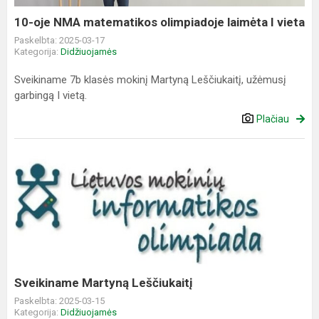
I
vieta
10-oje NMA matematikos olimpiadoje laimėta I vieta
Paskelbta: 2025-03-17
Kategorija:
Didžiuojamės
Sveikiname 7b klasės mokinį Martyną Leščiukaitį, užėmusį
garbingą I vietą.
Plačiau
Sveikiname
Martyną
Leščiukaitį
Sveikiname Martyną Leščiukaitį
Paskelbta: 2025-03-15
Kategorija:
Didžiuojamės