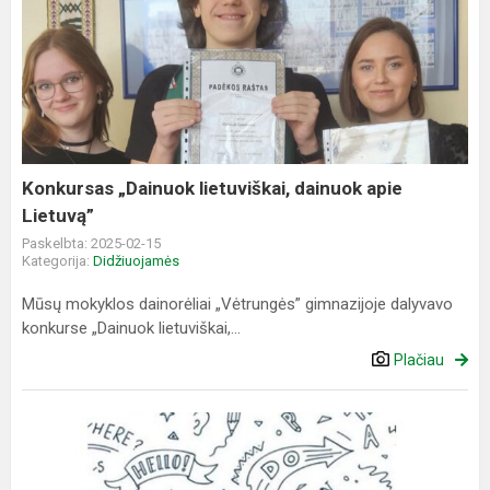
Konkursas
„Dainuok
lietuviškai,
dainuok
apie
Lietuvą”
Konkursas „Dainuok lietuviškai, dainuok apie
Lietuvą”
Paskelbta: 2025-02-15
Kategorija:
Didžiuojamės
Mūsų mokyklos dainorėliai „Vėtrungės” gimnazijoje dalyvavo
konkurse „Dainuok lietuviškai,...
Plačiau
9-
10
klasių