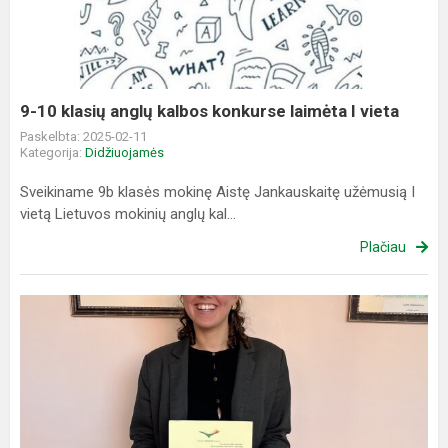
anglų
kalbos
konkurse
laimėta
I
9-10 klasių anglų kalbos konkurse laimėta I vieta
vieta
Paskelbta: 2025-02-11
Kategorija:
Didžiuojamės
Sveikiname 9b klasės mokinę Aistę Jankauskaitę užėmusią I
vietą Lietuvos mokinių anglų kal...
Plačiau
Klaipėdos
miesto
9-
12
klasių
lietuvių