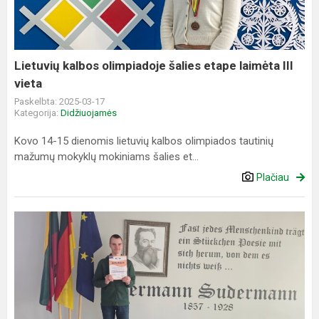
etape
laimėta
III
vieta
Lietuvių kalbos olimpiadoje šalies etape laimėta III
vieta
Paskelbta: 2025-03-17
Kategorija:
Didžiuojamės
Kovo 14-15 dienomis lietuvių kalbos olimpiados tautinių
mažumų mokyklų mokiniams šalies et...
Plačiau
10-
oje
NMA
matematikos
olimpiadoje
laimėta