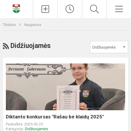
Paieška
Men
Titulinis
Naujienos
RSS
Didžiuojamės
Diktanto
konkursas
"Rašau
be
klaidų
2025"
Diktanto konkursas "Rašau be klaidų 2025"
Paskelbta: 2025-03-25
Kategorija:
Didžiuojamės