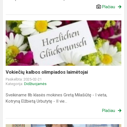
Plačiau
Vokiečių
kalbos
olimpiados
laimėtojai
Vokiečių kalbos olimpiados laimėtojai
Paskelbta: 2025-02-21
Kategorija:
Didžiuojamės
Sveikiname 8b klasės mokines Gretą Milašiūtę - I vieta,
Kotryną Elžbietą Urbutytę - II vie...
Plačiau