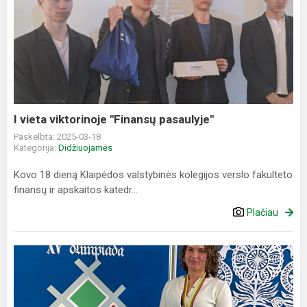
I
vieta
viktorinoje
"Finansų
pasaulyje"
I vieta viktorinoje "Finansų pasaulyje"
Paskelbta: 2025-03-18
Kategorija:
Didžiuojamės
Kovo 18 dieną Klaipėdos valstybinės kolegijos verslo fakulteto
finansų ir apskaitos katedr...
Plačiau
Lietuvių
kalbos
olimpiadoje
šalies