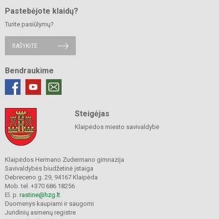
Pastebėjote klaidų?
Turite pasiūlymų?
RAŠYKITE
Bendraukime
Steigėjas
Klaipėdos miesto savivaldybė
Klaipėdos Hermano Zudermano gimnazija
Savivaldybės biudžetinė įstaiga
Debreceno g. 29, 94167 Klaipėda
Mob. tel. +370 686 18256
El. p.
rastine@hzg.lt
Duomenys kaupiami ir saugomi
Juridinių asmenų registre