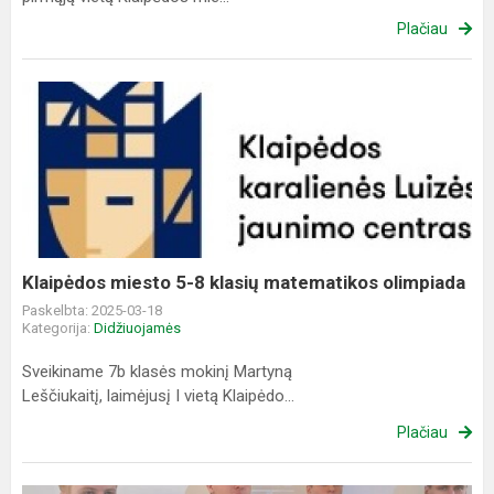
Plačiau
Klaipėdos
miesto
5-
8
klasių
matematikos
olimpiada
Klaipėdos miesto 5-8 klasių matematikos olimpiada
Paskelbta: 2025-03-18
Kategorija:
Didžiuojamės
Sveikiname 7b klasės mokinį Martyną
Leščiukaitį, laimėjusį I vietą Klaipėdo...
Plačiau