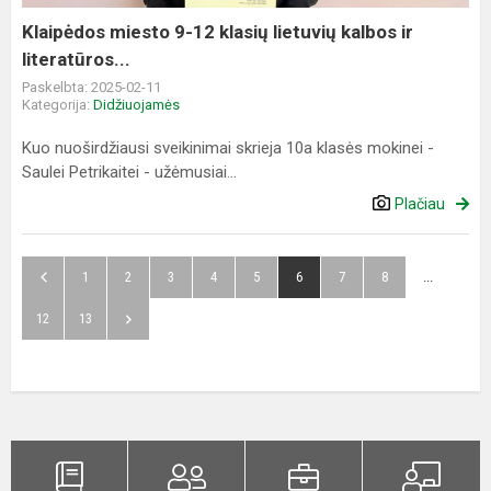
kalbos
ir
Klaipėdos miesto 9-12 klasių lietuvių kalbos ir
literatūros...
literatūros...
Paskelbta: 2025-02-11
Kategorija:
Didžiuojamės
Kuo nuoširdžiausi sveikinimai skrieja 10a klasės mokinei -
Saulei Petrikaitei - užėmusiai...
Plačiau
1
2
3
4
5
6
7
8
...
12
13