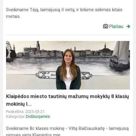
Sveikiname Tėją, laimėjusią II vietą, ir linkime sėkmės kitais
metais.
Plačiau
Klaipėdos
miesto
tautinių
mažumų
mokyklų
8
klasių
mokinių
Klaipėdos miesto tautinių mažumų mokyklų 8 klasių
l...
mokinių l...
Paskelbta: 2025-03-21
Kategorija:
Didžiuojamės
Sveikiname 8c klasės mokinę - Viltę Balčiauskaitę - laimėjusią
pirmąją vietą Klaipėdos mie...