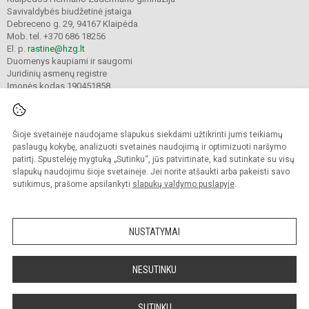
Savivaldybės biudžetinė įstaiga
Debreceno g. 29, 94167 Klaipėda
Mob. tel. +370 686 18256
El. p.
rastine@hzg.lt
Duomenys kaupiami ir saugomi
Juridinių asmenų registre
Įmonės kodas 190451858
Šioje svetainėje naudojame slapukus siekdami užtikrinti jums teikiamų
© 2022. Klaipėdos Hermano Zudermano gimnazija. Visos teisės saugomos.
Kopijuoti turinį be raštiško gimnazijos sutikimo griežtai draudžiama.
paslaugų kokybę, analizuoti svetainės naudojimą ir optimizuoti naršymo
patirtį. Spustelėję mygtuką „Sutinku“, jūs patvirtinate, kad sutinkate su visų
Prieinamumo paraiška
Slapukų valdymas
slapukų naudojimu šioje svetainėje. Jei norite atšaukti arba pakeisti savo
sutikimus, prašome apsilankyti
slapukų valdymo puslapyje
.
Sumanus būdas atnaujinti
mokyklos interneto
svetainę
NUSTATYMAI
NESUTINKU
SUTINKU