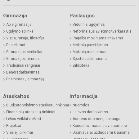
Gimnazija
Paslaugos
Apie gimnaziją
Vidurinis ugdymas
Ugdymo aplinka
Neformalaus švietimo tvarkaraštis
Vizija, misija, filosofija
Pagalba mokiniams ir tėvams
Pasiekimai
Mokinių pavėžėjimas
Gimnazijos simboliai
Mokinių maitinimas
Gimnazijos himnas
Sporto salės nuoma
Tradiciniai renginiai
Biblioteka
Bendradarbiavimas
Priėmimas į gimnaziją
Ataskaitos
Informacija
Biudžeto vykdymo ataskaitų rinkiniai
Nuorodos
Finansinių ataskaitų rinkiniai
Laisvos darbo vietos
Lėšos veiklai viešinti
Asmens duomenų apsauga
Projektai
Konsultavimasis su visuomene
Viešieji pirkimai
Dažniausiai užduodami klausimai