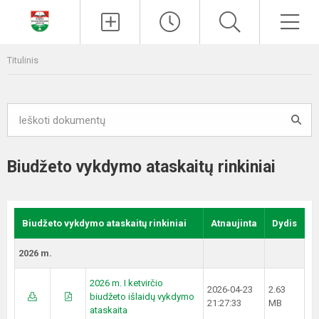
Paieška
Men
Titulinis
Biudžeto vykdymo ataskaitų rinkiniai
Biudžeto vykdymo ataskaitų rinkiniai
Atnaujinta
Dydis
2026 m.
2026 m. I ketvirčio
2026-04-23
2.63
biudžeto išlaidų vykdymo
21:27:33
MB
ataskaita