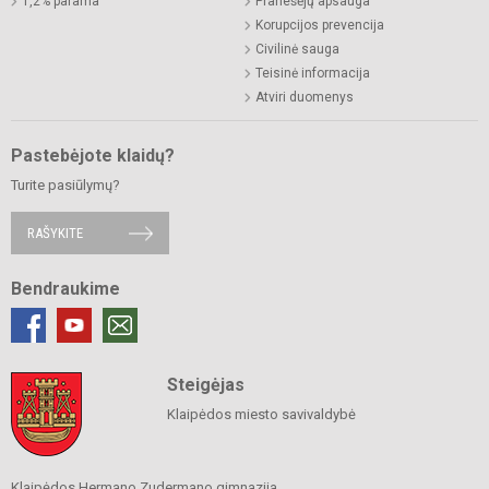
1,2% parama
Pranešėjų apsauga
Korupcijos prevencija
Civilinė sauga
Teisinė informacija
Atviri duomenys
Pastebėjote klaidų?
Turite pasiūlymų?
RAŠYKITE
Bendraukime
Steigėjas
Klaipėdos miesto savivaldybė
Klaipėdos Hermano Zudermano gimnazija