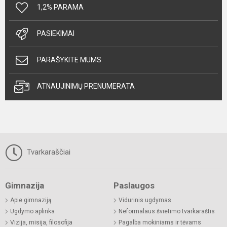
1,2% PARAMA
PASIEKIMAI
PARAŠYKITE MUMS
ATNAUJINIMŲ PRENUMERATA
Tvarkaraščiai
Gimnazija
Paslaugos
Apie gimnaziją
Vidurinis ugdymas
Ugdymo aplinka
Neformalaus švietimo tvarkaraštis
Vizija, misija, filosofija
Pagalba mokiniams ir tėvams