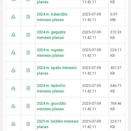
planas
11:42:11
KB
2024 m. balandžio
2025-07-09
0.97
mėnesio planas
11:42:11
MB
2024 m. gegužės
2025-07-09
372.33
mėnesio planas
11:42:11
KB
2024 m. rugsėjo
2025-07-09
224.11
mėnesio planas
11:42:11
KB
2024 m. spalio mėnesio
2025-07-09
401.37
planas
11:42:11
KB
2024 m. lapkričio
2025-07-09
646.71
mėnesio planas
11:42:11
KB
2024 m. gruodžio
2025-07-09
769.46
mėnesio planas
11:42:11
KB
2025 m. birželio mėnesio
2025-07-09
224.11
planas
11:42:11
KB