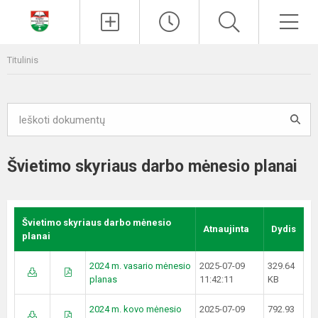
Paieška
Men
Titulinis
Švietimo skyriaus darbo mėnesio planai
Švietimo skyriaus darbo mėnesio
Atnaujinta
Dydis
planai
2024 m. vasario mėnesio
2025-07-09
329.64
planas
11:42:11
KB
2024 m. kovo mėnesio
2025-07-09
792.93