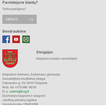
Pastebėjote klaidų?
Turite pasiūlymų?
RAŠYKITE
Bendraukime
Steigėjas
Klaipėdos miesto savivaldybė
Klaipėdos Hermano Zudermano gimnazija
Savivaldybės biudžetinė įstaiga
Debreceno g. 29, 94167 Klaipėda
Mob. tel. +370 686 18256
El. p.
rastine@hzg.lt
Duomenys kaupiami ir saugomi
Juridinių asmenų registre
Įmonės kodas 190451858