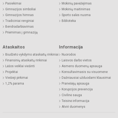
Pasiekimai
Mokinių pavėžėjimas
Gimnazijos simboliai
Mokinių maitinimas
Gimnazijos himnas
Sporto salės nuoma
Tradiciniai renginiai
Biblioteka
Bendradarbiavimas
Priėmimas į gimnaziją
Ataskaitos
Informacija
Biudžeto vykdymo ataskaitų rinkiniai
Nuorodos
Finansinių ataskaitų rinkiniai
Laisvos darbo vietos
Lėšos veiklai viešinti
Asmens duomenų apsauga
Projektai
Konsultavimasis su visuomene
Viešieji pirkimai
Dažniausiai užduodami klausimai
1,2% parama
Pranešėjų apsauga
Korupcijos prevencija
Civilinė sauga
Teisinė informacija
Atviri duomenys